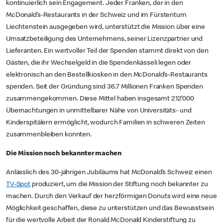
kontinuierlich sein Engagement. Jeder Franken, der in den
McDonald’s-Restaurants in der Schweiz und im Fürstentum
Liechtenstein ausgegeben wird, unterstützt die Mission über eine
Umsatzbeteiligung des Unternehmens, seiner Lizenzpartner und
Lieferanten. Ein wertvoller Teil der Spenden stammt direkt von den
Gästen, die ihr Wechselgeld in die Spendenkässeli legen oder
elektronisch an den Bestellkiosken in den McDonald’s-Restaurants
spenden. Seit der Gründung sind 36.7 Millionen Franken Spenden
zusammengekommen. Diese Mittel haben insgesamt 212’000
Übernachtungen in unmittelbarer Nähe von Universitäts- und
Kinderspitälern ermöglicht, wodurch Familien in schweren Zeiten
zusammenbleiben konnten.
Die Mission noch bekannter machen
Anlässlich des 30-jährigen Jubiläums hat McDonald’s Schweiz einen
TV-Spot
produziert, um die Mission der Stiftung noch bekannter zu
machen. Durch den Verkauf der herzförmigen Donuts wird eine neue
Möglichkeit geschaffen, diese zu unterstützen und das Bewusstsein
für die wertvolle Arbeit der Ronald McDonald Kinderstiftung zu