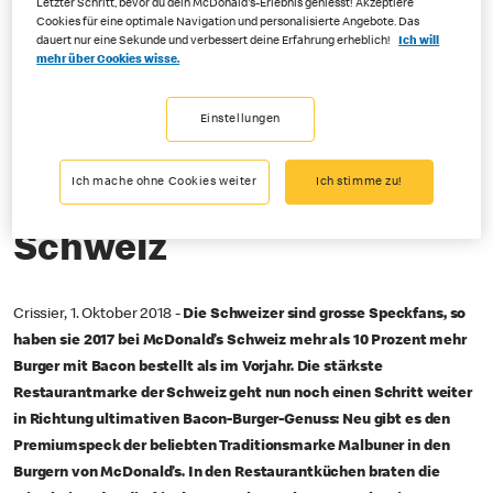
Letzter Schritt, bevor du dein McDonald's-Erlebnis geniesst! Akzeptiere
Cookies für eine optimale Navigation und personalisierte Angebote. Das
dauert nur eine Sekunde und verbessert deine Erfahrung erheblich!
Ich will
10-01-2018
mehr über Cookies wisse.
McDonald’s X Malbuner
Einstellungen
Für höchsten Bacon-
Ich mache ohne Cookies weiter
Ich stimme zu!
Burger-Genuss in der
Schweiz
Crissier, 1. Oktober 2018 -
Die Schweizer sind grosse Speckfans, so
haben sie 2017 bei McDonald’s Schweiz mehr als 10 Prozent mehr
Burger mit Bacon bestellt als im Vorjahr. Die stärkste
Restaurantmarke der Schweiz geht nun noch einen Schritt weiter
in Richtung ultimativen Bacon-Burger-Genuss: Neu gibt es den
Premiumspeck der beliebten Traditionsmarke Malbuner in den
Burgern von McDonald’s. In den Restaurantküchen braten die