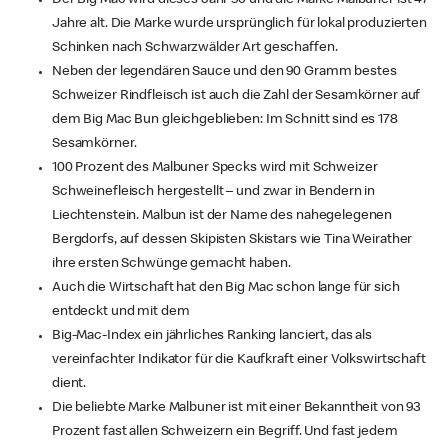
Jahre alt. Die Marke wurde ursprünglich für lokal produzierten
Schinken nach Schwarzwälder Art geschaffen.
Neben der legendären Sauce und den 90 Gramm bestes
Schweizer Rindfleisch ist auch die Zahl der Sesamkörner auf
dem Big Mac Bun gleichgeblieben: Im Schnitt sind es 178
Sesamkörner.
100 Prozent des Malbuner Specks wird mit Schweizer
Schweinefleisch hergestellt – und zwar in Bendern in
Liechtenstein. Malbun ist der Name des nahegelegenen
Bergdorfs, auf dessen Skipisten Skistars wie Tina Weirather
ihre ersten Schwünge gemacht haben.
Auch die Wirtschaft hat den Big Mac schon lange für sich
entdeckt und mit dem
Big-Mac-Index ein jährliches Ranking lanciert, das als
vereinfachter Indikator für die Kaufkraft einer Volkswirtschaft
dient.
Die beliebte Marke Malbuner ist mit einer Bekanntheit von 93
Prozent fast allen Schweizern ein Begriff. Und fast jedem