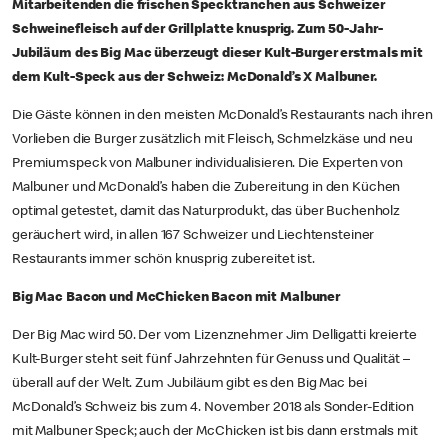
Mitarbeitenden die frischen Specktranchen aus Schweizer
Schweinefleisch auf der Grillplatte knusprig. Zum 50-Jahr-
Jubiläum des Big Mac überzeugt dieser Kult-Burger erstmals mit
dem Kult-Speck aus der Schweiz: McDonald’s X Malbuner.
Die Gäste können in den meisten McDonald’s Restaurants nach ihren
Vorlieben die Burger zusätzlich mit Fleisch, Schmelzkäse und neu
Premiumspeck von Malbuner individualisieren. Die Experten von
Malbuner und McDonald’s haben die Zubereitung in den Küchen
optimal getestet, damit das Naturprodukt, das über Buchenholz
geräuchert wird, in allen 167 Schweizer und Liechtensteiner
Restaurants immer schön knusprig zubereitet ist.
Big Mac Bacon und McChicken Bacon mit Malbuner
Der Big Mac wird 50. Der vom Lizenznehmer Jim Delligatti kreierte
Kult-Burger steht seit fünf Jahrzehnten für Genuss und Qualität –
überall auf der Welt. Zum Jubiläum gibt es den Big Mac bei
McDonald’s Schweiz bis zum 4. November 2018 als Sonder-Edition
mit Malbuner Speck; auch der McChicken ist bis dann erstmals mit