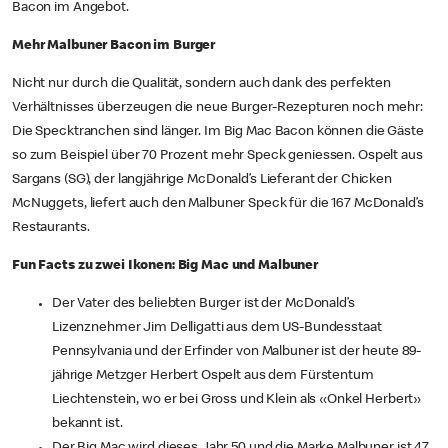
Bacon im Angebot.
Mehr Malbuner Bacon im Burger
Nicht nur durch die Qualität, sondern auch dank des perfekten
Verhältnisses überzeugen die neue Burger-Rezepturen noch mehr:
Die Specktranchen sind länger. Im Big Mac Bacon können die Gäste
so zum Beispiel über 70 Prozent mehr Speck geniessen. Ospelt aus
Sargans (SG), der langjährige McDonald’s Lieferant der Chicken
McNuggets, liefert auch den Malbuner Speck für die 167 McDonald’s
Restaurants.
Fun Facts zu zwei Ikonen: Big Mac und Malbuner
Der Vater des beliebten Burger ist der McDonald’s
Lizenznehmer Jim Delligatti aus dem US-Bundesstaat
Pennsylvania und der Erfinder von Malbuner ist der heute 89-
jährige Metzger Herbert Ospelt aus dem Fürstentum
Liechtenstein, wo er bei Gross und Klein als «Onkel Herbert»
bekannt ist.
Der Big Mac wird dieses Jahr 50 und die Marke Malbuner ist 47