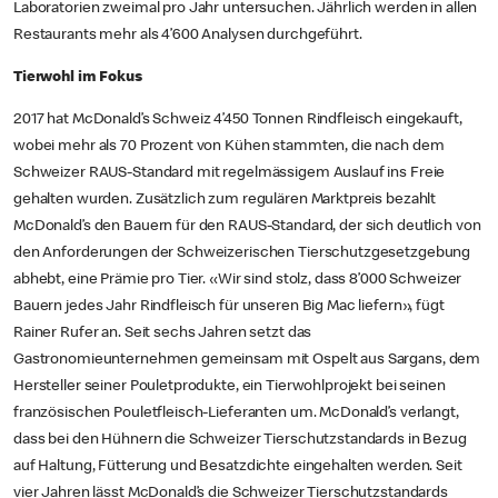
Laboratorien zweimal pro Jahr untersuchen. Jährlich werden in allen
Restaurants mehr als 4’600 Analysen durchgeführt.
Tierwohl im Fokus
2017 hat McDonald’s Schweiz 4’450 Tonnen Rindfleisch eingekauft,
wobei mehr als 70 Prozent von Kühen stammten, die nach dem
Schweizer RAUS-Standard mit regelmässigem Auslauf ins Freie
gehalten wurden. Zusätzlich zum regulären Marktpreis bezahlt
McDonald’s den Bauern für den RAUS-Standard, der sich deutlich von
den Anforderungen der Schweizerischen Tierschutzgesetzgebung
abhebt, eine Prämie pro Tier. «Wir sind stolz, dass 8’000 Schweizer
Bauern jedes Jahr Rindfleisch für unseren Big Mac liefern», fügt
Rainer Rufer an. Seit sechs Jahren setzt das
Gastronomieunternehmen gemeinsam mit Ospelt aus Sargans, dem
Hersteller seiner Pouletprodukte, ein Tierwohlprojekt bei seinen
französischen Pouletfleisch-Lieferanten um. McDonald’s verlangt,
dass bei den Hühnern die Schweizer Tierschutzstandards in Bezug
auf Haltung, Fütterung und Besatzdichte eingehalten werden. Seit
vier Jahren lässt McDonald’s die Schweizer Tierschutzstandards