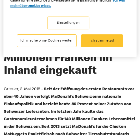
dauert nur eine Sekunde und verbessert deine Erfahrung erheblich!
Ich will
mehr über Cookies wisse.
05-02-2018
Einstellungen
10’000 Schweizer Bauern sind Partner von McDonald’s Schweiz
Ich mache ohne Cookies weiter
Ich stimme zu!
Lebensmittel für 140
Millionen Franken im
Inland eingekauft
Crissier, 2. Mai 2018 -
Seit der Eröffnung des ersten Restaurants vor
über 40 Jahren verfolgt McDonald’s Schweiz eine nationale
Einkaufspolitik und bezieht heute 86 Prozent seiner Zutaten von
Schweizer Lieferanten. Im letzten Jahr kaufte das
Gastronomieunternehmen für 140 Millionen Franken Lebensmittel
in der Schweiz ein. Seit 2013 setzt McDonald’s für die Chicken
McNuggets Pouletfleisch nach Schweizer Tierschutzstandards