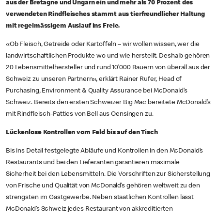
aus der Bretagne und Ungarn ein und mehr als 70 Prozent des
verwendeten Rindfleisches stammt aus tierfreundlicher Haltung
mit regelmässigem Auslauf ins Freie.
«Ob Fleisch, Getreide oder Kartoffeln – wir wollen wissen, wer die
landwirtschaftlichen Produkte wo und wie herstellt. Deshalb gehören
20 Lebensmittelhersteller und rund 10’000 Bauern von überall aus der
Schweiz zu unseren Partnern», erklärt Rainer Rufer, Head of
Purchasing, Environment & Quality Assurance bei McDonald’s
Schweiz. Bereits den ersten Schweizer Big Mac bereitete McDonald’s
mit Rindfleisch-Patties von Bell aus Oensingen zu.
Lückenlose Kontrollen vom Feld bis auf den Tisch
Bis ins Detail festgelegte Abläufe und Kontrollen in den McDonald’s
Restaurants und bei den Lieferanten garantieren maximale
Sicherheit bei den Lebensmitteln. Die Vorschriften zur Sicherstellung
von Frische und Qualität von McDonald’s gehören weltweit zu den
strengsten im Gastgewerbe. Neben staatlichen Kontrollen lässt
McDonald’s Schweiz jedes Restaurant von akkreditierten