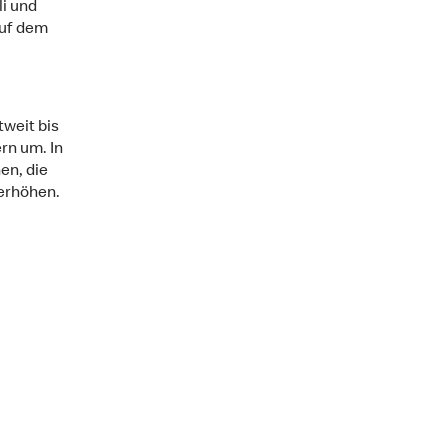
i und
auf dem
tweit bis
rn um. In
en, die
 erhöhen.