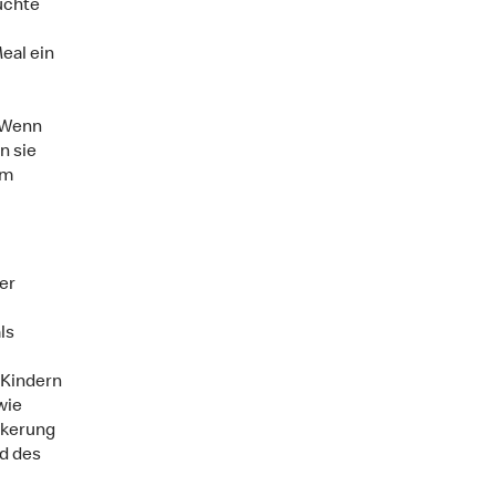
üchte
eal ein
. Wenn
n sie
im
er
ls
 Kindern
wie
nkerung
ed des