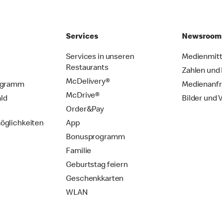
Services
Newsroom
Services in unseren
Medienmitt
Restaurants
Zahlen und
McDelivery®
ogramm
Medienanf
McDrive®
ld
Bilder und 
Order&Pay
öglichkeiten
App
Bonusprogramm
Familie
Geburtstag feiern
Geschenkkarten
WLAN