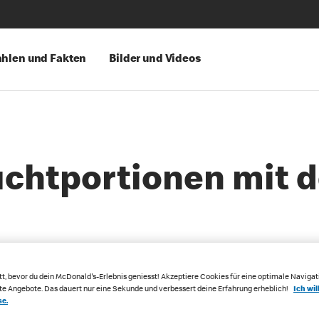
hlen und Fakten
Bilder und Videos
ruchtportionen mit
tt, bevor du dein McDonald's-Erlebnis geniesst! Akzeptiere Cookies für eine optimale Navigat
rte Angebote. Das dauert nur eine Sekunde und verbessert deine Erfahrung erheblich!
Ich wil
se.