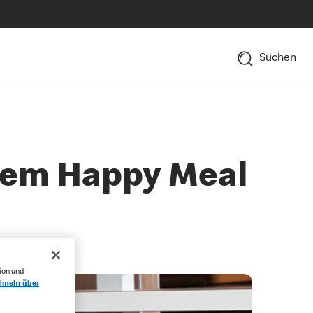
Suchen
 dem Happy Meal
ion und
l mehr über