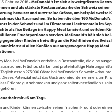
 15. Februar 2018 -
McDonald’s ist sich als weltgrösstes Gastr
hmen und als stärkste Restaurantmarke der Schweiz seiner
ortung bewusst und nutzt seine Grösse, um beispielsweise 
 schmackhaft zu machen. So haben die über 160 McDonald’s
ants in der Schweiz und im Fürstentum Liechtenstein im Se
chte als fixe Beilage im Happy Meal lanciert und seitdem Ki
Millionen Fruchtportionen serviert. McDonald’s hält sich bei
gegenüber Kindern freiwillig an die Richtlinien des Swiss
muniziert auf allen Kanälen nur ausgewogene Happy Meal
tionen.
y Meal bei McDonald’s enthält alle Bestandteile, die eine aus
 ausmachen: Früchte, stärke- und proteinhaltige Nahrungsmitte
 Täglich essen 275’000 Gäste bei McDonald’s Schweiz – darunter
. Dieses Potenzial nutzt das Gastronomieunternehmen, um Kin
dass Früchte gut schmecken und ganz selbstverständlich zu ein
 gehören.
narbeit mit «5 am Tag»
rn und Kinder können zwischen einer frischen Frucht oder eine