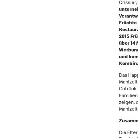
Crissier,
unterne
Verantw
Früchte
Restaur
2015 Frü
über 14 
Werbung 
und kom
Kombina
Das Happ
Mahlzeit
Getränk.
Familien
zeigen, 
Mahlzeit
Zusamme
Die Elte