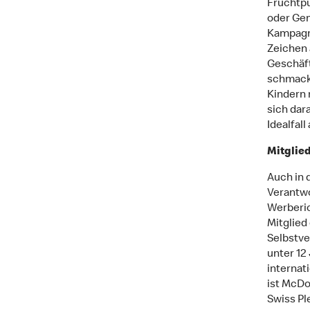
Fruchtpü
oder Gem
Kampagne
Zeichen 
Geschäft
schmackh
Kindern
sich dar
Idealfal
Mitglie
Auch in 
Verantwo
Werberic
Mitglied
Selbstve
unter 12
internat
ist McDon
Swiss Pl