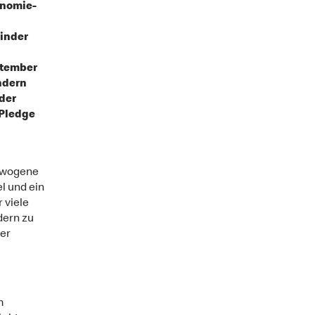
onomie-
Kinder
ptember
ndern
 der
 Pledge
gewogene
l und ein
 viele
dern zu
er
m