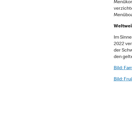
Menükomb
verzicht
Menüboa
Weltwei
Im Sinne
2022 ver
der Schw
den gelt
Bild: Fa
Bild: Fru