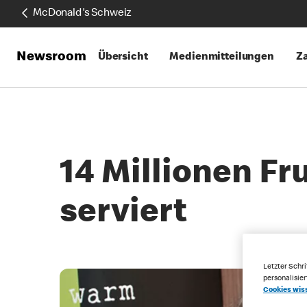
McDonald's Schweiz
Newsroom
Übersicht
Medienmitteilungen
Za
14 Millionen F
serviert
Letzter Schri
personalisie
Cookies wis