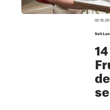
02-15-20
Seit La
14
Fr
de
se