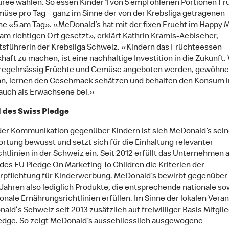
ree wählen. So essen Kinder 1 von 5 empfohlenen Portionen Fr
üse pro Tag – ganz im Sinne der von der Krebsliga getragenen
 «5 am Tag». «McDonald’s hat mit der fixen Frucht im Happy M
am richtigen Ort gesetzt», erklärt Kathrin Kramis-Aebischer,
sführerin der Krebsliga Schweiz. «Kindern das Früchteessen
aft zu machen, ist eine nachhaltige Investition in die Zukunft
 regelmässig Früchte und Gemüse angeboten werden, gewöhne
an, lernen den Geschmack schätzen und behalten den Konsum 
l auch als Erwachsene bei.»
d des Swiss Pledge
der Kommunikation gegenüber Kindern ist sich McDonald’s sein
rtung bewusst und setzt sich für die Einhaltung relevanter
htlinien in der Schweiz ein. Seit 2012 erfüllt das Unternehmen a
 des EU Pledge On Marketing To Children die Kriterien der
rpflichtung für Kinderwerbung. McDonald’s bewirbt gegenüber
 Jahren also lediglich Produkte, die entsprechende nationale so
ionale Ernährungsrichtlinien erfüllen. Im Sinne der lokalen Vera
aldʼs Schweiz seit 2013 zusätzlich auf freiwilliger Basis Mitgli
edge. So zeigt McDonald’s ausschliesslich ausgewogene