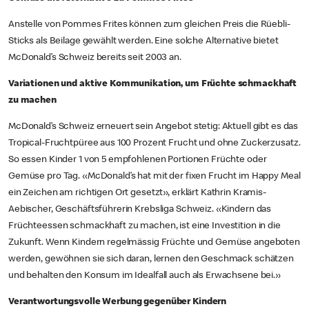
Anstelle von Pommes Frites können zum gleichen Preis die Rüebli-
Sticks als Beilage gewählt werden. Eine solche Alternative bietet
McDonald’s Schweiz bereits seit 2003 an.
Variationen und aktive Kommunikation, um Früchte schmackhaft
zu machen
McDonald’s Schweiz erneuert sein Angebot stetig: Aktuell gibt es das
Tropical-Fruchtpüree aus 100 Prozent Frucht und ohne Zuckerzusatz.
So essen Kinder 1 von 5 empfohlenen Portionen Früchte oder
Gemüse pro Tag. «McDonald’s hat mit der fixen Frucht im Happy Meal
ein Zeichen am richtigen Ort gesetzt», erklärt Kathrin Kramis-
Aebischer, Geschäftsführerin Krebsliga Schweiz. «Kindern das
Früchteessen schmackhaft zu machen, ist eine Investition in die
Zukunft. Wenn Kindern regelmässig Früchte und Gemüse angeboten
werden, gewöhnen sie sich daran, lernen den Geschmack schätzen
und behalten den Konsum im Idealfall auch als Erwachsene bei.»
Verantwortungsvolle Werbung gegenüber Kindern