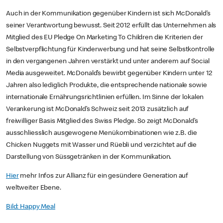
Auch in der Kommunikation gegenüber Kindern ist sich McDonald’s
seiner Verantwortung bewusst. Seit 2012 erfüllt das Unternehmen als
Mitglied des EU Pledge On Marketing To Children die Kriterien der
Selbstverpflichtung für Kinderwerbung und hat seine Selbstkontrolle
in den vergangenen Jahren verstärkt und unter anderem auf Social
Media ausgeweitet. McDonald’s bewirbt gegenüber Kindern unter 12
Jahren also lediglich Produkte, die entsprechende nationale sowie
internationale Ernährungsrichtlinien erfüllen. Im Sinne der lokalen
Verankerung ist McDonald’s Schweiz seit 2013 zusätzlich auf
freiwilliger Basis Mitglied des Swiss Pledge. So zeigt McDonald’s
ausschliesslich ausgewogene Menükombinationen wie z.B. die
Chicken Nuggets mit Wasser und Rüebli und verzichtet auf die
Darstellung von Süssgetränken in der Kommunikation.
Hier
mehr Infos zur Allianz für ein gesündere Generation auf
weltweiter Ebene.
Bild: Happy Meal