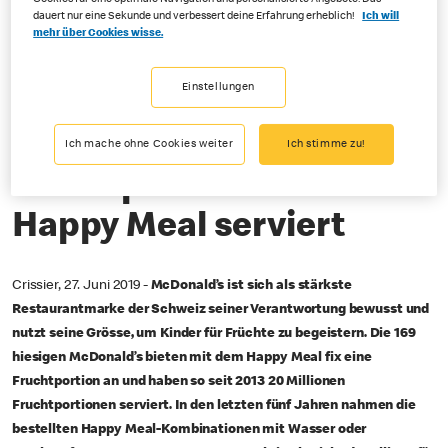
dauert nur eine Sekunde und verbessert deine Erfahrung erheblich!
Ich will
mehr über Cookies wisse.
06-27-2019
Einstellungen
5-Jahres-Report der Allianz für eine gesündere Generation
20 Millionen
Ich mache ohne Cookies weiter
Ich stimme zu!
Fruchtportionen im
Happy Meal serviert
Crissier, 27. Juni 2019 -
McDonald’s ist sich als stärkste
Restaurantmarke der Schweiz seiner Verantwortung bewusst und
nutzt seine Grösse, um Kinder für Früchte zu begeistern. Die 169
hiesigen McDonald’s bieten mit dem Happy Meal fix eine
Fruchtportion an und haben so seit 2013 20 Millionen
Fruchtportionen serviert. In den letzten fünf Jahren nahmen die
bestellten Happy Meal-Kombinationen mit Wasser oder