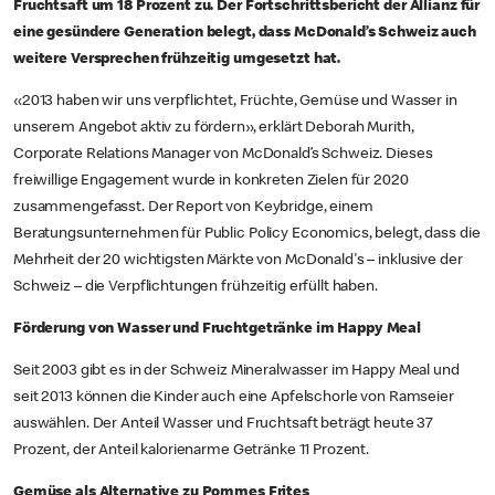
Fruchtsaft um 18 Prozent zu. Der Fortschrittsbericht der Allianz für
eine gesündere Generation belegt, dass McDonald’s Schweiz auch
weitere Versprechen frühzeitig umgesetzt hat.
«2013 haben wir uns verpflichtet, Früchte, Gemüse und Wasser in
unserem Angebot aktiv zu fördern», erklärt Deborah Murith,
Corporate Relations Manager von McDonald’s Schweiz. Dieses
freiwillige Engagement wurde in konkreten Zielen für 2020
zusammengefasst. Der Report von Keybridge, einem
Beratungsunternehmen für Public Policy Economics, belegt, dass die
Mehrheit der 20 wichtigsten Märkte von McDonald's – inklusive der
Schweiz – die Verpflichtungen frühzeitig erfüllt haben.
Förderung von Wasser und Fruchtgetränke im Happy Meal
Seit 2003 gibt es in der Schweiz Mineralwasser im Happy Meal und
seit 2013 können die Kinder auch eine Apfelschorle von Ramseier
auswählen. Der Anteil Wasser und Fruchtsaft beträgt heute 37
Prozent, der Anteil kalorienarme Getränke 11 Prozent.
Gemüse als Alternative zu Pommes Frites