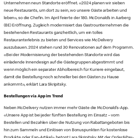
Unternehmen neun Standorte eröffnet. «2024 planen wir sieben
neue Restaurants, um dort zu sein, wo unsere Gäste arbeiten und
leben», so die Chefin. Im April feierte der 180. McDonald’s in Aarberg
(BE) Eröffnung. Zugleich modernisiert das Gastrounternehmen die
bestehenden Restaurants ganzheitlich, um ein tolles
Restauranterlebnis zu bieten und Services wie McDelivery
auszubauen. 2024 stehen rund 30 Renovationen auf dem Programm.
«Bei der Modernisierung der bestehenden Standorte wird das
einladende Innendesign auf die Gästegruppen abgestimmt und
wenn möglich ein separater Abholbereich für Kuriere eingebaut,
damit die Bestellung noch schneller bei den Gästen zu Hause
ankommt», erklärt Lara Skripitsky.
Bestellungen via App im Trend
Neben McDelivery nutzen immer mehr Gäste die McDonald’s-App.
«Unsere App ist bei jeder fünften Bestellung im Einsatz – vom
Bestellen und Bezahlen über die Nutzung von Rabattangeboten bis
hin zum Sammeln und Einlösen von Bonuspunkten für kostenlose
Produkte oder Fan-Artikel», betont Lara Skripitsky. Mit der Order&Pay-