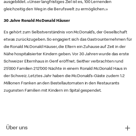
ausgebildet. «Unser langfristiges Ziel ist es, 100 Lernenden
gleichzeitig den Weg in die Berufswelt zu ermöglichen.»
30 Jahre Ronald McDonald Häuser
Es gehört zum Selbstverständnis von McDonald’s, der Gesellschaft
etwas zurückzugeben. So engagiert sich das Gastrounternehmen für
die Ronald McDonald Häuser, die Eltern ein Zuhause auf Zeit in der
Nähe hospitalisierter Kindern geben. Vor 30 Jahren wurde das erste
Schweizer Elternhaus in Genf eröffnet. Seither verbrachten rund
25’000 Familien 212’000 Nächte in einem Ronald McDonald Haus in
der Schweiz. Letztes Jahr haben die McDonald’s-Gäste zudem 1.2
Millionen Franken an den Bestellautomaten in den Restaurants
zugunsten Familien mit Kindern im Spital gespendet.
Über uns