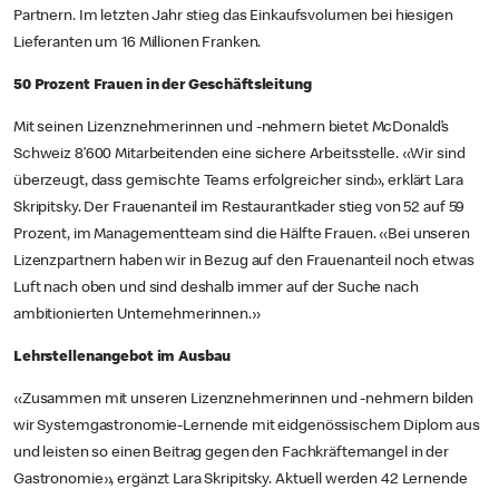
Partnern. Im letzten Jahr stieg das Einkaufsvolumen bei hiesigen
Lieferanten um 16 Millionen Franken.
50 Prozent Frauen in der Geschäftsleitung
Mit seinen Lizenznehmerinnen und -nehmern bietet McDonald’s
Schweiz 8’600 Mitarbeitenden eine sichere Arbeitsstelle. «Wir sind
überzeugt, dass gemischte Teams erfolgreicher sind», erklärt Lara
Skripitsky. Der Frauenanteil im Restaurantkader stieg von 52 auf 59
Prozent, im Managementteam sind die Hälfte Frauen. «Bei unseren
Lizenzpartnern haben wir in Bezug auf den Frauenanteil noch etwas
Luft nach oben und sind deshalb immer auf der Suche nach
ambitionierten Unternehmerinnen.»
Lehrstellenangebot im Ausbau
«Zusammen mit unseren Lizenznehmerinnen und -nehmern bilden
wir Systemgastronomie-Lernende mit eidgenössischem Diplom aus
und leisten so einen Beitrag gegen den Fachkräftemangel in der
Gastronomie», ergänzt Lara Skripitsky. Aktuell werden 42 Lernende