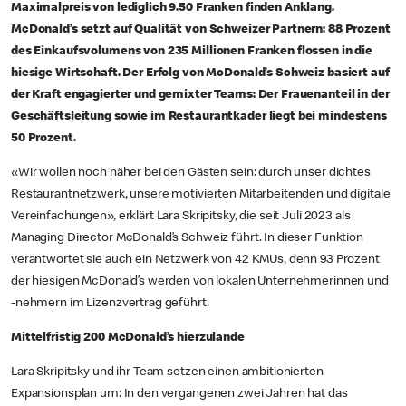
Maximalpreis von lediglich 9.50 Franken finden Anklang.
McDonald’s setzt auf Qualität von Schweizer Partnern: 88 Prozent
des Einkaufsvolumens von 235 Millionen Franken flossen in die
hiesige Wirtschaft. Der Erfolg von McDonald’s Schweiz basiert auf
der Kraft engagierter und gemixter Teams: Der Frauenanteil in der
Geschäftsleitung sowie im Restaurantkader liegt bei mindestens
50 Prozent.
«Wir wollen noch näher bei den Gästen sein: durch unser dichtes
Restaurantnetzwerk, unsere motivierten Mitarbeitenden und digitale
Vereinfachungen», erklärt Lara Skripitsky, die seit Juli 2023 als
Managing Director McDonald’s Schweiz führt. In dieser Funktion
verantwortet sie auch ein Netzwerk von 42 KMUs, denn 93 Prozent
der hiesigen McDonald’s werden von lokalen Unternehmerinnen und
-nehmern im Lizenzvertrag geführt.
Mittelfristig 200 McDonald’s hierzulande
Lara Skripitsky und ihr Team setzen einen ambitionierten
Expansionsplan um: In den vergangenen zwei Jahren hat das