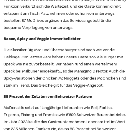
Funktion verkürzt sich die Wartezeit, und die Gäste können direkt
entspannt am Tisch Platz nehmen oder schon von unterwegs
bestellen. 97 McDrives ergänzen das Serviceangebot für die
bequeme Verpflegung von unterwegs.
Bacon, Spicy und Veggie immer beliebter
Die Klassiker Big Mac und Cheeseburger sind nach wie vor die
Lieblinge. «Im letzten Jahr haben unsere Gäste so viele Burger mit
Speck wie nie zuvor bestellt. Wir haben rund einen Viertel mehr
Speck bei Malbuner eingekauft», so die Managing Director. Auch die
Spicy-Variationen der Chicken McNuggets oder des McChicken sind
stark im Trend. Das Gleiche gilt für das Veggie-Angebot.
88 Prozent der Zutaten von Schweizer Partnern
McDonald’s setzt auf langjährige Lieferanten wie Bell, Fortisa,
Frigemo, Eisberg und Emmi sowie 6’600 Schweizer Bauernbetriebe.
Im Jahr 2023 kaufte das Gastrounternehmen Lebensmittel im Wert
von 235 Millionen Franken ein, davon 88 Prozent bei Schweizer