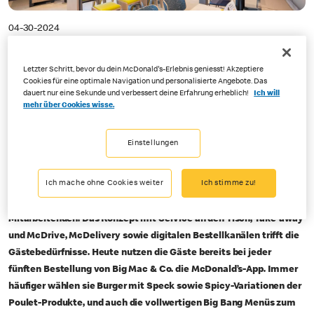
04-30-2024
Gäste nutzen App bei jeder fünften Bestellung
Letzter Schritt, bevor du dein McDonald's-Erlebnis geniesst! Akzeptiere
Cookies für eine optimale Navigation und personalisierte Angebote. Das
McDonald’s Schweiz plant
dauert nur eine Sekunde und verbessert deine Erfahrung erheblich!
Ich will
mehr über Cookies wisse.
dieses Jahr sieben neue
Restaurants
Einstellungen
Crissier, 30. April 2024 –
2023 war
McDonald’s Schweiz mit seinen
Ich mache ohne Cookies weiter
Ich stimme zu!
Lizenznehmerinnen und -nehmern noch näher bei den Gästen: mit
fünf neuen Restaurants, der Bestellmöglichkeit via App und 8’600
Mitarbeitenden. Das Konzept mit Service an den Tisch, Take-away
und McDrive, McDelivery sowie digitalen Bestellkanälen trifft die
Gästebedürfnisse. Heute nutzen die Gäste bereits bei jeder
fünften Bestellung von Big Mac & Co. die McDonald’s-App. Immer
häufiger wählen sie Burger mit Speck sowie Spicy-Variationen der
Poulet-Produkte, und auch die vollwertigen Big Bang Menüs zum