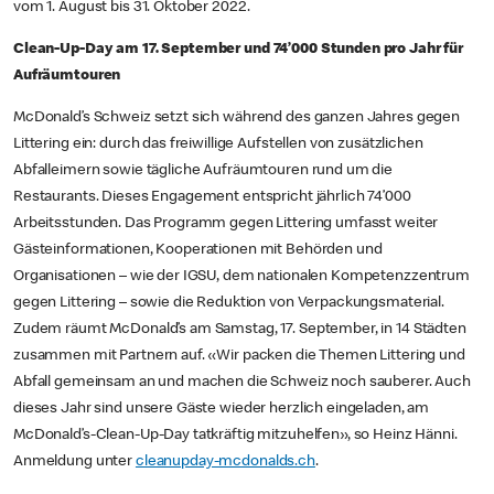
vom 1. August bis 31. Oktober 2022.
Clean-Up-Day am 17. September und 74’000 Stunden pro Jahr für
Aufräumtouren
McDonald’s Schweiz setzt sich während des ganzen Jahres gegen
Littering ein: durch das freiwillige Aufstellen von zusätzlichen
Abfalleimern sowie tägliche Aufräumtouren rund um die
Restaurants. Dieses Engagement entspricht jährlich 74’000
Arbeitsstunden. Das Programm gegen Littering umfasst weiter
Gästeinformationen, Kooperationen mit Behörden und
Organisationen – wie der IGSU, dem nationalen Kompetenzzentrum
gegen Littering – sowie die Reduktion von Verpackungsmaterial.
Zudem räumt McDonald’s am Samstag, 17. September, in 14 Städten
zusammen mit Partnern auf. «Wir packen die Themen Littering und
Abfall gemeinsam an und machen die Schweiz noch sauberer. Auch
dieses Jahr sind unsere Gäste wieder herzlich eingeladen, am
McDonald’s-Clean-Up-Day tatkräftig mitzuhelfen», so Heinz Hänni.
Anmeldung unter
cleanupday-mcdonalds.ch
.