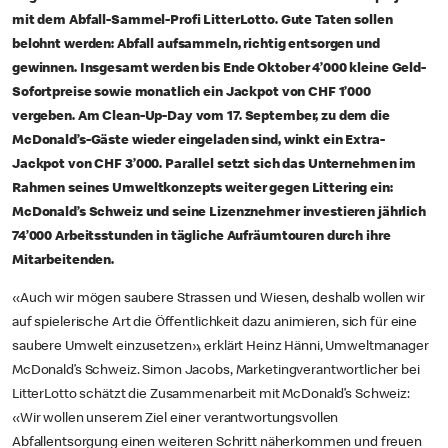
mit dem Abfall-Sammel-Profi LitterLotto. Gute Taten sollen
belohnt werden: Abfall aufsammeln, richtig entsorgen und
gewinnen. Insgesamt werden bis Ende Oktober 4’000 kleine Geld-
Sofortpreise sowie monatlich ein Jackpot von CHF 1’000
vergeben. Am Clean-Up-Day vom 17. September, zu dem die
McDonald’s-Gäste wieder eingeladen sind, winkt ein Extra-
Jackpot von CHF 3’000. Parallel setzt sich das Unternehmen im
Rahmen seines Umweltkonzepts weiter gegen Littering ein:
McDonald’s Schweiz und seine Lizenznehmer investieren jährlich
74’000 Arbeitsstunden in tägliche Aufräumtouren durch ihre
Mitarbeitenden.
«Auch wir mögen saubere Strassen und Wiesen, deshalb wollen wir
auf spielerische Art die Öffentlichkeit dazu animieren, sich für eine
saubere Umwelt einzusetzen», erklärt Heinz Hänni, Umweltmanager
McDonald’s Schweiz. Simon Jacobs, Marketingverantwortlicher bei
LitterLotto schätzt die Zusammenarbeit mit McDonald’s Schweiz:
«Wir wollen unserem Ziel einer verantwortungsvollen
Abfallentsorgung einen weiteren Schritt näherkommen und freuen