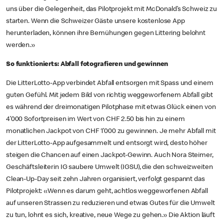
uns über die Gelegenheit, das Pilotprojekt mit McDonald’s Schweiz zu
starten. Wenn die Schweizer Gäste unsere kostenlose App
herunterladen, können ihre Bemühungen gegen Littering belohnt
werden.»
So funktionierts: Abfall fotografieren und gewinnen
Die LitterLotto-App verbindet Abfall entsorgen mit Spass und einem
guten Gefühl. Mit jedem Bild von richtig weggeworfenem Abfall gibt
es während der dreimonatigen Pilotphase mit etwas Glück einen von
4’000 Sofortpreisen im Wert von CHF 2.50 bis hin zu einem
monatlichen Jackpot von CHF 1’000 zu gewinnen. Je mehr Abfall mit
der LitterLotto-App aufgesammelt und entsorgt wird, desto höher
steigen die Chancen auf einen Jackpot-Gewinn. Auch Nora Steimer,
Geschäftsleiterin IG saubere Umwelt (IGSU), die den schweizweiten
Clean-Up-Day seit zehn Jahren organisiert, verfolgt gespannt das
Pilotprojekt: «Wenn es darum geht, achtlos weggeworfenen Abfall
auf unseren Strassen zu reduzieren und etwas Gutes für die Umwelt
zu tun, lohnt es sich, kreative, neue Wege zu gehen.» Die Aktion läuft