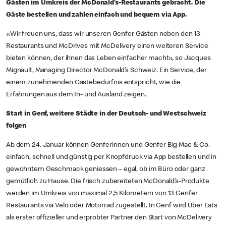
Gästen im Umkreis der McDonald’s-Restaurants gebracht. Die
Gäste bestellen und zahlen einfach und bequem via App.
«Wir freuen uns, dass wir unseren Genfer Gästen neben den 13
Restaurants und McDrives mit McDelivery einen weiteren Service
bieten können, der ihnen das Leben einfacher macht», so Jacques
Mignault, Managing Director McDonald’s Schweiz. Ein Service, der
einem zunehmenden Gästebedürfnis entspricht, wie die
Erfahrungen aus dem In- und Ausland zeigen.
Start in Genf, weitere Städte in der Deutsch- und Westschweiz
folgen
Ab dem 24. Januar können Genferinnen und Genfer Big Mac & Co.
einfach, schnell und günstig per Knopfdruck via App bestellen und in
gewohntem Geschmack geniessen – egal, ob im Büro oder ganz
gemütlich zu Hause. Die frisch zubereiteten McDonald’s-Produkte
werden im Umkreis von maximal 2,5 Kilometern von 13 Genfer
Restaurants via Velo oder Motorrad zugestellt. In Genf wird Uber Eats
als erster offizieller und erprobter Partner den Start von McDelivery