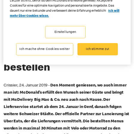
Letzter Schritt, bevor du dein McDonald's-Erlebnis geniesst! Akzeptiere
Cookies für eine optimale Navigation und personalisierte Angebote. Das
dauert nur eine Sekunde und verbessert deine Erfahrung erheblich!
Ich will
01-24-2019
mehr über Cookies wisse.
Für genussvolle Momente überall – jetzt erstmals in Genf
Einstellungen
McDelivery: Big Mac &
Ich mache ohne Cookies weiter
Ich stimme zu!
Co. neu nach Hause
bestellen
Crissier, 24. Januar 2019 -
Den Moment geniessen, wo auch immer
man ist: McDonald’s erfüllt den Wunsch seiner Gäste und bringt
mit McDelivery Big Mac & Co. neu auch nach Hause. Der
Lieferservice startet ab dem 24. Januar in Genf, danach folgen
weitere Schweizer Städte. Der offizielle Partner zur Lancierung ist
Uber Eats, der die Lieferungen vermittelt. Die bestellten Menus
werden in maximal 30 Minuten mit Velo oder Motorrad zu den