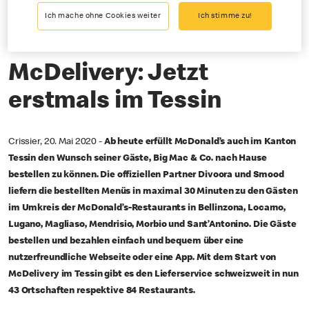
05-20-2020
Ich mache ohne Cookies weiter
Ich stimme zu!
Big Mac & Co. neu nach Hause bestellen
McDelivery: Jetzt
erstmals im Tessin
Crissier, 20. Mai 2020 -
Ab heute erfüllt McDonald’s auch im Kanton
Tessin den Wunsch seiner Gäste, Big Mac & Co. nach Hause
bestellen zu können. Die offiziellen Partner Divoora und Smood
liefern die bestellten Menüs in maximal 30 Minuten zu den Gästen
im Umkreis der McDonald’s-Restaurants in Bellinzona, Locarno,
Lugano, Magliaso, Mendrisio, Morbio und Sant’Antonino. Die Gäste
bestellen und bezahlen einfach und bequem über eine
nutzerfreundliche Webseite oder eine App. Mit dem Start von
McDelivery im Tessin gibt es den Lieferservice schweizweit in nun
43 Ortschaften respektive 84 Restaurants.