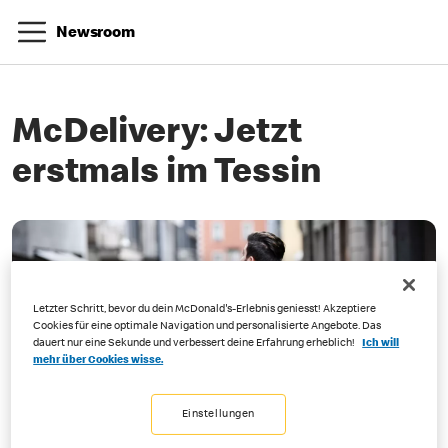
Newsroom
McDelivery: Jetzt
erstmals im Tessin
Letzter Schritt, bevor du dein McDonald's-Erlebnis geniesst! Akzeptiere
Cookies für eine optimale Navigation und personalisierte Angebote. Das
dauert nur eine Sekunde und verbessert deine Erfahrung erheblich!
Ich will
mehr über Cookies wisse.
Einstellungen