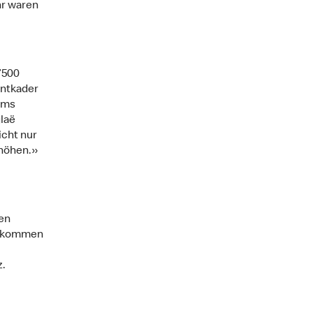
hr waren
’500
antkader
ams
laë
icht nur
rhöhen.»
en
n kommen
z.