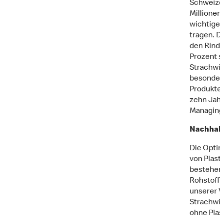
Schweize
Millione
wichtige
tragen. 
den Rind
Prozent 
Strachwi
besonder
Produkte
zehn Jah
Managing
Nachhal
Die Opti
von Plas
bestehe
Rohstoff
unserer 
Strachwi
ohne Pla