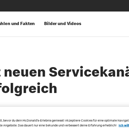
hlen und Fakten
Bilder und Videos
 neuen Servicekan
folgreich
023
tt, bevor du dein McDonald's-Erlebnis geniesst! Akzeptiere Cookies für eine optimale Navigat
rte Angebote. Das dauert nur eine Sekunde und verbessert deine Erfahrung erheblich!
Ich wil