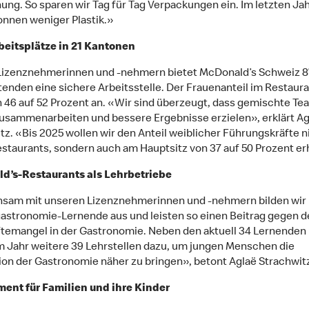
nung. So sparen wir Tag für Tag Verpackungen ein. Im letzten Ja
onnen weniger Plastik.»
beitsplätze in 21 Kantonen
Lizenznehmerinnen und -nehmern bietet McDonald’s Schweiz 8
tenden eine sichere Arbeitsstelle. Der Frauenanteil im Restaur
n 46 auf 52 Prozent an. «Wir sind überzeugt, dass gemischte Te
usammenarbeiten und bessere Ergebnisse erzielen», erklärt Ag
tz. «Bis 2025 wollen wir den Anteil weiblicher Führungskräfte n
estaurants, sondern auch am Hauptsitz von 37 auf 50 Prozent e
d’s-Restaurants als Lehrbetriebe
sam mit unseren Lizenznehmerinnen und -nehmern bilden wir
stronomie-Lernende aus und leisten so einen Beitrag gegen d
temangel in der Gastronomie. Neben den aktuell 34 Lernende
m Jahr weitere 39 Lehrstellen dazu, um jungen Menschen die
ion der Gastronomie näher zu bringen», betont Aglaë Strachwit
ent für Familien und ihre Kinder