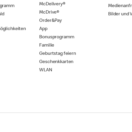
McDelivery®
ogramm
Medienanf
McDrive®
ld
Bilder und 
Order&Pay
öglichkeiten
App
Bonusprogramm
Familie
Geburtstag feiern
Geschenkkarten
WLAN