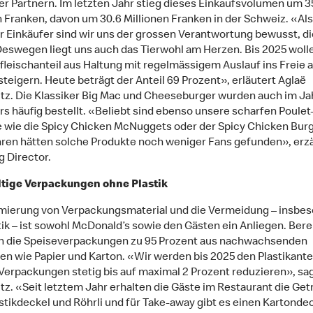
r Partnern. Im letzten Jahr stieg dieses Einkaufsvolumen um 3
n Franken, davon um 30.6 Millionen Franken in der Schweiz. «Als
r Einkäufer sind wir uns der grossen Verantwortung bewusst, di
Deswegen liegt uns auch das Tierwohl am Herzen. Bis 2025 woll
fleischanteil aus Haltung mit regelmässigem Auslauf ins Freie a
steigern. Heute beträgt der Anteil 69 Prozent», erläutert Aglaë
tz. Die Klassiker Big Mac und Cheeseburger wurden auch im Ja
s häufig bestellt. «Beliebt sind ebenso unsere scharfen Poulet
 wie die Spicy Chicken McNuggets oder der Spicy Chicken Burg
ren hätten solche Produkte noch weniger Fans gefunden», erzä
 Director.
tige Verpackungen ohne Plastik
mierung von Verpackungsmaterial und die Vermeidung – insbe
tik – ist sowohl McDonald’s sowie den Gästen ein Anliegen. Bere
n die Speiseverpackungen zu 95 Prozent aus nachwachsenden
en wie Papier und Karton. «Wir werden bis 2025 den Plastikante
Verpackungen stetig bis auf maximal 2 Prozent reduzieren», sa
tz. «Seit letztem Jahr erhalten die Gäste im Restaurant die Get
stikdeckel und Röhrli und für Take-away gibt es einen Kartonde