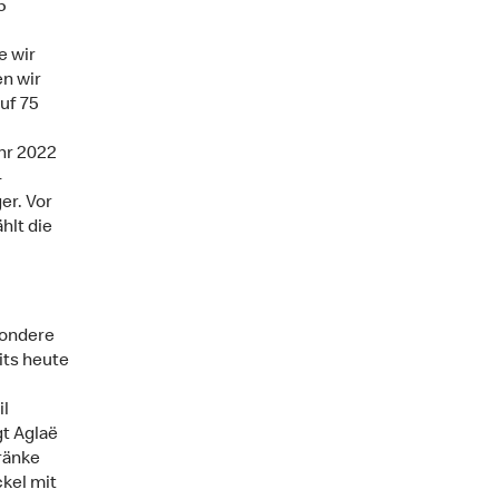
5
e wir
en wir
uf 75
hr 2022
-
er. Vor
hlt die
sondere
its heute
il
gt Aglaë
ränke
ckel mit