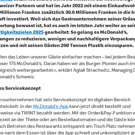
weizer Partnern und hat im Jahr 2022 mit einem Einkaufsvo
Millionen Franken zusätzlich 30.6 Millionen Franken in die h
ft investiert. Weil sich das Gastrounternehmen seiner Grös
rtung bewusst ist, hat es auch im letzten Jahr weiter an se
tigkeitszielen 2025
gearbeitet: So gelang es McDonald’s,
ungen zu reduzieren, weniger und nachhaltigere Verpacku
tzen und mit seinen Gästen 200 Tonnen Plastik einzusparen.
len das Leben unserer Gäste einfacher machen – bei jedem Bes
ser 175 McDonald’s. Daran haben wir als Burger-Pionier auch im
olgreich weitergearbeitet», erklärt Aglaë Strachwitz, Managing 
nald’s Schweiz.
es Servicekonzept
rounternehmen hat sein Servicekonzept im digitalen Bereich
twickelt: In der
McDonald’s-App
kann jetzt direkt bestellt und
sweise via TWINT bezahlt werden. Mit der Order&Pay-Funktion e
ezeit an der Theke oder am Bestellautomaten und die Gäste kö
ach Betreten des Restaurants entspannt am Tisch Platz nehmen
ee nach dem Essen ist über die App schnell und unkompliziert a