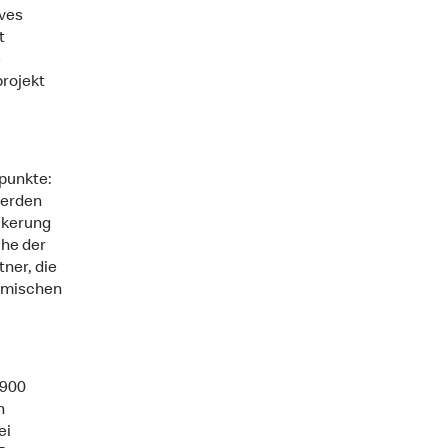
ives
t
e
projekt
punkte:
werden
ölkerung
che der
ner, die
eimischen
’900
n
ei