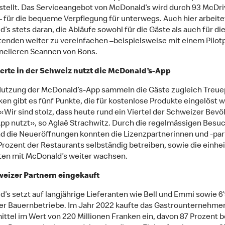
stellt. Das Serviceangebot von McDonald’s wird durch 93 McDr
– für die bequeme Verpflegung für unterwegs. Auch hier arbeite
’s stets daran, die Abläufe sowohl für die Gäste als auch für di
tenden weiter zu vereinfachen –beispielsweise mit einem Pilot
elleren Scannen von Bons.
erte in der Schweiz nutzt die McDonald’s-App
Nutzung der McDonald’s-App sammeln die Gäste zugleich Treue
ken gibt es fünf Punkte, die für kostenlose Produkte eingelöst 
«Wir sind stolz, dass heute rund ein Viertel der Schweizer Bev
pp nutzt», so Aglaë Strachwitz. Durch die regelmässigen Besu
d die Neueröffnungen konnten die Lizenzpartnerinnen und -part
Prozent der Restaurants selbständig betreiben, sowie die einh
ten mit McDonald’s weiter wachsen.
weizer Partnern eingekauft
’s setzt auf langjährige Lieferanten wie Bell und Emmi sowie 6
r Bauernbetriebe. Im Jahr 2022 kaufte das Gastrounternehme
ttel im Wert von 220 Millionen Franken ein, davon 87 Prozent b