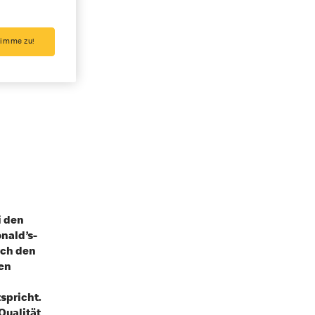
timme zu!
i den
nald’s-
rch den
en
spricht.
Qualität