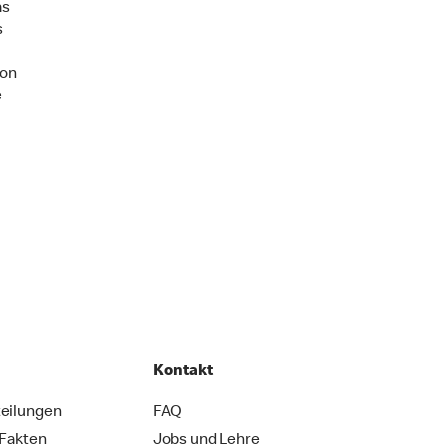
as
s
Von
e
Kontakt
eilungen
FAQ
 Fakten
Jobs und Lehre