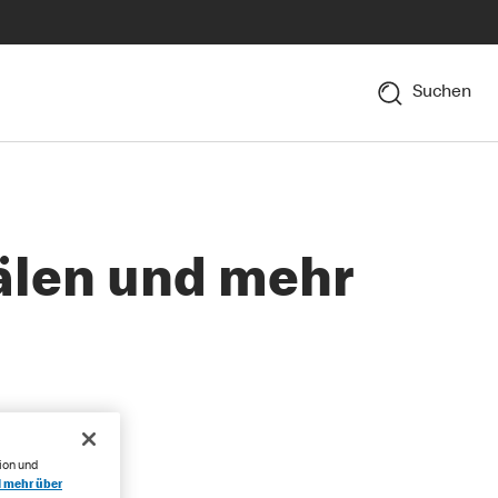
Suchen
älen und mehr
ion und
l mehr über