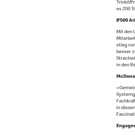
Trinköff
es 200 T
8’500 Ar
Mit den 
Mitarbei
stieg vo
besser z
Strachwi
in den R
McDonal
«Gemein
Systemga
Fachkräf
in diese
Faszinat
Engagem