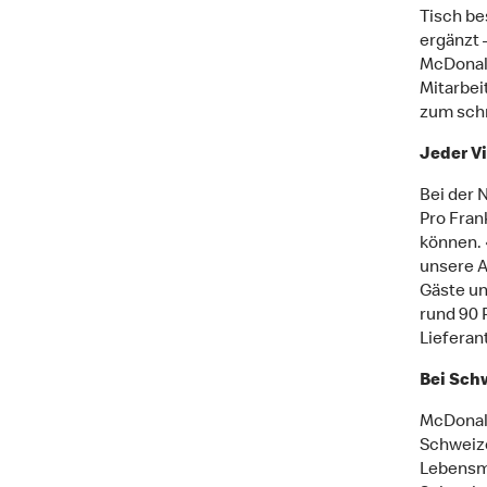
Tisch be
ergänzt 
McDonald
Mitarbei
zum schn
Jeder Vi
Bei der 
Pro Fran
können. 
unsere A
Gäste un
rund 90 
Lieferan
Bei Sch
McDonald
Schweize
Lebensmi