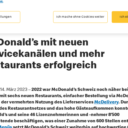
se.
ozent der Lebensmittel von Schweizer
ellungen
Ich mache ohne Cookies weiter
Ich s
ern
onald’s mit neuen
vicekanälen und mehr
taurants erfolgreich
 14. März 2023 –
2022 war
McDonald’s Schweiz noch näher be
mit sechs neuen Restaurants, einfacher Bestellung via McDo
 der vermehrten Nutzung des Lieferservices
McDelivery
. Du
des Restaurantnetzes und das hohe Gästeaufkommen konnt
d’s und seine 46 Lizenznehmerinnen und -nehmer 8’500
tende beschäftigen, was einer Zunahme von 600 Stellen ent
Menüs
setzt McDonald’s Schweiz weiterhin auf hochwertige 