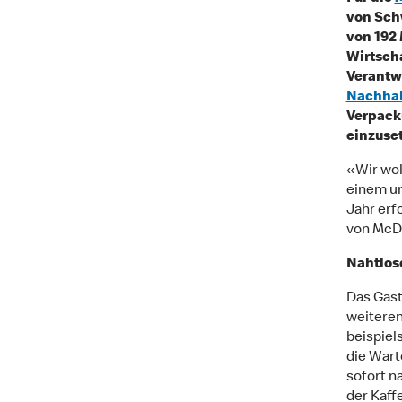
von Sch
von 192 
Wirtscha
Verantwo
Nachhal
Verpack
einzuse
«Wir wol
einem un
Jahr erf
von McDo
Nahtlos
Das Gast
weiteren
beispiel
die Wart
sofort n
der Kaff