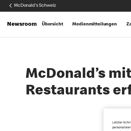
McDonald's Schweiz
Newsroom
Übersicht
Medienmitteilungen
Za
McDonald’s mit
Restaurants er
03-14-2
Letzter Schri
personalisie