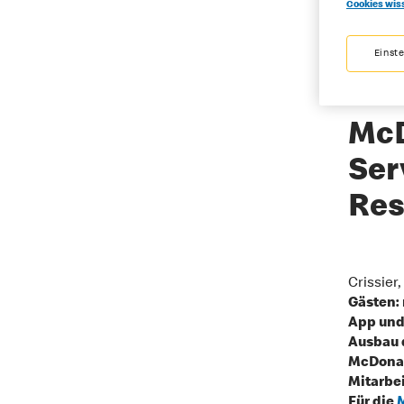
Cookies wis
87 Pr
Einst
Partn
McD
Ser
Res
Crissier,
Gästen: 
App und
Ausbau 
McDonal
Mitarbei
Für die