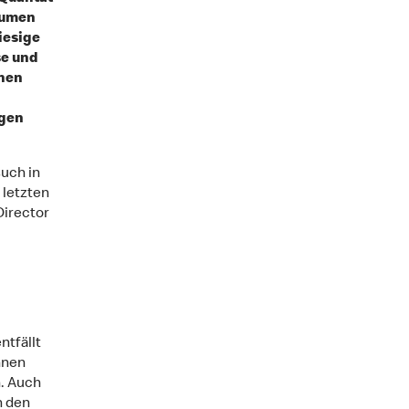
lumen
iesige
se und
inen
ngen
uch in
 letzten
Director
ntfällt
nnen
. Auch
n den