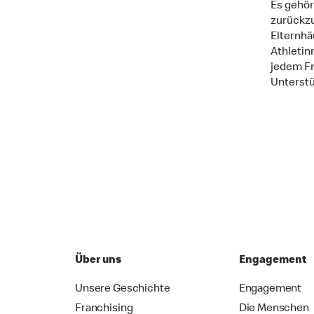
Es gehör
zurückzu
Elternhä
Athletin
jedem Fra
Unterst
Über uns
Engagement
Unsere Geschichte
Engagement
Franchising
Die Menschen