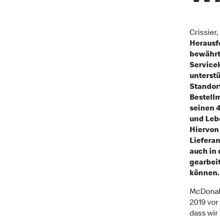
Crissier
Herausf
bewährt
Servicek
unterstü
Standort
Bestell
seinen 
und Leb
Hiervon 
Lieferan
auch in 
gearbeit
können.
McDonald
2019 vor
dass wir