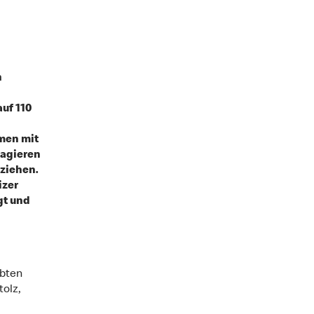
n
uf 110
men mit
eagieren
ziehen.
izer
gt und
ebten
tolz,