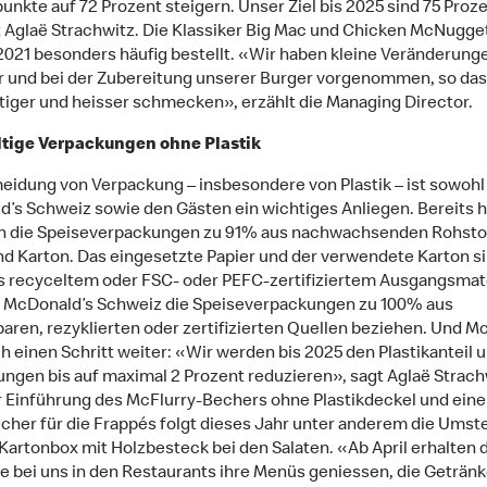
unkte auf 72 Prozent steigern. Unser Ziel bis 2025 sind 75 Proz
t Aglaë Strachwitz. Die Klassiker Big Mac und Chicken McNugge
021 besonders häufig bestellt. «Wir haben kleine Veränderunge
 und bei der Zubereitung unserer Burger vorgenommen, so das
tiger und heisser schmecken», erzählt die Managing Director.
tige Verpackungen ohne Plastik
eidung von Verpackung – insbesondere von Plastik – ist sowohl
’s Schweiz sowie den Gästen ein wichtiges Anliegen. Bereits 
n die Speiseverpackungen zu 91% aus nachwachsenden Rohsto
nd Karton. Das eingesetzte Papier und der verwendete Karton s
 recyceltem oder FSC- oder PEFC-zertifiziertem Ausgangsmater
l McDonald’s Schweiz die Speiseverpackungen zu 100% aus
aren, rezyklierten oder zertifizierten Quellen beziehen. Und M
h einen Schritt weiter: «Wir werden bis 2025 den Plastikanteil 
ngen bis auf maximal 2 Prozent reduzieren», sagt Aglaë Strach
 Einführung des McFlurry-Bechers ohne Plastikdeckel und ein
cher für die Frappés folgt dieses Jahr unter anderem die Umst
 Kartonbox mit Holzbesteck bei den Salaten. «Ab April erhalten 
ie bei uns in den Restaurants ihre Menüs geniessen, die Geträn