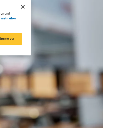
ion und
l mehr über
timme zu!