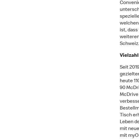
Convenie
untersch
speziell
welchen 
ist, das
weiteren
Schweiz
Vielzahl
Seit 201
gezielte
heute 11
90 McDri
McDrive 
verbesse
Bestellm
Tisch er
Leben de
mit neue
mit myOr