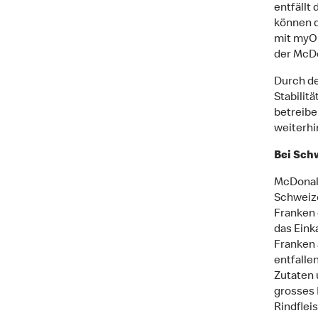
entfällt
können d
mit myOr
der McD
Durch de
Stabilit
betreibe
weiterhi
Bei Sch
McDonald
Schweize
Franken 
das Eink
Franken 
entfalle
Zutaten 
grosses 
Rindflei