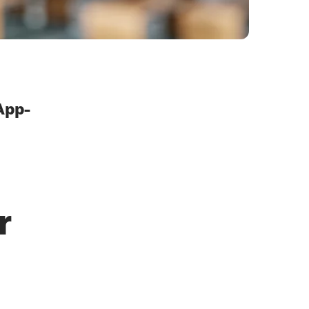
App-
r