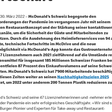
, 30. März 2022 –
McDonald’s Schweiz begegnete den
orderungen der Pandemie im vergangenen Jahr mit seinem
en Restaurantkonzept und der Stärkung seiner kontaktlose
anäle, um die Sicherheit der Gäste und Mitarbeitenden zu
tzen. Durch die Ausdehnung des Heimlieferservices von 94 a
e, technische Fortschritte im McDrive und die neue
möglichkeit via McDonald’s-App konnte das Gastrounterneh
47 Lizenznehmern auch 2021 zielführend auf die Umstände r
ensmittel für insgesamt 185 Millionen Schweizer Franken be
entfielen 87 Prozent des Einkaufsvolumens auf seine Schwe
ten. McDonald’s Schweiz hat 7’900 Mitarbeitende beschäfti
diesen Zeiten weiter an seinen
Nachhaltigkeitszielen 2025
et, um 2022 unter anderem 200 Tonnen Plastik reduzieren zu
’s Schweiz und seine 47 Lizenznehmerinnen und -nehmer erl
 der Pandemie ein sehr erfolgreiches Geschäftsjahr. «Wir sind s
 Burger-Pionier und Experten für Take-away und Restaurant-