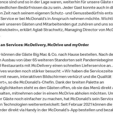
nce sind und so in der Lage waren, weiterhin für unsere Gäste 
iedlichen Bedürfnissen da zu sein. Jeder Gast konnte auch in d
en Zeit nach seinem eigenen Schutz- und Genussbedürfnis ent
Service er bei McDonald’s in Anspruch nehmen möchte. Wichti
s wir unseren Gästen und Mitarbeitenden gut zuhören und uns so
twickeln», erklärt Aglaë Strachwitz, Managing Director von Mc
.
 an Services: McDelivery, McDrive und myOrder
9 können die Gäste Big Mac & Co. nach Hause bestellen. Nach d
n Ausbau von über 65 weiteren Standorten seit Pandemiebeginn
0 Restaurants mit McDelivery einen schnellen Lieferservice an.
ves wurden noch stärker besucht: «Wir haben die Servicezeit
mit neuen, interaktiven Bildschirmen verkürzt und die Qualität
rt», so die McDonald’s-Chefin. Dank der breiten Palette an
öglichkeiten steht es den Gästen offen, ob sie das Menü direkt
halten, mitnehmen oder in einem McDrive abholen möchten. U
r Gäste noch einfacher zu machen, hat McDonald’s sein Servi
n Technologien weiterentwickelt: Seit Februar 2021 können die
der direkt via Handy in der McDonald’s-App bestellen und beza