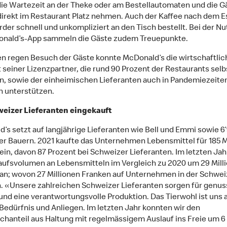
 die Wartezeit an der Theke oder am Bestellautomaten und die G
irekt im Restaurant Platz nehmen. Auch der Kaffee nach dem Es
der schnell und unkompliziert an den Tisch bestellt. Bei der N
onald’s-App sammeln die Gäste zudem Treuepunkte.
n regen Besuch der Gäste konnte McDonald’s die wirtschaftlic
ät seiner Lizenzpartner, die rund 90 Prozent der Restaurants sel
n, sowie der einheimischen Lieferanten auch in Pandemiezeite
n unterstützen.
weizer Lieferanten eingekauft
’s setzt auf langjährige Lieferanten wie Bell und Emmi sowie 6
r Bauern. 2021 kaufte das Unternehmen Lebensmittel für 185 M
ein, davon 87 Prozent bei Schweizer Lieferanten. Im letzten Jah
aufsvolumen an Lebensmitteln im Vergleich zu 2020 um 29 Mill
an; wovon 27 Millionen Franken auf Unternehmen in der Schwei
n. «Unsere zahlreichen Schweizer Lieferanten sorgen für genus
und eine verantwortungsvolle Produktion. Das Tierwohl ist uns a
Bedürfnis und Anliegen. Im letzten Jahr konnten wir den
schanteil aus Haltung mit regelmässigem Auslauf ins Freie um 6