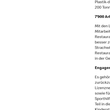
Plastik-d
200 Tonn
7’900 Ar
Mit den 
Mitarbei
Restaura
besser z
Strachwi
Restaura
in der G
Engagem
Es gehör
zurückzu
Lizenzne
sowie fü
Sporthil
Teil in 