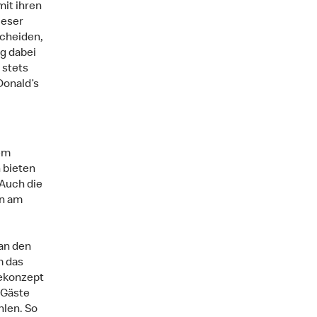
mit ihren
ieser
scheiden,
g dabei
 stets
Donald’s
em
 bieten
 Auch die
en am
 an den
m das
cekonzept
 Gäste
hlen. So