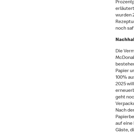
Prozentp
erläuter
wurden 2
Rezeptur
noch saf
Nachhal
Die Verm
McDonald
bestehe
Papier u
100% aus
2025 wil
erneuerb
geht noc
Verpacku
Nach der
Papierbe
auf eine
Gäste, d