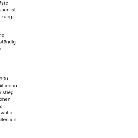
äste
sen ist
utzung
he
bständig
n
’900
illionen
r stieg
ionen
z
svolle
llen ein