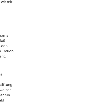
 wir mit
Teams
laë
n den
n Frauen
ent.
as
tiftung
hweizer
st ein
ald