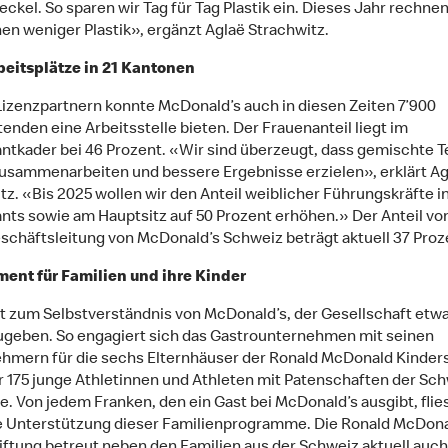
eckel. So sparen wir Tag für Tag Plastik ein. Dieses Jahr rechnen
en weniger Plastik», ergänzt Aglaë Strachwitz.
beitsplätze in 21 Kantonen
Lizenzpartnern konnte McDonald’s auch in diesen Zeiten 7’900
tenden eine Arbeitsstelle bieten. Der Frauenanteil liegt im
ntkader bei 46 Prozent. «Wir sind überzeugt, dass gemischte 
usammenarbeiten und bessere Ergebnisse erzielen», erklärt Ag
tz. «Bis 2025 wollen wir den Anteil weiblicher Führungskräfte i
nts sowie am Hauptsitz auf 50 Prozent erhöhen.» Der Anteil vo
eschäftsleitung von McDonald’s Schweiz beträgt aktuell 37 Proz
ent für Familien und ihre Kinder
t zum Selbstverständnis von McDonald’s, der Gesellschaft etw
geben. So engagiert sich das Gastrounternehmen mit seinen
hmern für die sechs Elternhäuser der Ronald McDonald Kinders
r 175 junge Athletinnen und Athleten mit Patenschaften der Sc
fe. Von jedem Franken, den ein Gast bei McDonald’s ausgibt, flies
die Unterstützung dieser Familienprogramme. Die Ronald McDon