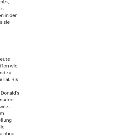
ent»,
ts
n in der
s sie
heute
ffen wie
ind zu
ial. Bis
cDonald’s
unserer
witz.
em
ellung
die
ke ohne