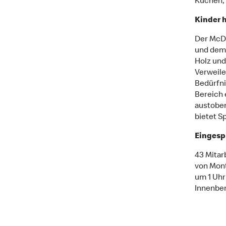
Kuchen, 
Kinder 
Der McDo
und dem 
Holz und
Verweile
Bedürfni
Bereich 
austoben
bietet S
Eingesp
43 Mitar
von Mont
um 1 Uhr
Innenber