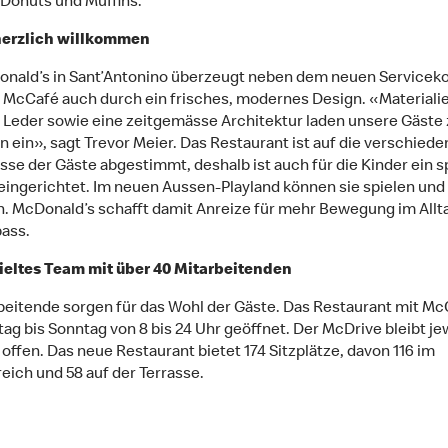
Donuts und Muffins.
herzlich willkommen
nald’s in Sant’Antonino überzeugt neben dem neuen Servicek
McCafé auch durch ein frisches, modernes Design. «Materiali
 Leder sowie eine zeitgemässe Architektur laden unsere Gäste
n ein», sagt Trevor Meier. Das Restaurant ist auf die verschied
sse der Gäste abgestimmt, deshalb ist auch für die Kinder ein s
eingerichtet. Im neuen Aussen-Playland können sie spielen und
. McDonald’s schafft damit Anreize für mehr Bewegung im Allt
pass.
ieltes Team mit über 40 Mitarbeitenden
beitende sorgen für das Wohl der Gäste. Das Restaurant mit McC
ag bis Sonntag von 8 bis 24 Uhr geöffnet. Der McDrive bleibt jew
 offen. Das neue Restaurant bietet 174 Sitzplätze, davon 116 im
eich und 58 auf der Terrasse.