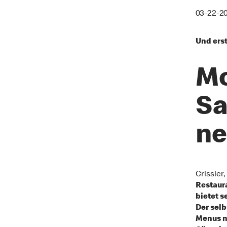
03-22-2
Und erst
Mc
Sa
ne
Crissier,
Restaura
bietet s
Der sel
Menus n