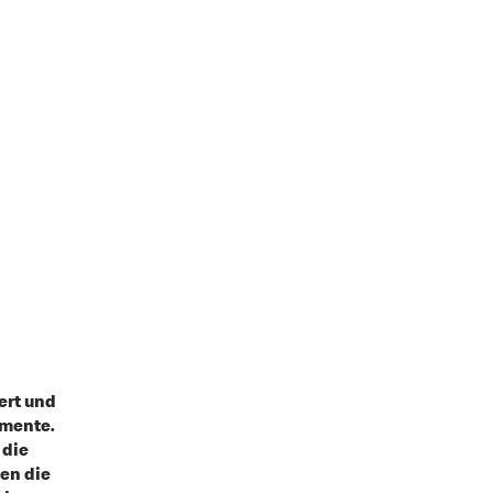
ert und
omente.
 die
en die