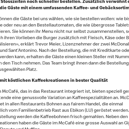
 Stosszeiten noch schneller bestellen. Zusätzlich verwöhnt 
die Gäste mit einem umfassenden Kaffee- und Gebäcksortim
önnen die Gäste bei uns wählen, wie sie bestellen wollen: wie bi
e oder neu an den Bestellautomaten, die wie übergrosse Tablet
ieren. Sie können ihr Menu nicht nur selbst zusammenstellen, 
h ihren Vorlieben die Burger zusätzlich mit Fleisch, Käse oder 
alisieren», erklärt Trevor Meier, Lizenznehmer der zwei McDonal
und Sant’Antonino. Nach der Bestellung, die mit Kreditkarte ode
werden kann, erhalten die Gäste einen kleinen Steller mit Numm
an den Tisch nehmen. Das Team bringt ihnen dann die Bestellung
usgewählten Platz.
it köstlichen Kaffeekreationen in bester Qualität
 McCafé, das in das Restaurant integriert ist, bieten speziell g
tende eine genussvolle Variation an Kaffeespezialitäten an. Mc
t in allen Restaurants Bohnen aus fairem Handel, die einmal
ich vom Familienbetrieb Rast aus Ebikon (LU) geröstet werden.
stellung werden die Kaffeebohnen frisch gemahlen. Neben den
eationen haben die Gäste im McCafé eine grosse Auswahl an Gip