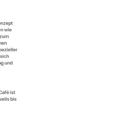
onzept
en wie
 zum
enen
pezieller
 sich
ag und
afé ist
eils bis