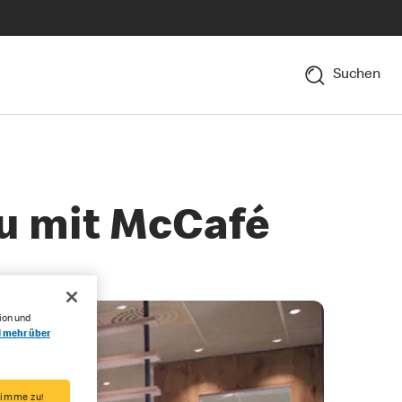
Suchen
eu mit McCafé
ion und
l mehr über
timme zu!