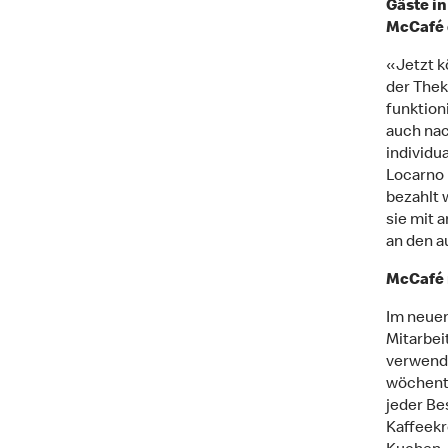
Gäste in
McCafé 
«Jetzt k
der Thek
funktion
auch nac
individu
Locarno 
bezahlt 
sie mit 
an den a
McCafé m
Im neuen
Mitarbei
verwende
wöchentl
jeder Be
Kaffeekr