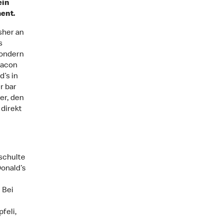
ein
ent.
sher an
s
sondern
Bacon
d’s in
r bar
er, den
 direkt
eschulte
Donald’s
 Bei
feli,