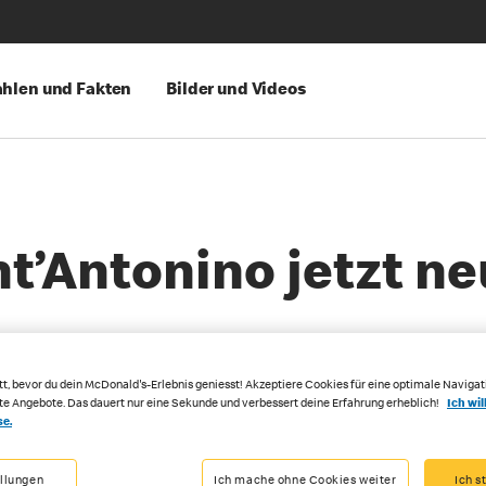
hlen und Fakten
Bilder und Videos
t’Antonino jetzt n
tt, bevor du dein McDonald's-Erlebnis geniesst! Akzeptiere Cookies für eine optimale Navigat
rte Angebote. Das dauert nur eine Sekunde und verbessert deine Erfahrung erheblich!
Ich wil
se.
ellungen
Ich mache ohne Cookies weiter
Ich s