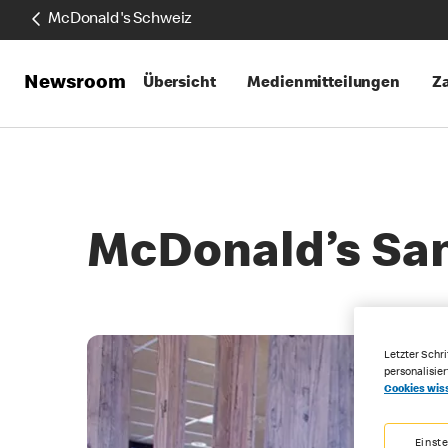
McDonald's Schweiz
Newsroom
Übersicht
Medienmitteilungen
Za
McDonald’s San
Letzter Schri
personalisie
Cookies wis
Einst