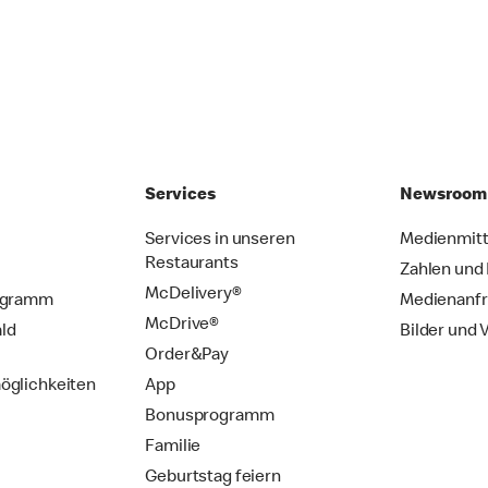
Services
Newsroom
Services in unseren
Medienmitt
Restaurants
Zahlen und
McDelivery®
ogramm
Medienanf
McDrive®
ld
Bilder und 
Order&Pay
öglichkeiten
App
Bonusprogramm
Familie
Geburtstag feiern