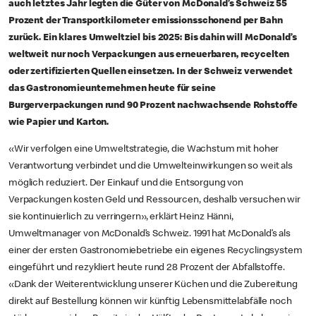
auch letztes Jahr legten die Güter von McDonald’s Schweiz 55
Prozent der Transportkilometer emissionsschonend per Bahn
zurück. Ein klares Umweltziel bis 2025: Bis dahin will McDonald’s
weltweit nur noch Verpackungen aus erneuerbaren, recycelten
oder zertifizierten Quellen einsetzen. In der Schweiz verwendet
das Gastronomieunternehmen heute für seine
Burgerverpackungen rund 90 Prozent nachwachsende Rohstoffe
wie Papier und Karton.
«Wir verfolgen eine Umweltstrategie, die Wachstum mit hoher
Verantwortung verbindet und die Umwelteinwirkungen so weit als
möglich reduziert. Der Einkauf und die Entsorgung von
Verpackungen kosten Geld und Ressourcen, deshalb versuchen wir
sie kontinuierlich zu verringern», erklärt Heinz Hänni,
Umweltmanager von McDonald’s Schweiz. 1991 hat McDonald’s als
einer der ersten Gastronomiebetriebe ein eigenes Recyclingsystem
eingeführt und rezykliert heute rund 28 Prozent der Abfallstoffe.
«Dank der Weiterentwicklung unserer Küchen und die Zubereitung
direkt auf Bestellung können wir künftig Lebensmittelabfälle noch