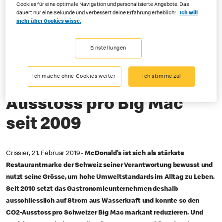
Cookies für eine optimale Navigation und personalisierte Angebote. Das
dauert nur eine Sekunde und verbessert deine Erfahrung erheblich!
Ich will
02-21-2019
mehr über Cookies wisse.
McDonald’s Schweiz grilliert ausschliesslich mit Strom aus
Einstellungen
Wasserkraft
Ich mache ohne Cookies weiter
Ich stimme zu!
45 Prozent weniger CO2-
Ausstoss pro Big Mac
seit 2009
Crissier, 21. Februar 2019 -
McDonald’s ist sich als stärkste
Restaurantmarke der Schweiz seiner Verantwortung bewusst und
nutzt seine Grösse, um hohe Umweltstandards im Alltag zu Leben.
Seit 2010 setzt das Gastronomieunternehmen deshalb
ausschliesslich auf Strom aus Wasserkraft und konnte so den
CO2-Ausstoss pro Schweizer Big Mac markant reduzieren. Und