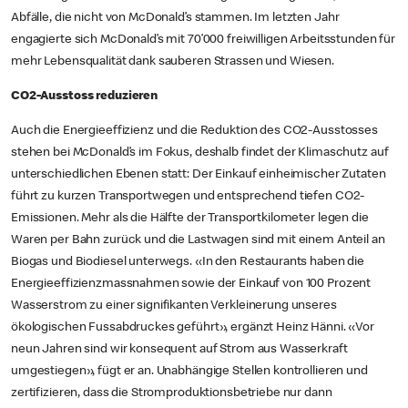
Abfälle, die nicht von McDonald’s stammen. Im letzten Jahr
engagierte sich McDonald’s mit 70’000 freiwilligen Arbeitsstunden für
mehr Lebensqualität dank sauberen Strassen und Wiesen.
CO2-Ausstoss reduzieren
Auch die Energieeffizienz und die Reduktion des CO2-Ausstosses
stehen bei McDonald’s im Fokus, deshalb findet der Klimaschutz auf
unterschiedlichen Ebenen statt: Der Einkauf einheimischer Zutaten
führt zu kurzen Transportwegen und entsprechend tiefen CO2-
Emissionen. Mehr als die Hälfte der Transportkilometer legen die
Waren per Bahn zurück und die Lastwagen sind mit einem Anteil an
Biogas und Biodiesel unterwegs. «In den Restaurants haben die
Energieeffizienzmassnahmen sowie der Einkauf von 100 Prozent
Wasserstrom zu einer signifikanten Verkleinerung unseres
ökologischen Fussabdruckes geführt», ergänzt Heinz Hänni. «Vor
neun Jahren sind wir konsequent auf Strom aus Wasserkraft
umgestiegen», fügt er an. Unabhängige Stellen kontrollieren und
zertifizieren, dass die Stromproduktionsbetriebe nur dann