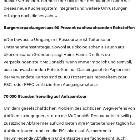
stärker vermeiden. Bereits in der Hälfte der Restaurants haben wir
dieses neue Küchensystem integriert und weitere Umrüstungen
erfolgen noch dieses Jahr.»
Burgerverpackungen aus 90 Prozent nachwachsenden Rohstoffen
«Der bewusste Umgang mit Ressourcen ist Teil unserer
Unternehmensstrategie. Sowohl aus ökologischen als auch aus
ökonomischen Gründen», sagt Heinz Hänni. Die Service-
verpackungen stellt McDonald’s, wenn immer möglich und sinnvoll,
aus nachwachsenden Rohstoffen her. Das eingesetzte Papier und
der verwendete Karton sind zu 100 Prozent aus recyceltem oder
FSC- oder PEFC-zertifiziertem Ausgangsmaterial.
70’000 Stunden freiwillig auf Aufräumtour
Um dem gesellschaftlichen Problem des achtlosen Wegwerfens von
Abfällen zu begegnen, stellen die McDonald’s-Restaurants freiwillig
zusätzliche Abfalleimer auf und bieten ihre Mitarbeitenden täglich für
Aufräumtouren rund um die 169 Lokale auf. Sie sammeln
herumliegende Abfälle ein und entsorgen sie fachgerecht; auch