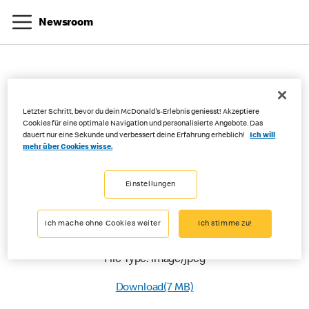
Newsroom
Kat Howcroft - CMO (2)
Letzter Schritt, bevor du dein McDonald's-Erlebnis geniesst! Akzeptiere
Cookies für eine optimale Navigation und personalisierte Angebote. Das
dauert nur eine Sekunde und verbessert deine Erfahrung erheblich!
Ich will
04-07-2025
mehr über Cookies wisse.
Einstellungen
Ich mache ohne Cookies weiter
Ich stimme zu!
Kat Howcroft - CMO
File Type: image/jpeg
Download(7 MB)