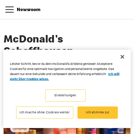
Newsroom
McDonald's
Schaffhausen
Herblngermarkt
Letzter Schritt, bevor du dein McDonald's-Erlebnis geniesst! Akzeptiere
Cookies für eine optimale Navigation und personalisierte Angebote. Das
dauert nur eine Sekunde und verbessert deine Erfahrung erheblich!
Ich will
mehr über Cookies wisse.
03-17-2026
Einstellungen
Ich mache ohne Cookies weiter
Ich stimme zu!