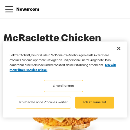
Newsroom
McRaclette Chicken
Letzter Schritt, bevor du dein McDonald's-Erlebnis geniesst! Akzeptiere
06-25-2025
Cookies für eine optimale Navigation und personalisierte Angebote. Das
dauert nur eine Sekunde und verbessert deine Erfahrung erheblich!
Ich will
mehr über Cookies wisse.
Einstellungen
Ich mache ohne Cookies weiter
Ich stimme zu!