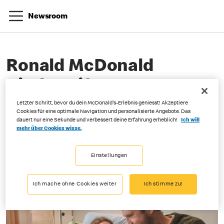
Newsroom
Ronald McDonald
Kinderstiftung
Letzter Schritt, bevor du dein McDonald's-Erlebnis geniesst! Akzeptiere
Cookies für eine optimale Navigation und personalisierte Angebote. Das
dauert nur eine Sekunde und verbessert deine Erfahrung erheblich!
Ich will
04-07-2025
mehr über Cookies wisse.
Einstellungen
Ich mache ohne Cookies weiter
Ich stimme zu!