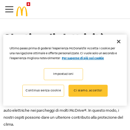
Che tipo di elettricità
viene utilizzata nei
Ultimo passo prima di godersi l'esperienza McDonald's! Accetta i cookie per
una navigazione ottimale e offerte personalizzate. Ci vuole solo un secondo e
l'esperienza migliora notevolmente!
Per saperne di più sui cookie
ristoranti McDonald’s®?
Impostazioni
Dal 2010 ci riforniamo coerentemente di energia elettrica da centrali
idroelettriche, il che ci ha permesso di ridurre significativamente le
Continuo senza cookie
Ci siamo, accetto!
nostre emissioni di CO2. In collaborazione con l’azienda svizzera
GOFAST, dalla fine del 2020 offriamo stazioni di ricarica rapida per
auto elettriche nei parcheggi di molti McDrive®. In questo modo, i
nostri ospiti possono dare un ulteriore contributo alla protezione del
clima.