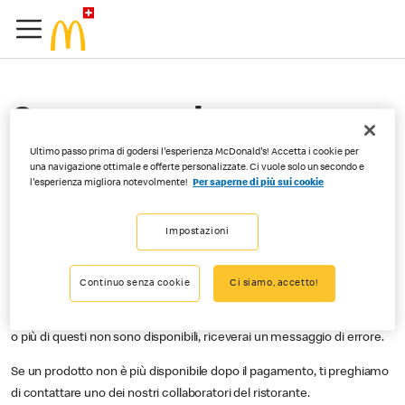
Cosa succede se con
Order&Pay, ho pagato un
Ultimo passo prima di godersi l'esperienza McDonald's! Accetta i cookie per
una navigazione ottimale e offerte personalizzate. Ci vuole solo un secondo e
prodotto che non è più
l'esperienza migliora notevolmente!
Per saperne di più sui cookie
disponibile?
Impostazioni
Continuo senza cookie
Ci siamo, accetto!
L’app indica i prodotti che attualmente non sono disponibili in alcuni
ristoranti. Se selezioni un menu composto da diversi prodotti, ma uno
o più di questi non sono disponibili, riceverai un messaggio di errore.
Se un prodotto non è più disponibile dopo il pagamento, ti preghiamo
di contattare uno dei nostri collaboratori del ristorante.