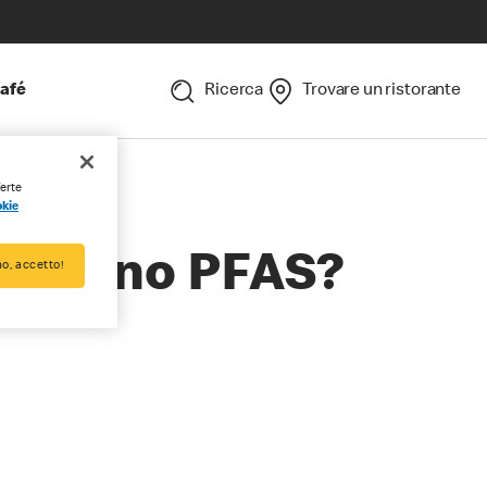
afé
Ricerca
Trovare un ristorante
ferte
okie
tengono PFAS?
o, accetto!