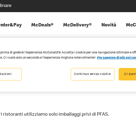
inare
rder&Pay
McDeals®
McDelivery®
Novità
McC
prima di godersi l'esperienza McDonald's! Accetta i cookie per una navigazione ottimale e of
e. Ci vuole solo un secondo e l'esperienza migliora notevolmente!
Per saperne di più sui co
 da McDonald’s con
tazioni
Continuo senza cookie
Ci siam
i ristoranti utilizziamo solo imballaggi privi di PFAS.