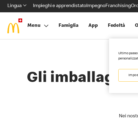
Lingua
Impieghi e apprendistato
Impegno
Franchising
Ord
Menu
Famiglia
App
Fedeltà
O
Ultimo passo 
personalizzat
Gli imballaggi
Impos
Nei nostr