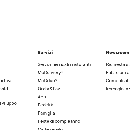
Servizi
Newsroom
Servizi nei nostri ristoranti
Richiesta 
McDelivery®
Fatti e cifre
ortiva
McDrive®
Comunicati
nald
Order&Pay
Immagini e 
App
 sviluppo
Fedeltà
Famiglia
Feste di compleanno