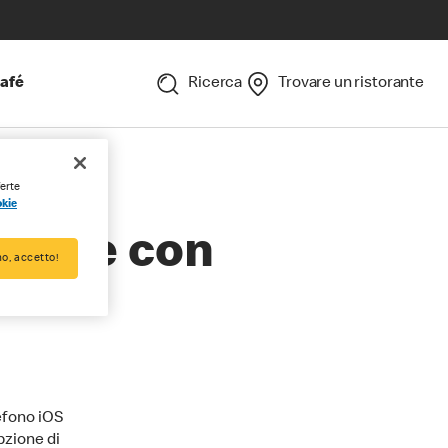
afé
Ricerca
Trovare un ristorante
ferte
okie
usare con
o, accetto!
efono iOS
pzione di