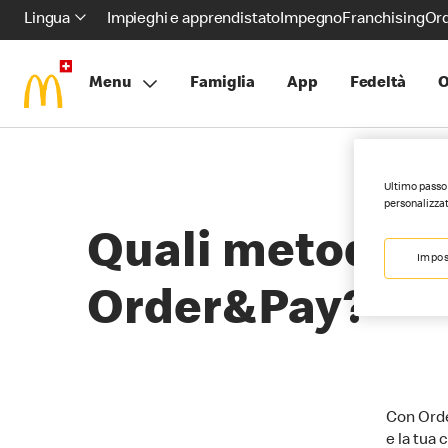
Lingua
Impieghi e apprendistato
Impegno
Franchising
Ord
Menu
Famiglia
App
Fedeltà
O
Ultimo passo 
personalizzat
Quali metodi d
Impos
Order&Pay?
Con Orde
e la tua