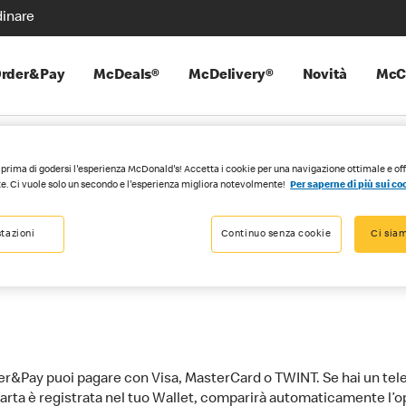
inare
rder&Pay
McDeals®
McDelivery®
Novità
McC
prima di godersi l'esperienza McDonald's! Accetta i cookie per una navigazione ottimale e of
e. Ci vuole solo un secondo e l'esperienza migliora notevolmente!
Per saperne di più sui co
i pagamento posso 
tazioni
Continuo senza cookie
Ci siam
r&Pay puoi pagare con Visa, MasterCard o TWINT. Se hai un tel
 carta è registrata nel tuo Wallet, comparirà automaticamente l’o