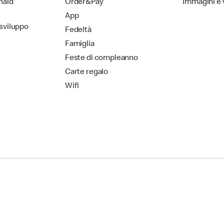
nald
Order&Pay
Immagini e 
App
 sviluppo
Fedeltà
Famiglia
Feste di compleanno
Carte regalo
Wifi