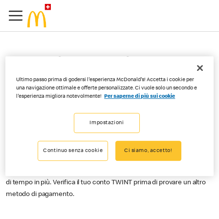
Se ordino tramite
Order&Pay, quando viene
Ultimo passo prima di godersi l'esperienza McDonald's! Accetta i cookie per
una navigazione ottimale e offerte personalizzate. Ci vuole solo un secondo e
l'esperienza migliora notevolmente!
Per saperne di più sui cookie
addebitato l’importo sul
mio conto?
Impostazioni
Continuo senza cookie
Ci siamo, accetto!
L’importo viene addebitato non appena selezioni «Confermare e
pagare». Ricordati che il pagamento con TWINT può richiedere un po’
di tempo in più. Verifica il tuo conto TWINT prima di provare un altro
metodo di pagamento.