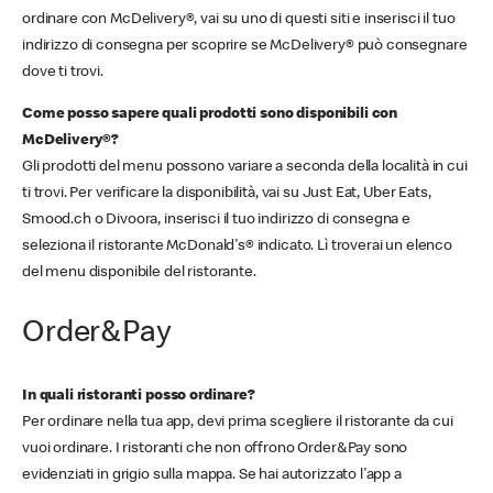
ordinare con McDelivery®, vai su uno di questi siti e inserisci il tuo
indirizzo di consegna per scoprire se McDelivery® può consegnare
dove ti trovi.
Come posso sapere quali prodotti sono disponibili con
McDelivery®?
Gli prodotti del menu possono variare a seconda della località in cui
ti trovi. Per verificare la disponibilità, vai su Just Eat, Uber Eats,
Smood.ch o Divoora, inserisci il tuo indirizzo di consegna e
seleziona il ristorante McDonald's® indicato. Lì troverai un elenco
del menu disponibile del ristorante.
Order&Pay
In quali ristoranti posso ordinare?
Per ordinare nella tua app, devi prima scegliere il ristorante da cui
vuoi ordinare. I ristoranti che non offrono Order&Pay sono
evidenziati in grigio sulla mappa. Se hai autorizzato l'app a