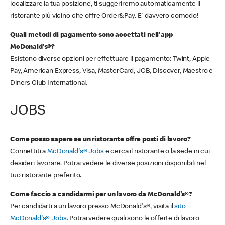
localizzare la tua posizione, ti suggeriremo automaticamente il
ristorante più vicino che offre Order&Pay. E' davvero comodo!
Quali metodi di pagamento sono accettati nell'app
McDonald's®?
Esistono diverse opzioni per effettuare il pagamento: Twint, Apple
Pay, American Express, Visa, MasterCard, JCB, Discover, Maestro e
Diners Club International.
JOBS
Come posso sapere se un ristorante offre posti di lavoro?
Connettiti a
McDonald's® Jobs
e cerca il ristorante o la sede in cui
desideri lavorare. Potrai vedere le diverse posizioni disponibili nel
tuo ristorante preferito.
Come faccio a candidarmi per un lavoro da McDonald's®?
Per candidarti a un lavoro presso McDonald's®, visita il
sito
McDonald's® Jobs.
Potrai vedere quali sono le offerte di lavoro