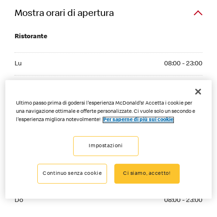
Mostra orari di apertura
Ristorante
Monday 08:00 - 23:00
Lu
08:00 - 23:00
Tuesday 08:00 - 23:00
Ma
08:00 - 23:00
Wednesday 08:00 - 23:00
Ultimo passo prima di godersi l'esperienza McDonald's! Accetta i cookie per
Me
08:00 - 23:00
una navigazione ottimale e offerte personalizzate. Ci vuole solo un secondo e
l'esperienza migliora notevolmente!
Per saperne di più sui cookie
Thursday 08:00 - 23:00
Gi
08:00 - 23:00
Impostazioni
Friday 08:00 - 01:00
Ve
08:00 - 01:00
Saturday 08:00 - 01:00
Continuo senza cookie
Ci siamo, accetto!
Sa
08:00 - 01:00
Sunday 08:00 - 23:00
Do
08:00 - 23:00