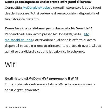
Come posso sapere se un ristorante offre posti di lavoro?
Connettiti a
McDonald's® Jobs
e cerca il ristorante o la sede in cui
desideri lavorare. Potrai vedere le diverse posizioni disponibili nel
tuo ristorante preferito.
Come faccio a candidarmi per un lavoro da McDonald's®?
Per candidarti a un lavoro presso McDonald's®, visita il
sito
McDonald's® Jobs.
Potrai vedere quali sono le offerte di lavoro
disponibili in base alla località, al ristorante o al tipo di lavoro. Clicca
quindi su candidarsi e segui le istruzioni sullo schermo.
Wifi
Quali ristoranti McDonald's® propongono il Wifi?
Tutti i nostri ristoranti sono dotati del Wifi e forniscono questo
servizio gratuitamente!