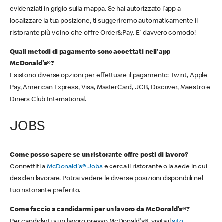
evidenziati in grigio sulla mappa. Se hai autorizzato l'app a
localizzare la tua posizione, ti suggeriremo automaticamente il
ristorante più vicino che offre Order&Pay. E' davvero comodo!
Quali metodi di pagamento sono accettati nell'app
McDonald's®?
Esistono diverse opzioni per effettuare il pagamento: Twint, Apple
Pay, American Express, Visa, MasterCard, JCB, Discover, Maestro e
Diners Club International.
JOBS
Come posso sapere se un ristorante offre posti di lavoro?
Connettiti a
McDonald's® Jobs
e cerca il ristorante o la sede in cui
desideri lavorare. Potrai vedere le diverse posizioni disponibili nel
tuo ristorante preferito.
Come faccio a candidarmi per un lavoro da McDonald's®?
Per candidarti a un lavoro presso McDonald's®, visita il
sito