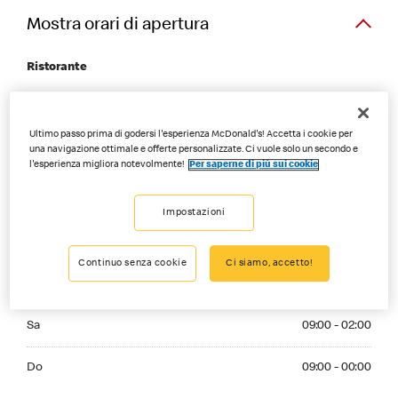
Mostra orari di apertura
Ristorante
Monday 09:00 - 00:00
Lu
09:00 - 00:00
Ultimo passo prima di godersi l'esperienza McDonald's! Accetta i cookie per
Tuesday 09:00 - 00:00
una navigazione ottimale e offerte personalizzate. Ci vuole solo un secondo e
Ma
09:00 - 00:00
l'esperienza migliora notevolmente!
Per saperne di più sui cookie
Wednesday 09:00 - 00:00
Me
09:00 - 00:00
Impostazioni
Thursday 09:00 - 00:00
Gi
09:00 - 00:00
Continuo senza cookie
Ci siamo, accetto!
Friday 09:00 - 02:00
Ve
09:00 - 02:00
Saturday 09:00 - 02:00
Sa
09:00 - 02:00
Sunday 09:00 - 00:00
Do
09:00 - 00:00