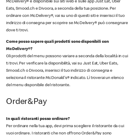
McDelivery® è disponibile sui siti web e sulle app Just Eat, Uber
Eats, Smood.ch e Divoora, a seconda della tua posizione. Per
ordinare con McDelivery®, vai su uno di questi siti e inserisci il tuo
indirizzo di consegna per scoprire se McDelivery® può consegnare
dove ti trovi.
Come posso sapere quali prodotti sono disponibili con
McDelivery®?
Gli prodotti del menu possono variare a seconda della località in cui
ti trovi. Per verificare la disponibilità, vai su Just Eat, Uber Eats,
Smood.ch o Divoora, inserisci il tuo indirizzo di consegna e
seleziona il ristorante McDonald's® indicato. Lì troverai un elenco
del menu disponibile del ristorante.
Order&Pay
In quali ristoranti posso ordinare?
Per ordinare nella tua app, devi prima scegliere il ristorante da cui
vuoi ordinare. I ristoranti che non offrono Order&Pay sono