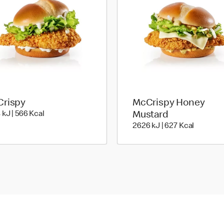
rispy
McCrispy Honey
es
2374 kiloJoule | 566 kilo calories
 kJ | 566 Kcal
Mustard
2626 kilo
2626 kJ | 627 Kcal