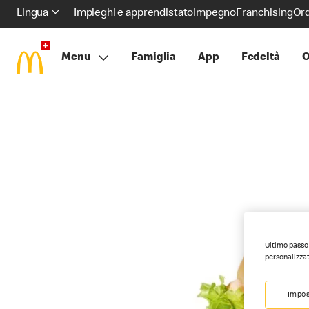
Lingua
Impieghi e apprendistato
Impegno
Franchising
Ord
Menu
Famiglia
App
Fedeltà
O
Ultimo passo 
personalizzat
Impos