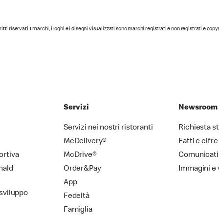
diritti riservati. I marchi, i loghi e i disegni visualizzati sono marchi registrati e non registrati e cop
Servizi
Newsroom
Servizi nei nostri ristoranti
Richiesta 
McDelivery®
Fatti e cifre
ortiva
McDrive®
Comunicati
nald
Order&Pay
Immagini e 
App
 sviluppo
Fedeltà
Famiglia