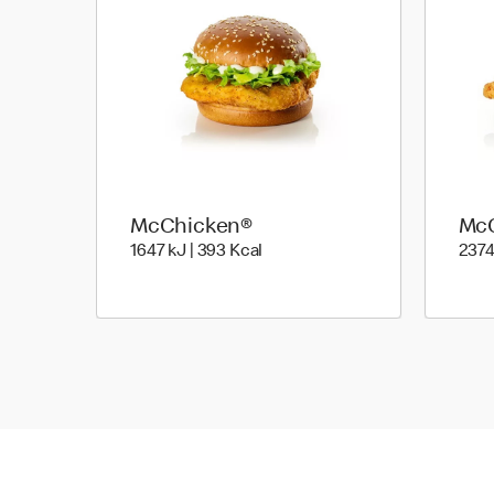
McChicken®
McC
1647 kiloJoule | 393 kilo calori
1647 kJ | 393 Kcal
2374