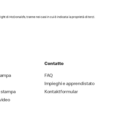
yright di McDonald's, tranne nei casi in cui è indicata la proprietà di terzi.
Contatto
stampa
FAQ
Impieghi e apprendistato
 stampa
Kontaktformular
video