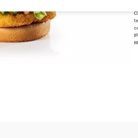
P
C
t
c
I
M