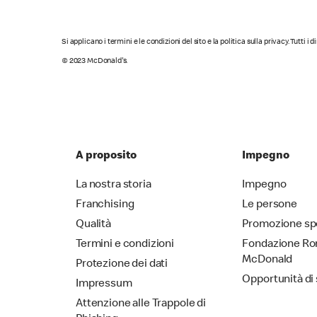
Si applicano i termini e le condizioni del sito e la politica sulla privacy. Tutti i 
© 2023 McDonald's.
A proposito
Impegno
La nostra storia
Impegno
Franchising
Le persone
Qualità
Promozione sp
Termini e condizioni
Fondazione Ro
McDonald
Protezione dei dati
Opportunità di
Impressum
Attenzione alle Trappole di