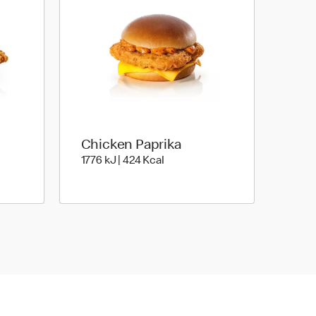
Chicken Paprika
1776 kiloJoule | 424 kilo calorie
1776 kJ | 424 Kcal
Joule | 627 kilo calories