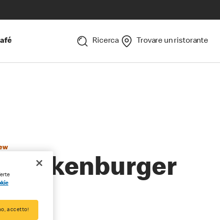
afé
Ricerca
Trovare un ristorante
ew
Chickenburger
ferte
okie
o, accetto!