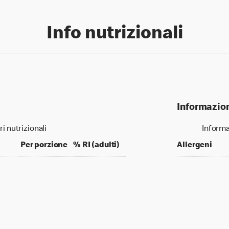
Info nutrizionali
Informazion
ri nutrizionali
Informa
per 100 grams
per portion
% daily value for an adult
Per porzione
% RI (adulti)
Allergeni