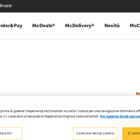
inare
rder&Pay
McDeals®
McDelivery®
Novità
McC
N
prima di godersi l'esperienza McDonald's! Accetta i cookie per una navigazione ottimale e of
e. Ci vuole solo un secondo e l'esperienza migliora notevolmente!
Per saperne di più sui co
tazioni
Continuo senza cookie
Ci siam