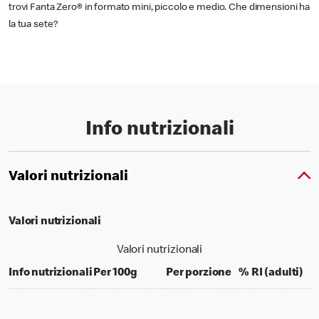
trovi Fanta Zero® in formato mini, piccolo e medio. Che dimensioni ha
la tua sete?
Info nutrizionali
Valori nutrizionali
Valori nutrizionali
Valori nutrizionali
per 100 grams
per portion
% d
Info nutrizionali
Per 100g
Per porzione
% RI (adulti)