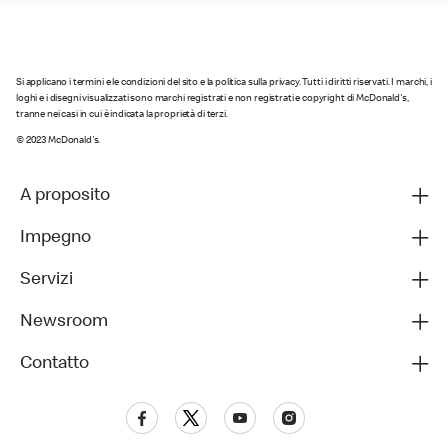
Si applicano i termini e le condizioni del sito e la politica sulla privacy. Tutti i diritti riservati. I marchi, i
loghi e i disegni visualizzati sono marchi registrati e non registrati e copyright di McDonald's,
tranne nei casi in cui è indicata la proprietà di terzi.
© 2023 McDonald's.
A proposito
Impegno
Servizi
Newsroom
Contatto