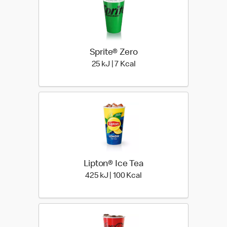
Sprite® Zero
25 kiloJoule | 7 kilo calorie
25 kJ | 7 Kcal
Lipton® Ice Tea
425 kiloJoule | 100 kilo c
425 kJ | 100 Kcal