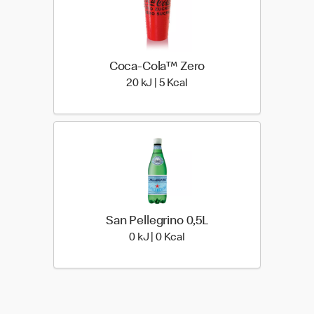
Coca-Cola™ Zero
20 kiloJoule | 5 kilo calori
20 kJ | 5 Kcal
San Pellegrino 0,5L
0 kiloJoule | 0 kilo calories
0 kJ | 0 Kcal