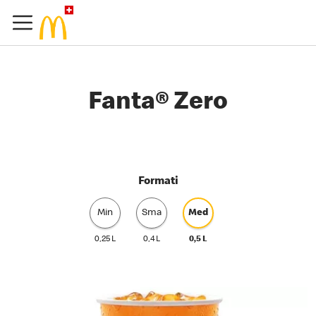
Fanta® Zero
Formati
Min
Sma
Med
0,25 L
0,4 L
0,5 L