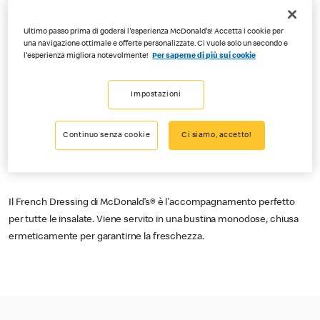
Ultimo passo prima di godersi l'esperienza McDonald's! Accetta i cookie per
una navigazione ottimale e offerte personalizzate. Ci vuole solo un secondo e
l'esperienza migliora notevolmente!
Per saperne di più sui cookie
Impostazioni
Continuo senza cookie
Ci siamo, accetto!
Il French Dressing di McDonald’s® è l'accompagnamento perfetto
per tutte le insalate. Viene servito in una bustina monodose, chiusa
ermeticamente per garantirne la freschezza.