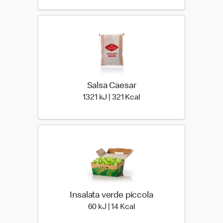
Salsa Caesar
1321 kiloJoule | 321 kilo 
1321 kJ | 321 Kcal
Insalata verde piccola
60 kiloJoule | 14 kilo calor
60 kJ | 14 Kcal