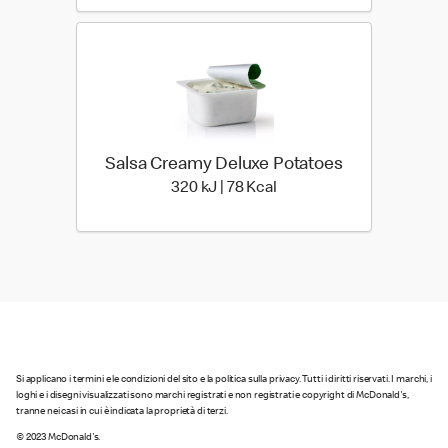
Salsa Creamy Deluxe Potatoes
320 kiloJoule | 78 kilo ca
320 kJ | 78 Kcal
Si applicano i termini e le condizioni del sito e la politica sulla privacy. Tutti i diritti riservati. I marchi, i
loghi e i disegni visualizzati sono marchi registrati e non registrati e copyright di McDonald's,
tranne nei casi in cui è indicata la proprietà di terzi.
© 2023 McDonald's.