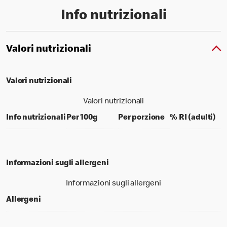
Info nutrizionali
Valori nutrizionali
Valori nutrizionali
Valori nutrizionali
per 100 grams
per portion
% d
Info nutrizionali
Per 100g
Per porzione
% RI (adulti)
Informazioni sugli allergeni
Informazioni sugli allergeni
Allergeni