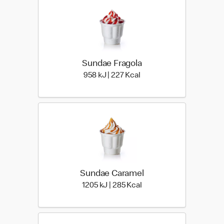
Sundae Fragola
958 kiloJoule | 227 kilo c
958 kJ | 227 Kcal
Sundae Caramel
1205 kiloJoule | 285 kilo
1205 kJ | 285 Kcal