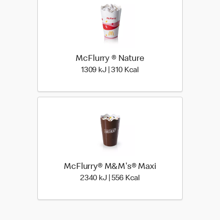
McFlurry ® Nature
1309 kiloJoule | 310 kilo
1309 kJ | 310 Kcal
McFlurry® M&M's® Maxi
2340 kiloJoule | 556 kilo
2340 kJ | 556 Kcal