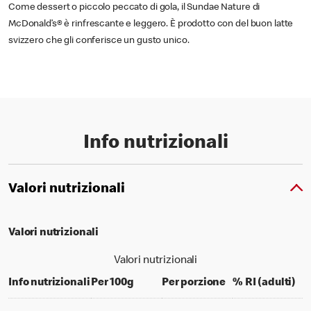
Come dessert o piccolo peccato di gola, il Sundae Nature di
McDonald’s® è rinfrescante e leggero. È prodotto con del buon latte
svizzero che gli conferisce un gusto unico.
Info nutrizionali
Valori nutrizionali
Valori nutrizionali
Valori nutrizionali
per 100 grams
per portion
% d
Info nutrizionali
Per 100g
Per porzione
% RI (adulti)