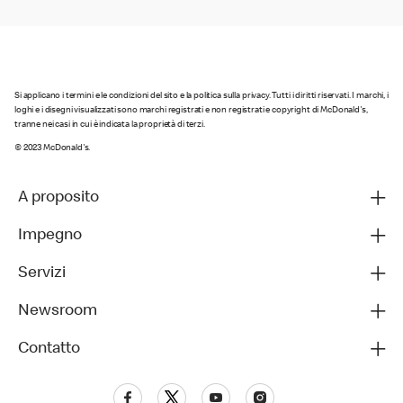
Si applicano i termini e le condizioni del sito e la politica sulla privacy. Tutti i diritti riservati. I marchi, i
loghi e i disegni visualizzati sono marchi registrati e non registrati e copyright di McDonald's,
tranne nei casi in cui è indicata la proprietà di terzi.
© 2023 McDonald's.
A proposito
Impegno
Servizi
Newsroom
Contatto