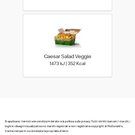
Caesar Salad Veggie
1473 kiloJoule | 352 kilo
1473 kJ | 352 Kcal
Si applicano i termini e le condizioni del sito e la politica sulla privacy. Tutti i diritti riservati. I marchi, i
loghi e i disegni visualizzati sono marchi registrati e non registrati e copyright di McDonald's,
tranne nei casi in cui è indicata la proprietà di terzi.