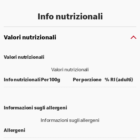
Info nutrizionali
Valori nutrizionali
Valori nutrizionali
Valori nutrizionali
per 100 grams
per portion
% d
Info nutrizionali
Per 100g
Per porzione
% RI (adulti)
Informazioni sugli allergeni
Informazioni sugli allergeni
Allergeni