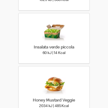
1629 kJ | 388 Kcal
Insalata verde piccola
60 kiloJoule | 14 kilo calor
60 kJ | 14 Kcal
Honey Mustard Veggie
2034 kiloJoule | 485 kil
2034 kJ | 485 Kcal