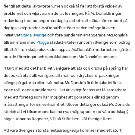
fler till att delta i aktiviteten, men också få fler att förstå vidden av
problemet och vilja vara en del av lösningen. På McDonald’s ingår
redan idag i restaurangernas dagliga arbete att städa närområdet på
dagliga skräprundor. McDonald’s stöder sedan många år även
initiativet
Städa Sverige
och före pandemin arrangerade McDonald’s
tillsammans med
Plogga
städaktiviteter runt om i Sverige som bidrog
till att 5,4 ton skräp plockades upp av McDonald’s medarbetare, gäster
och de föreningar och sportklubbar som McDonald’s sponsrar.
“I takt med att det har blivit vanligare att äta och dricka på språng har
det också blivit allt vanligare att mat- och dryckesförpackningar
slängs på gatorna eller i vår natur. McDonald’s är ödmjuka inför sin
egen roll i denna problematik. Det är viktigt för oss att få samarbeta
med ett företag som har möjlighet att göra stor skillnad genom
målsättningar för sin verksamhet. Utöver detta gör också McDonald’s
storlek att vi tillsammans kan nå nya målgrupper med våra budskap”,
säger Johanna Ragnartz, VD på Stiftelsen Håll Sverige Rent.
Att vara Sveriges största restaurangkedja kommer med ett stort