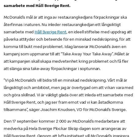
samarbete med Håll Sverige Rent.
McDonald’s mål är att inga av restaurangkedjans förpackningar ska
återfinnas i naturen. Nu inleder restaurangkedjan ett långsiktigt
samarbete med
Håll Sverige Rent
, en ideell stiftelse med uppdrag att
påverka attityder och beteende för en minskad nedskräpning, för att
komma till bukt med problemet. Idag lanserar McDonald’s även en
kampanj som uppmanar till att “Take Away Your Take Away”. Målet är
att kampanjen skall skapa medvetenhet kring problemet och få fler
att slänga sina take-away förpackningar i soptunnan.
”Vi på McDonald’s vill bidra till en minskad nedskräpning. Vårt mål är
långsiktigt och ambitiöst, men jag är övertygad om att vi kan vara med
och göra skillnad. Vi är väldigt glada över att inleda ett samarbete med
Håll Sverige Rent, och jag ser fram emot vad vi kan åstadkomma
tillsammans”, säger Joachim Knudsen, VD för McDonald’s Sverige.
Den 17 september kommer 2 000 av McDonald’s medarbetare att
medverka på Hela Sverige Plockar Skräp dagen som arrangeras av
Håll Sverige Rent. Genom att lyfta initiativet vill McDonald’s inspirera