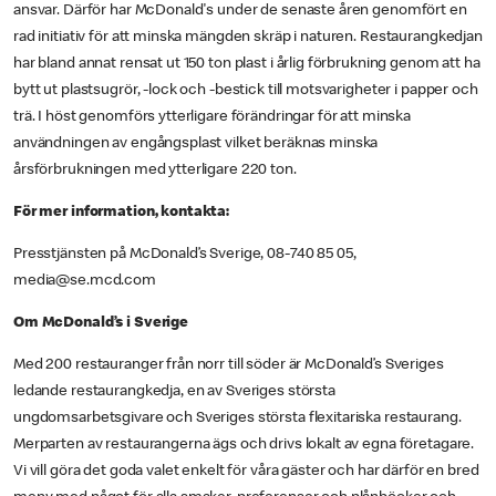
ansvar. Därför har McDonald's under de senaste åren genomfört en
rad initiativ för att minska mängden skräp i naturen. Restaurangkedjan
har bland annat rensat ut 150 ton plast i årlig förbrukning genom att ha
bytt ut plastsugrör, -lock och -bestick till motsvarigheter i papper och
trä. I höst genomförs ytterligare förändringar för att minska
användningen av engångsplast vilket beräknas minska
årsförbrukningen med ytterligare 220 ton.
För mer information, kontakta:
Presstjänsten på McDonald’s Sverige, 08-740 85 05,
media@se.mcd.com
Om McDonald’s i Sverige
Med 200 restauranger från norr till söder är McDonald’s Sveriges
ledande restaurangkedja, en av Sveriges största
ungdomsarbetsgivare och Sveriges största flexitariska restaurang.
Merparten av restaurangerna ägs och drivs lokalt av egna företagare.
Vi vill göra det goda valet enkelt för våra gäster och har därför en bred