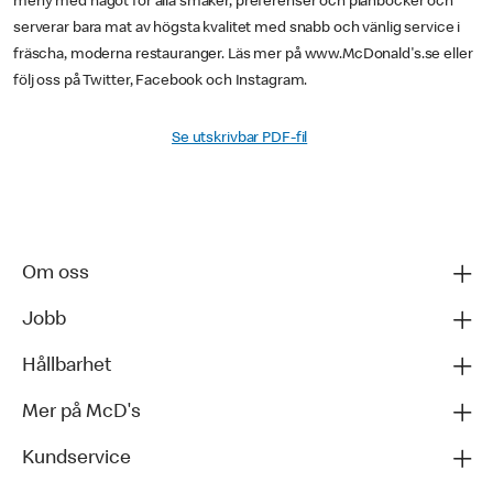
meny med något för alla smaker, preferenser och plånböcker och
serverar bara mat av högsta kvalitet med snabb och vänlig service i
fräscha, moderna restauranger. Läs mer på www.McDonald's.se eller
följ oss på Twitter, Facebook och Instagram.
Se utskrivbar PDF-fil
Om oss
Jobb
Hållbarhet
Mer på McD's
Kundservice