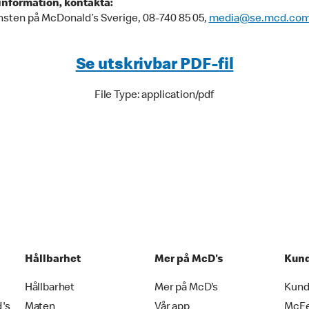
information, kontakta:
nsten på McDonald’s Sverige, 08-740 85 05,
media@se.mcd.co
Se utskrivbar PDF-fil
File Type: application/pdf
Hållbarhet
Mer på McD's
Kund
Hållbarhet
Mer på McD's
Kund
d's
Maten
Vår app
McF