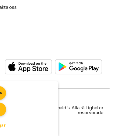
akta oss
es
©2025 McDonald's. Alla rättigheter
reserverade
gar