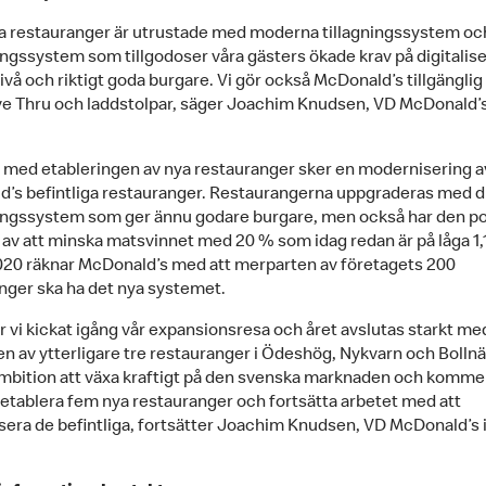
ya restauranger är utrustade med moderna tillagningssystem och
ingssystem som tillgodoser våra gästers ökade krav på digitalise
vå och riktigt goda burgare. Vi gör också McDonald’s tillgänglig f
e Thru och laddstolpar, säger Joachim Knudsen, VD McDonald’s
lt med etableringen av nya restauranger sker en modernisering a
’s befintliga restauranger. Restaurangerna uppgraderas med di
ingssystem som ger ännu godare burgare, men också har den po
 av att minska matsvinnet med 20 % som idag redan är på låga 1,
20 räknar McDonald’s med att merparten av företagets 200
nger ska ha det nya systemet.
ar vi kickat igång vår expansionsresa och året avslutas starkt me
n av ytterligare tre restauranger i Ödeshög, Nykvarn och Bollnäs
mbition att växa kraftigt på den svenska marknaden och komme
 etablera fem nya restauranger och fortsätta arbetet med att
era de befintliga, fortsätter Joachim Knudsen, VD McDonald’s i