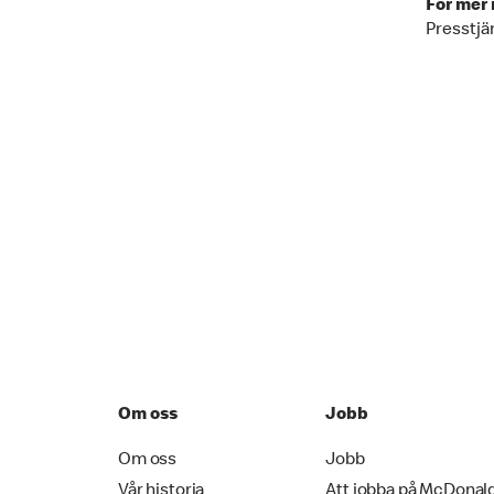
För mer 
Presstjä
Om oss
Jobb
Om oss
Jobb
Vår historia
Att jobba på McDonal