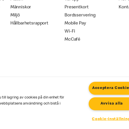
e
Människor
Presentkort
Kont
Miljö
Bordsservering
Hållbarhetsrapport
Mobile Pay
Wi-Fi
McCafé
Acceptera Cooki
ill lagring av cookies på din enhet för
okies
Användarvillkor
webbplatsens användning och bistå i
Avvisa alla
Cookie-inställnin