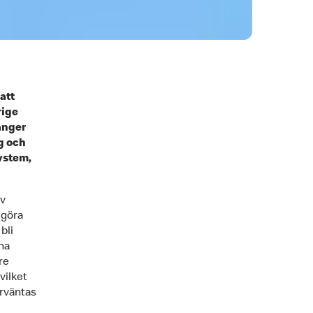
att
rige
anger
g och
ystem,
av
 göra
bli
na
re
vilket
örväntas