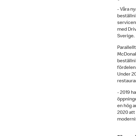
- Våra n
beställn
serviceni
med Driv
Sverige.
Parallel
McDonald
beställn
fördelen
Under 20
restaura
- 2019 h
öppninge
en hög a
2020 att
modernis