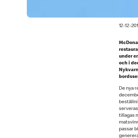
12-12-20
McDonald
restaura
under en
och i de
Nykvarn
bordsser
De nya r
december
beställni
serveras
tillagas
matsvinn
passar b
generera 