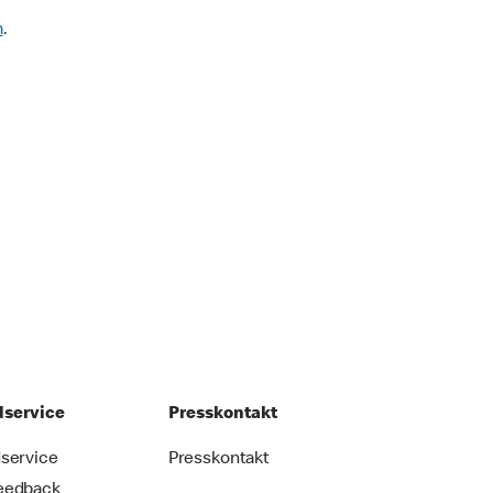
m
.
service
Presskontakt
service
Presskontakt
eedback