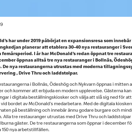
19
’s har under 2019 påbörjat en expansionsresa som innebär 
ngkedjan planerar att etablera 30-40 nya restauranger i Sve
 femårsperiod. I år har McDonald’s redan öppnat tre restaur
cember öppnas alltså tre nya restauranger i Bollnäs, Ödeshö
. De nya restaurangerna utrustas med moderna tillagningss
vering , Drive Thru och laddstolpar.
estaurangerna i Bollnäs, Ödeshög och Nykvarn öppnas i mitten 
 och kommer att erbjuda en modern upplevelse. Gästerna kan
ngar i digitala beställningskiosker och välja att slå sig ned för att 
 vid bordet av McDonald’s medarbetare. Med de digitala kiosker
 maten på beställning och innebär ännu godare burgare och mind
. Alla tre restauranger utrustas med Drive Thru och laddstolpar 
ilburna gäster. De tre restaurangerna som öppnar i december f
150 nya arbetstillfällen.