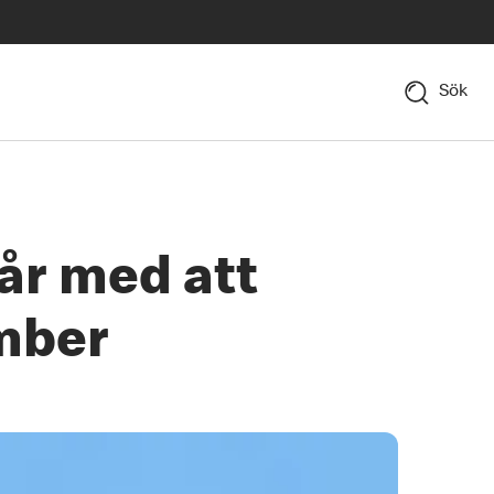
Sök
år med att
ember