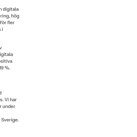
 digitala
ring, hög
ör fler
 i
v
gitala
sitiva
19 %.
d
. Vi har
r under
 Sverige.