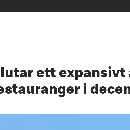
utar ett expansivt 
restauranger i dec