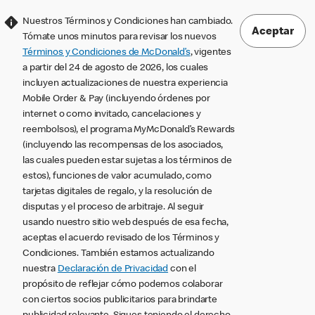
Nuestros Términos y Condiciones han cambiado.
Aceptar
Tómate unos minutos para revisar los nuevos
Términos y Condiciones de McDonald’s
, vigentes
a partir del 24 de agosto de 2026, los cuales
incluyen actualizaciones de nuestra experiencia
Mobile Order & Pay (incluyendo órdenes por
internet o como invitado, cancelaciones y
reembolsos), el programa MyMcDonald’s Rewards
(incluyendo las recompensas de los asociados,
las cuales pueden estar sujetas a los términos de
estos), funciones de valor acumulado, como
tarjetas digitales de regalo, y la resolución de
disputas y el proceso de arbitraje. Al seguir
usando nuestro sitio web después de esa fecha,
aceptas el acuerdo revisado de los Términos y
Condiciones. También estamos actualizando
nuestra
Declaración de Privacidad
con el
propósito de reflejar cómo podemos colaborar
con ciertos socios publicitarios para brindarte