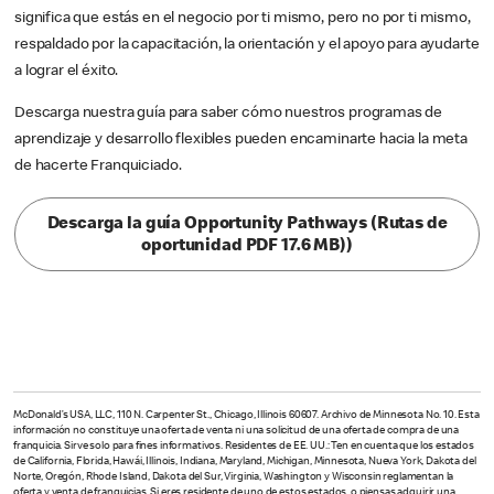
significa que estás en el negocio por ti mismo, pero no por ti mismo,
respaldado por la capacitación, la orientación y el apoyo para ayudarte
a lograr el éxito.
Descarga nuestra guía para saber cómo nuestros programas de
aprendizaje y desarrollo flexibles pueden encaminarte hacia la meta
de hacerte Franquiciado.
Descarga la guía Opportunity Pathways (Rutas de
oportunidad PDF 17.6 MB))
McDonald’s USA, LLC, 110 N. Carpenter St., Chicago, Illinois 60607. Archivo de Minnesota No. 10. Esta
información no constituye una oferta de venta ni una solicitud de una oferta de compra de una
franquicia. Sirve solo para fines informativos. Residentes de EE. UU.: Ten en cuenta que los estados
de California, Florida, Hawái, Illinois, Indiana, Maryland, Michigan, Minnesota, Nueva York, Dakota del
Norte, Oregón, Rhode Island, Dakota del Sur, Virginia, Washington y Wisconsin reglamentan la
oferta y venta de franquicias. Si eres residente de uno de estos estados, o piensas adquirir una