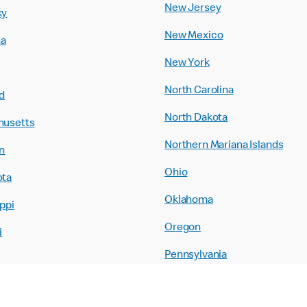
New Jersey
ky
New Mexico
na
New York
North Carolina
d
North Dakota
husetts
Northern Mariana Islands
n
Ohio
ota
Oklahoma
ppi
Oregon
i
Pennsylvania