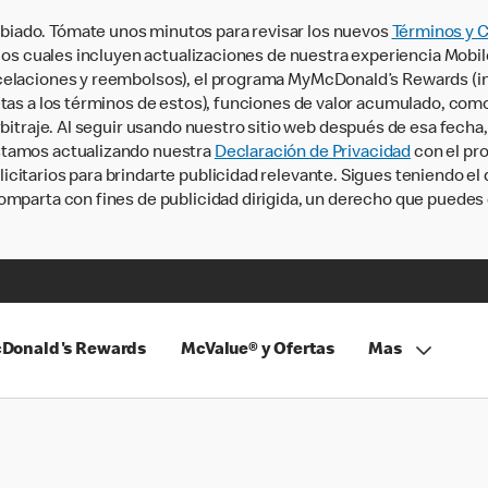
iado. Tómate unos minutos para revisar los nuevos
Términos y 
, los cuales incluyen actualizaciones de nuestra experiencia Mobi
ncelaciones y reembolsos), el programa MyMcDonald’s Rewards (
tas a los términos de estos), funciones de valor acumulado, como 
rbitraje. Al seguir usando nuestro sitio web después de esa fecha
stamos actualizando nuestra
Declaración de Privacidad
con el pro
citarios para brindarte publicidad relevante. Sigues teniendo el
omparta con fines de publicidad dirigida, un derecho que puedes 
Donald's Rewards
McValue® y Ofertas
Mas