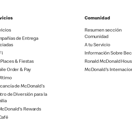
vicios
Comunidad
vicios
Resumen sección
Comunidad
pañias de Entrega
ciadas
A tu Servicio
Fi
Información Sobre Bec
yPlaces & Fiestas
Ronald McDonald Hou
ile Order & Pay
McDonald's Internacio
Último
cancía de McDonald’s
tro de Diversión para la
ilia
cDonald's Rewards
Café