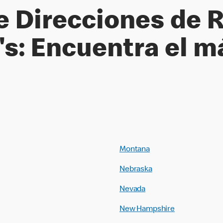
de Direcciones de 
s: Encuentra el m
Montana
Nebraska
Nevada
New Hampshire