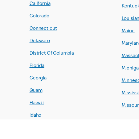
California
Kentuc
Colorado
Louisia
Connecticut
Maine
Delaware
Marylan
District Of Columbia
Massac
Florida
Michiga
Georgia
Minnes
Guam
Mississi
Hawaii
Missour
Idaho