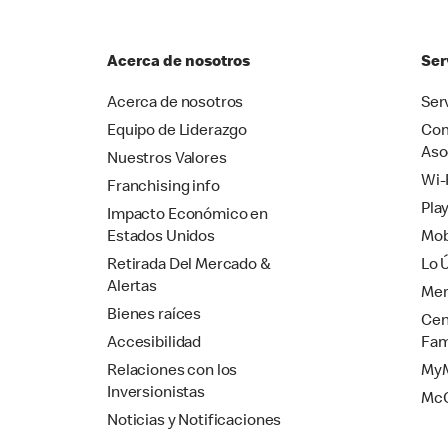
Acerca de nosotros
Ser
Acerca de nosotros
Ser
Equipo de Liderazgo
Com
Aso
Nuestros Valores
Wi-
Franchising info
Pla
Impacto Económico en
Estados Unidos
Mob
Retirada Del Mercado &
Lo 
Alertas
Mer
Bienes raíces
Cen
Accesibilidad
Fam
Relaciones con los
MyM
Inversionistas
Mc
Noticias y Notificaciones