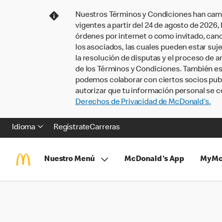
Nuestros Términos y Condiciones han camb
vigentes a partir del 24 de agosto de 2026
órdenes por internet o como invitado, ca
los asociados, las cuales pueden estar suje
la resolución de disputas y el proceso de a
de los Términos y Condiciones. También e
podemos colaborar con ciertos socios publi
autorizar que tu información personal se c
Derechos de Privacidad de McDonald’s.
Idioma
Regístrate
Carreras
Nuestro Menú
McDonald's App
MyMc