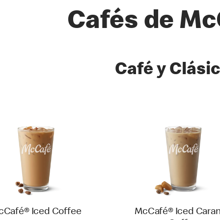
Cafés de Mc
as
Café y Clási
cCafé® Iced Coffee
McCafé® Iced Cara