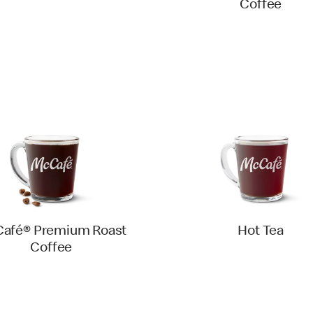
Coffee
afé® Premium Roast
Hot Tea
Coffee