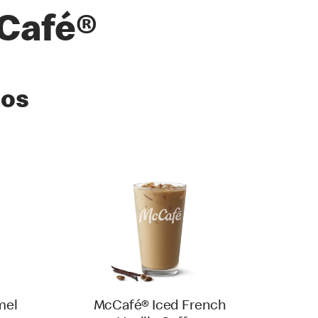
Café®
cos
mel
McCafé® Iced French