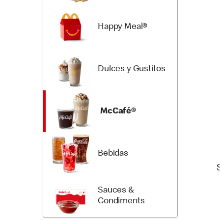
Happy Meal®
Dulces y Gustitos
McCafé®
Bebidas
Sauces &
Condiments