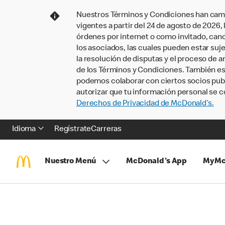
Nuestros Términos y Condiciones han camb
vigentes a partir del 24 de agosto de 2026
órdenes por internet o como invitado, ca
los asociados, las cuales pueden estar suje
la resolución de disputas y el proceso de a
de los Términos y Condiciones. También e
podemos colaborar con ciertos socios publi
autorizar que tu información personal se c
Derechos de Privacidad de McDonald’s.
Idioma
Regístrate
Carreras
Nuestro Menú
McDonald's App
MyMc
Saltar
Volver