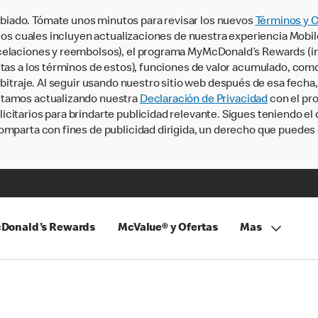
iado. Tómate unos minutos para revisar los nuevos
Términos y 
, los cuales incluyen actualizaciones de nuestra experiencia Mobi
ncelaciones y reembolsos), el programa MyMcDonald’s Rewards (
tas a los términos de estos), funciones de valor acumulado, como 
rbitraje. Al seguir usando nuestro sitio web después de esa fecha
stamos actualizando nuestra
Declaración de Privacidad
con el pro
citarios para brindarte publicidad relevante. Sigues teniendo el
omparta con fines de publicidad dirigida, un derecho que puedes 
Donald's Rewards
McValue® y Ofertas
Mas