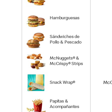
Hamburguesas
Sándwiches de
Pollo & Pescado
McNuggets® &
McCrispy® Strips
Snack Wrap®
McC
Papitas &
Acompañantes