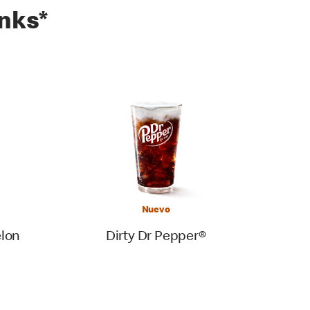
inks*
Nuevo
lon
Dirty Dr Pepper®