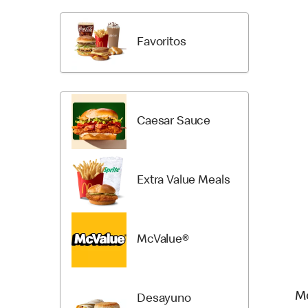
a
a
los
las
Productos
categorí
Favoritos
del
del
Menú
menú
Caesar Sauce
Extra Value Meals
McValue®
M
Desayuno