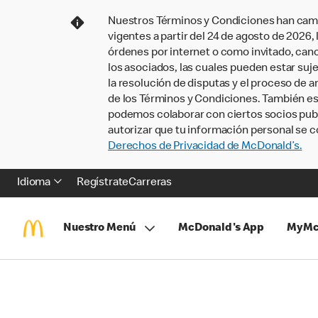
Nuestros Términos y Condiciones han camb
vigentes a partir del 24 de agosto de 2026
órdenes por internet o como invitado, ca
los asociados, las cuales pueden estar suje
la resolución de disputas y el proceso de a
de los Términos y Condiciones. También e
podemos colaborar con ciertos socios publi
autorizar que tu información personal se c
Derechos de Privacidad de McDonald’s.
Idioma
Regístrate
Carreras
Nuestro Menú
McDonald's App
MyMc