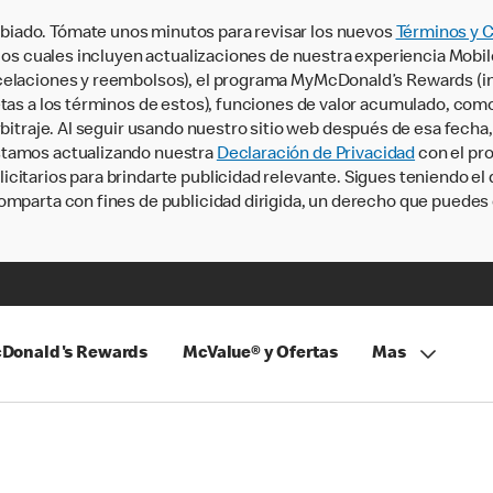
iado. Tómate unos minutos para revisar los nuevos
Términos y 
, los cuales incluyen actualizaciones de nuestra experiencia Mobi
ncelaciones y reembolsos), el programa MyMcDonald’s Rewards (
tas a los términos de estos), funciones de valor acumulado, como 
rbitraje. Al seguir usando nuestro sitio web después de esa fecha
stamos actualizando nuestra
Declaración de Privacidad
con el pro
citarios para brindarte publicidad relevante. Sigues teniendo el
omparta con fines de publicidad dirigida, un derecho que puedes 
Donald's Rewards
McValue® y Ofertas
Mas