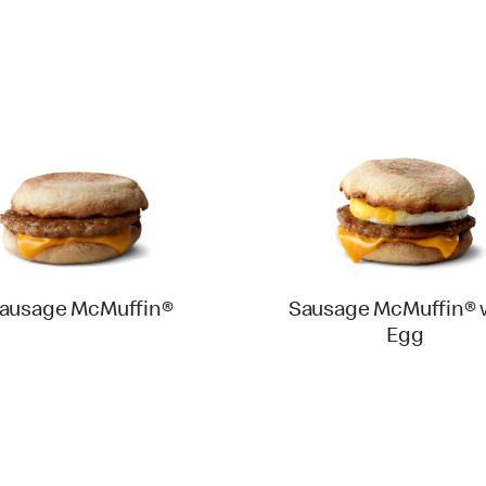
ausage McMuffin®
Sausage McMuffin® 
Egg