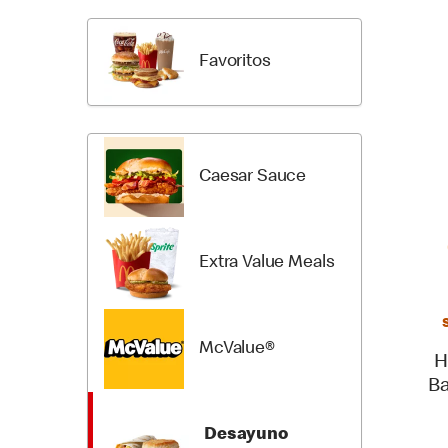
a
los
Productos
Favoritos
del
Menú
Caesar Sauce
Extra Value Meals
McValue®
H
Ba
Desayuno