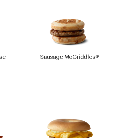
se
Sausage McGriddles®