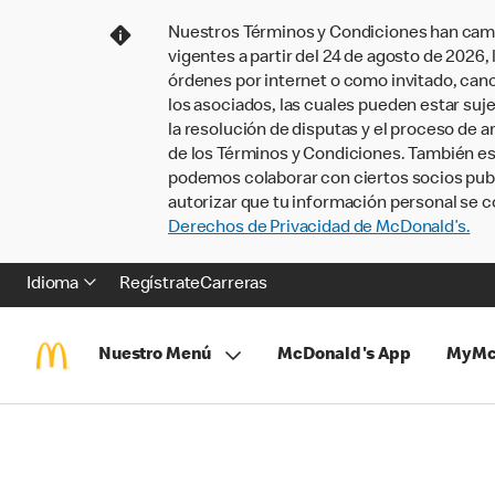
Nuestros Términos y Condiciones han camb
vigentes a partir del 24 de agosto de 2026
órdenes por internet o como invitado, ca
los asociados, las cuales pueden estar suje
la resolución de disputas y el proceso de a
de los Términos y Condiciones. También e
podemos colaborar con ciertos socios publi
autorizar que tu información personal se c
Derechos de Privacidad de McDonald’s.
Idioma
Regístrate
Carreras
Nuestro Menú
McDonald's App
MyMc
Saltar