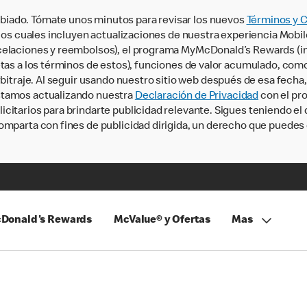
iado. Tómate unos minutos para revisar los nuevos
Términos y 
, los cuales incluyen actualizaciones de nuestra experiencia Mobi
ncelaciones y reembolsos), el programa MyMcDonald’s Rewards (
tas a los términos de estos), funciones de valor acumulado, como 
rbitraje. Al seguir usando nuestro sitio web después de esa fecha
stamos actualizando nuestra
Declaración de Privacidad
con el pro
citarios para brindarte publicidad relevante. Sigues teniendo el
omparta con fines de publicidad dirigida, un derecho que puedes 
Donald's Rewards
McValue® y Ofertas
Mas