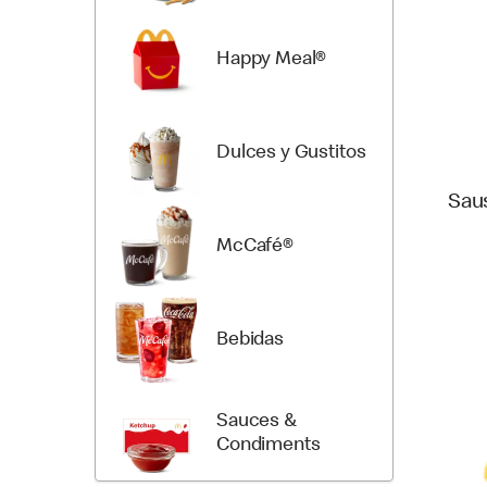
Happy Meal®
Dulces y Gustitos
Sau
McCafé®
Bebidas
Sauces &
Condiments