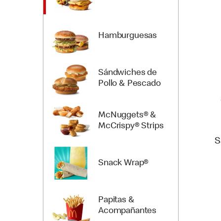
Hamburguesas
Sándwiches de
Pollo & Pescado
McNuggets® &
McCrispy® Strips
S
Snack Wrap®
Papitas &
Acompañantes