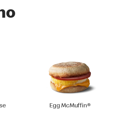
no
se
Egg McMuffin®