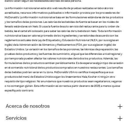
diarios varían según las necesidades calóricas de cada persona.
La información nutricional en este sitio web resulta de pruebas realizadas en laboratorios
acreditados, recursos informativos publicados o información provista por los proveedores de
McDonald’s. La información nutricional se basa en las formulaciones estándares de los productos
y los tamaños de las porciones. Las calorías de las bebidas de fuente se basan en los niveles de
llenado estándares sin hielo. Si usas la fuente de auto servicio del restaurante para tu orden de
bebida, lee el cartel ahí colocado para saber las calorías de tu bebida sin hielo. Toda la información
nutricional se basa en valores promedio de los ingredientes y se redondea de acuerdo con los
reglamentos actuales de la Ley de Etiquetado y Educación Nutricional (NLEA, por sus siglas en
inglés) de la Administración de Alimentos y Medicamentos (FDA, por sus siglas en inglés) de
Estados Unidos. La variación en los tamaños de las porciones, las técnicas de preparación, las
pruebas de los productos y las fuentes de suministro, al igual que las diferencias a nivel regional y
por temporada pueden afectar los valores nutricionales de todos los productos. Además, las
formulaciones de los productos cambian periódicamente. Es de esperarse algún tipo de variación
en el contenido nutricional de los productos comprados en nuestros restaurantes. Los tamaños
de las bebidas podrían variar en tu zona. McDonald’s USA no certifica ni especifica que sus
productos del menú de Estados Unidos sigan los lineamientos Hala, Kosher ni ningún otro
requisito de tipo religioso. No anunciamos que nuestros productos sean vegetarianos, veganos
o no contengan gluten. Esta información es correcta a partir de enero de 2025, a menos que se
especifique lo contrario.
Acerca de nosotros
Servicios