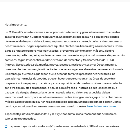
Nota Importante:
En McDonald’s, nos dedicamos a servir productos de calidad y gran sabor a nuestros clientes
cada vez que visitan nuestros restaurantes. Entendemos que cada uno de nuestros clientes
tiene necesidades y consideraciones propias cuando se trata de elegir un lugar donde comer o
beber fuera de su hogar, especialmente aquellos clientes que tienen alergias alimentarias. Como
parte de nuestro compromiso con ustedes, proveemos la información más actual sobre
nuestros ingredientes; esta proviene de nuestros proveedores y abarca los nueve alérgenos más
comunes, según los identifica la Administración de Alimentos y Medicamentos de EE. UU.
(huevos, lácteos, trigo, soja, maníes, nueves, pescado, mariscos y sesame). De esta manera,
nuestros clientes con alergias alimentarias pueden escoger sus alimentos de manera informada.
Sin embargo, queremos que sepan que, a pesar de tomar las precauciones necesarias, las
operaciones normales de la cocina pueden hacer que se compartan las áreas de cocción y
preparación, los equipos y utensilios, y existe la posibilidad de que tu comida entre en contacto
con otros productos alimenticios, e incluso con alérgenos. Instamos a que los clientes que
padecen de alergias alimentarias o tienen necesidades nutricionales especiales visiten
www.mcdonalds.com para ver allí la información sobre los ingredientes y que consulten con su
médico las preguntas que surjan relacionadas con su dieta. Si tienes preguntas sobre nuestra
comida, comunícate directamente con nosotros usando nuestro
formulario contáctanos
.
El porcentaje de valores diarios (VD) y RDIs y el consumo diario recomendado se basan en
valores no redondeados.
**
Los porcentajes de valores diarios (VD) se basan en una dieta de 2,000 calorías. Los valores