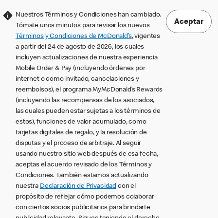
Nuestros Términos y Condiciones han cambiado.
Aceptar
Tómate unos minutos para revisar los nuevos
Términos y Condiciones de McDonald’s
, vigentes
a partir del 24 de agosto de 2026, los cuales
incluyen actualizaciones de nuestra experiencia
Mobile Order & Pay (incluyendo órdenes por
internet o como invitado, cancelaciones y
reembolsos), el programa MyMcDonald’s Rewards
(incluyendo las recompensas de los asociados,
las cuales pueden estar sujetas a los términos de
estos), funciones de valor acumulado, como
tarjetas digitales de regalo, y la resolución de
disputas y el proceso de arbitraje. Al seguir
usando nuestro sitio web después de esa fecha,
aceptas el acuerdo revisado de los Términos y
Condiciones. También estamos actualizando
nuestra
Declaración de Privacidad
con el
propósito de reflejar cómo podemos colaborar
con ciertos socios publicitarios para brindarte