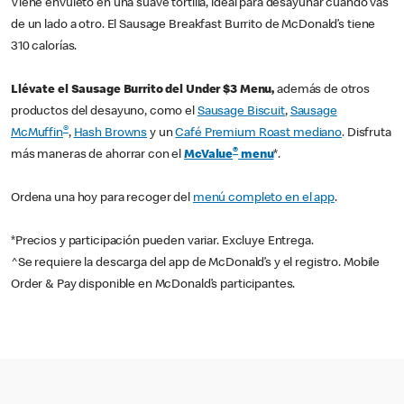
Viene envuleto en una suave tortilla, ideal para desayunar cuando vas
de un lado a otro. El Sausage Breakfast Burrito de McDonald’s tiene
310 calorías.
Llévate el Sausage Burrito del Under $3 Menu,
además de otros
productos del desayuno, como el
Sausage Biscuit
,
Sausage
®
McMuffin
,
Hash Browns
y un
Café Premium Roast mediano
. Disfruta
®
más maneras de ahorrar con el
McValue
menu
*.
Ordena una hoy para recoger del
menú completo en el app
.
*Precios y participación pueden variar. Excluye Entrega.
^Se requiere la descarga del app de McDonald’s y el registro. Mobile
Order & Pay disponible en McDonald’s participantes.