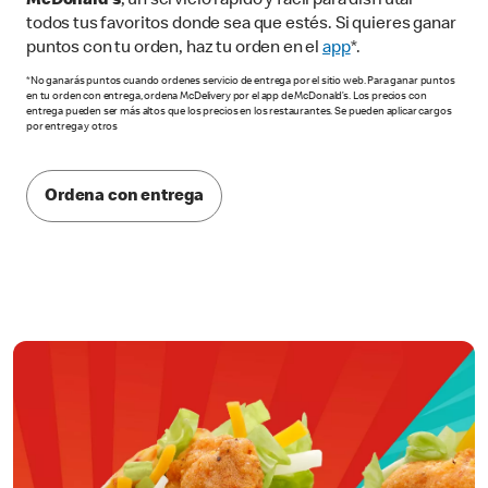
McDonald’s
, un servicio rápido y fácil para disfrutar
todos tus favoritos donde sea que estés. Si quieres ganar
puntos con tu orden, haz tu orden en el
app
*.
*No ganarás puntos cuando ordenes servicio de entrega por el sitio web. Para ganar puntos
en tu orden con entrega, ordena McDelivery por el app de McDonald’s. Los precios con
entrega pueden ser más altos que los precios en los restaurantes. Se pueden aplicar cargos
por entrega y otros
Ordena con entrega