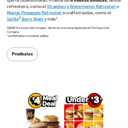
que te obsesionarán. Prueba las
6 nuevas bebidas
, desde
refreshers, como el
Strawberry Watermelon Refresher
o
Mango Pineapple Refresher
a crafted sodas, como el
®
Sprite
Berry Blast
y más*.
©2026 The Coca-Cola Company. “Sprite” es una marca registrada de The Coca-Cola
Company.
*Los Refreshers contienen cafeína.
Pruébalas