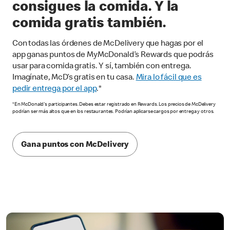
consigues la comida. Y la
comida gratis también.
Con todas las órdenes de McDelivery que hagas por el
app ganas puntos de MyMcDonald’s Rewards que podrás
usar para comida gratis. Y sí, también con entrega.
Imagínate, McD’s gratis en tu casa.
Mira lo fácil que es
pedir entrega por el app
.*
*En McDonald's participantes. Debes estar registrado en Rewards. Los precios de McDelivery
podrían ser más altos que en los restaurantes. Podrían aplicarse cargos por entrega y otros.
Gana puntos con McDelivery