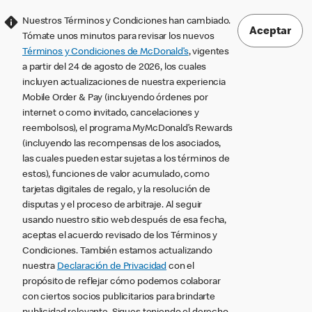
Nuestros Términos y Condiciones han cambiado.
Aceptar
Tómate unos minutos para revisar los nuevos
Términos y Condiciones de McDonald’s
, vigentes
a partir del 24 de agosto de 2026, los cuales
incluyen actualizaciones de nuestra experiencia
Mobile Order & Pay (incluyendo órdenes por
internet o como invitado, cancelaciones y
reembolsos), el programa MyMcDonald’s Rewards
(incluyendo las recompensas de los asociados,
las cuales pueden estar sujetas a los términos de
estos), funciones de valor acumulado, como
tarjetas digitales de regalo, y la resolución de
disputas y el proceso de arbitraje. Al seguir
usando nuestro sitio web después de esa fecha,
aceptas el acuerdo revisado de los Términos y
Condiciones. También estamos actualizando
nuestra
Declaración de Privacidad
con el
propósito de reflejar cómo podemos colaborar
con ciertos socios publicitarios para brindarte