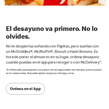
El desayuno va primero. No lo
olvides.
No te despiertas soñando con Papitas, pero sueñas con
un McGriddles®, McMuffin®, Biscuit o Hash Browns. Es
hora de poner el almuerzo en su lugar, ordena desayuno
cuando puedas en el app para recoger o con McDelivery*.
*En McDonald’s participantes. Los precios con entrega pueden ser más altos que los precios
en los restaurantes. Se pueden aplicar cargos por entrega y otros.
Ordena en el App