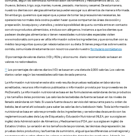
comunes, según los identifica la Administración de Alimentos y Medicamentos de EE. UU.
(huevos, lácteos, trigo, soja, maníes, nueves, pescado, mariscos y sesame). De esta manera,
nuestros clientes con alergias alimentarias pueden escoger sus alimentos de manera informada.
Sin embargo, queremos que sepan que, a pesar de tomar las precauciones necesarias, las
operaciones normales de la cocina pueden hacer que se compartan las áreas de cocción y
preparación, los equipos y utensilios, y existe la posibilidad de que tu comida entre en contacto
con otros productos alimenticios, e incluso con alérgenos. Instamos a que los clientes que
padecen de alergias alimentarias o tienen necesidades nutricionales especiales visiten
www.mcdonalds.com para ver allí la información sobre los ingredientes y que consulten con su
médico las preguntas que surjan relacionadas con su dieta. Si tienes preguntas sobre nuestra
comida, comunícate directamente con nosotros usando nuestro
formulario contáctanos
.
El porcentaje de valores diarios (VD) y RDIs y el consumo diario recomendado se basan en
valores no redondeados.
**
Los porcentajes de valores diarios (VD) se basan en una dieta de 2,000 calorías. Los valores
diarios varían según las necesidades calóricas de cada persona.
La información nutricional en este sitio web resulta de pruebas realizadas en laboratorios
acreditados, recursos informativos publicados o información provista por los proveedores de
McDonald’s. La información nutricional se basa en las formulaciones estándares de los productos
y los tamaños de las porciones. Las calorías de las bebidas de fuente se basan en los niveles de
llenado estándares sin hielo. Si usas la fuente de auto servicio del restaurante para tu orden de
bebida, lee el cartel ahí colocado para saber las calorías de tu bebida sin hielo. Toda la información
nutricional se basa en valores promedio de los ingredientes y se redondea de acuerdo con los
reglamentos actuales de la Ley de Etiquetado y Educación Nutricional (NLEA, por sus siglas en
inglés) de la Administración de Alimentos y Medicamentos (FDA, por sus siglas en inglés) de
Estados Unidos. La variación en los tamaños de las porciones, las técnicas de preparación, las
pruebas de los productos y las fuentes de suministro, al igual que las diferencias a nivel regional y