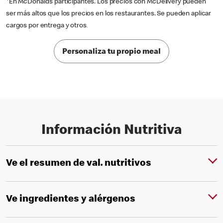
En McDonald’s participantes. Los precios con McDelivery pueden
ser más altos que los precios en los restaurantes. Se pueden aplicar
cargos por entrega y otros
.
Personaliza tu propio meal
Información Nutritiva
Ve el resumen de val. nutritivos
Ve ingredientes y alérgenos