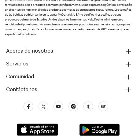
por temporada pueden afectar los valores nutricionales de todos los productos. Además, las
formulaciones de los productos cambian periódicamente. Es de esperarse algún tipo de variación
en el contenido nutricional de los productos comprados en nuestros restaurantes. Los tamaños
de las bebidas podrían variar en tu zona. McDonald’s USA no certifica ni especifica que sus
productos del menú de Estados Unidos sigan los lineamientos Hala, Kosher ni ningún otro
requisito de tipo religioso. No anunciamos que nuestros productos sean vegetarianos, veganos
o no contengan gluten. Esta información es correcta a partir de enero de 2025, a menos que se
especifique lo contrario.
Acerca de nosotros
Servicios
Comunidad
Contáctenos