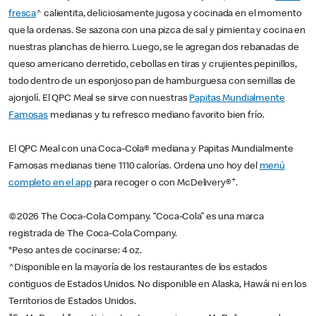
fresca
^ calientita, deliciosamente jugosa y cocinada en el momento
que la ordenas. Se sazona con una pizca de sal y pimienta y cocina en
nuestras planchas de hierro. Luego, se le agregan dos rebanadas de
queso americano derretido, cebollas en tiras y crujientes pepinillos,
todo dentro de un esponjoso pan de hamburguesa con semillas de
ajonjolí. El QPC Meal se sirve con nuestras
Papitas Mundialmente
Famosas
medianas y tu refresco mediano favorito bien frío.
El QPC Meal con una Coca-Cola® mediana y Papitas Mundialmente
Famosas medianas tiene 1110 calorías. Ordena uno hoy del
menú
+
completo en el app
para recoger o con McDelivery®
.
©2026 The Coca-Cola Company. “Coca-Cola” es una marca
registrada de The Coca-Cola Company.
*Peso antes de cocinarse: 4 oz.
^Disponible en la mayoría de los restaurantes de los estados
contiguos de Estados Unidos. No disponible en Alaska, Hawái ni en los
Territorios de Estados Unidos.
+