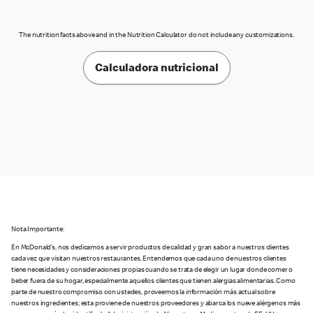
The nutrition facts above and in the Nutrition Calculator do not include any customizations.
Calculadora nutricional
Nota Importante:
En McDonald’s, nos dedicamos a servir productos de calidad y gran sabor a nuestros clientes
cada vez que visitan nuestros restaurantes. Entendemos que cada uno de nuestros clientes
tiene necesidades y consideraciones propias cuando se trata de elegir un lugar donde comer o
beber fuera de su hogar, especialmente aquellos clientes que tienen alergias alimentarias. Como
parte de nuestro compromiso con ustedes, proveemos la información más actual sobre
nuestros ingredientes; esta proviene de nuestros proveedores y abarca los nueve alérgenos más