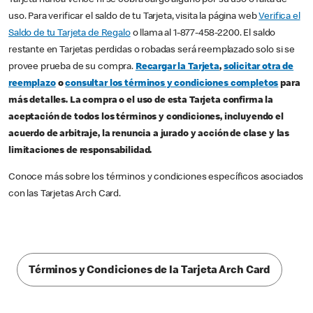
Tarjeta nunca vence ni se cobra cargo alguno por su uso o falta de
uso. Para verificar el saldo de tu Tarjeta, visita la página web
Verifica el
Saldo de tu Tarjeta de Regalo
o llama al 1-877-458-2200. El saldo
restante en Tarjetas perdidas o robadas será reemplazado solo si se
provee prueba de su compra.
Recargar la Tarjeta
,
solicitar otra de
reemplazo
o
consultar los términos y condiciones completos
para
más detalles. La compra o el uso de esta Tarjeta confirma la
aceptación de todos los términos y condiciones, incluyendo el
acuerdo de arbitraje, la renuncia a jurado y acción de clase y las
limitaciones de responsabilidad.
Conoce más sobre los términos y condiciones específicos asociados
con las Tarjetas Arch Card.
Términos y Condiciones de la Tarjeta Arch Card