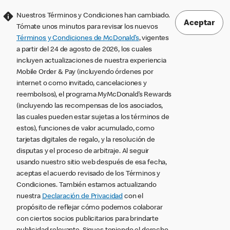
Nuestros Términos y Condiciones han cambiado.
Aceptar
Tómate unos minutos para revisar los nuevos
Términos y Condiciones de McDonald’s
, vigentes
a partir del 24 de agosto de 2026, los cuales
incluyen actualizaciones de nuestra experiencia
Mobile Order & Pay (incluyendo órdenes por
internet o como invitado, cancelaciones y
reembolsos), el programa MyMcDonald’s Rewards
(incluyendo las recompensas de los asociados,
las cuales pueden estar sujetas a los términos de
estos), funciones de valor acumulado, como
tarjetas digitales de regalo, y la resolución de
disputas y el proceso de arbitraje. Al seguir
usando nuestro sitio web después de esa fecha,
aceptas el acuerdo revisado de los Términos y
Condiciones. También estamos actualizando
nuestra
Declaración de Privacidad
con el
propósito de reflejar cómo podemos colaborar
con ciertos socios publicitarios para brindarte