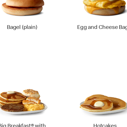
Bagel (plain)
Egg and Cheese Ba
Big Breakfast® with
Hotcakes