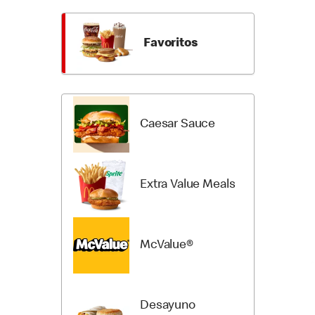
a
a
los
las
Productos
categorí
Favoritos
del
del
Menú
menú
Caesar Sauce
Extra Value Meals
McValue®
Desayuno