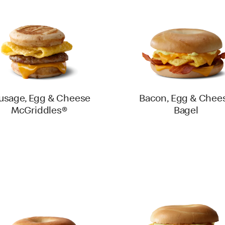
usage, Egg & Cheese
Bacon, Egg & Chee
McGriddles®
Bagel