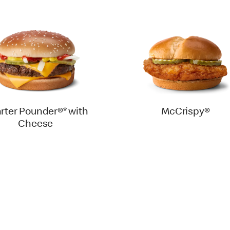
rter Pounder®* with
McCrispy®
Cheese