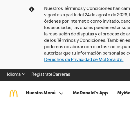
Nuestros Términos y Condiciones han camb
vigentes a partir del 24 de agosto de 2026
órdenes por internet o como invitado, ca
los asociados, las cuales pueden estar suje
la resolución de disputas y el proceso de a
de los Términos y Condiciones. También e
podemos colaborar con ciertos socios publi
autorizar que tu información personal se c
Derechos de Privacidad de McDonald’s.
Idioma
Regístrate
Carreras
Nuestro Menú
McDonald's App
MyMc
Saltar
Volver