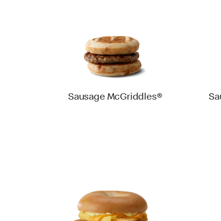
Sausage McGriddles®
Sa