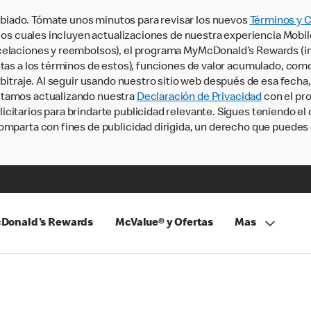
iado. Tómate unos minutos para revisar los nuevos
Términos y 
, los cuales incluyen actualizaciones de nuestra experiencia Mobi
ncelaciones y reembolsos), el programa MyMcDonald’s Rewards (
tas a los términos de estos), funciones de valor acumulado, como 
rbitraje. Al seguir usando nuestro sitio web después de esa fecha
stamos actualizando nuestra
Declaración de Privacidad
con el pro
citarios para brindarte publicidad relevante. Sigues teniendo el
omparta con fines de publicidad dirigida, un derecho que puedes 
Donald's Rewards
McValue® y Ofertas
Mas