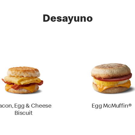
Desayuno
acon, Egg & Cheese
Egg McMuffin®
Biscuit