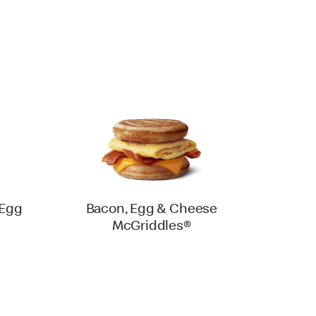
 Egg
Bacon, Egg & Cheese
McGriddles®