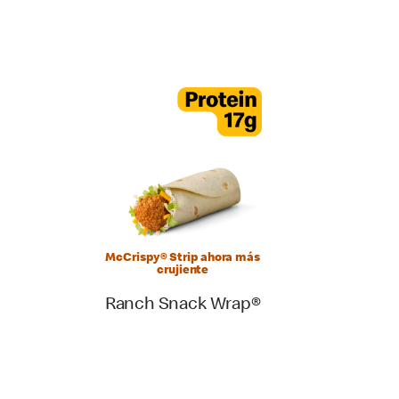
McCrispy® Strip ahora más
crujiente
Ranch Snack Wrap®