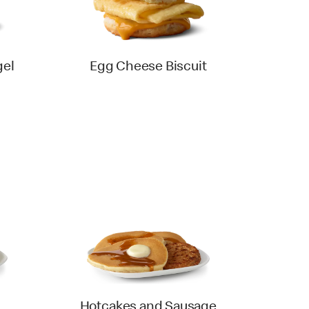
gel
Egg Cheese Biscuit
Hotcakes and Sausage