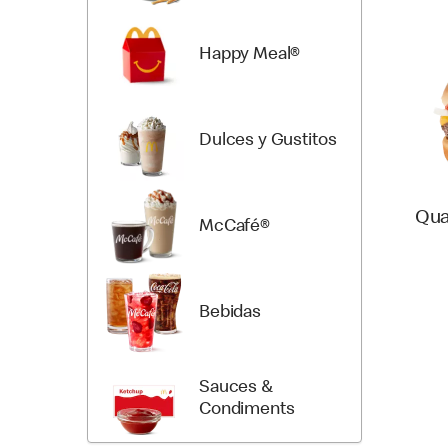
Happy Meal®
Dulces y Gustitos
Qua
McCafé®
Bebidas
Sauces &
Condiments