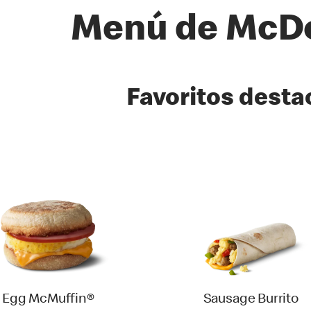
Menú de McDo
as
Favoritos dest
Egg McMuffin®
Sausage Burrito