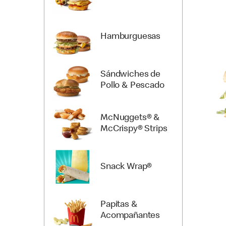
Hamburguesas
Sándwiches de
Pollo & Pescado
McNuggets® &
McCrispy® Strips
Snack Wrap®
Papitas &
Acompañantes