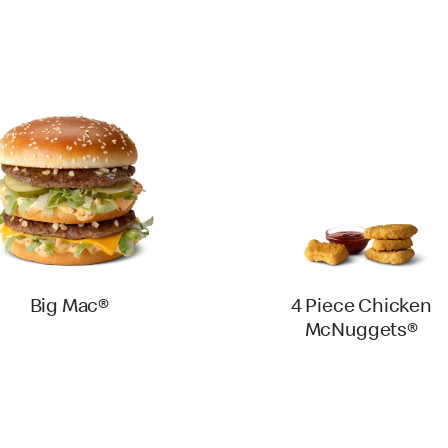
Big Mac®
4 Piece Chicken
McNuggets®