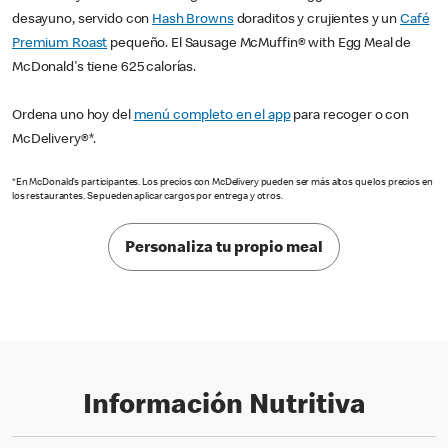
desayuno, servido con
Hash Browns
doraditos y crujientes y un
Café
Premium Roast
pequeño. El Sausage McMuffin® with Egg Meal de
McDonald's tiene 625 calorías.
Ordena uno hoy del
menú completo en el app
para recoger o con
McDelivery®*.
*En McDonald’s participantes. Los precios con McDelivery pueden ser más altos que los precios en
los restaurantes. Se pueden aplicar cargos por entrega y otros.
Personaliza tu propio meal
Información Nutritiva