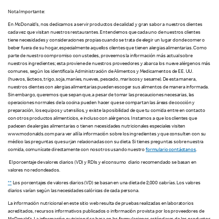
Nota Importante:
En McDonald’s, nos dedicamos a servir productos de calidad y gran sabor a nuestros clientes
cada vez que visitan nuestros restaurantes. Entendemos que cada uno de nuestros clientes
tiene necesidades y consideraciones propias cuando se trata de elegir un lugar donde comer o
beber fuera de su hogar, especialmente aquellos clientes que tienen alergias alimentarias. Como
parte de nuestro compromiso con ustedes, proveemos la información más actual sobre
nuestros ingredientes; esta proviene de nuestros proveedores y abarca los nueve alérgenos más
comunes, según los identifica la Administración de Alimentos y Medicamentos de EE. UU.
(huevos, lácteos, trigo, soja, maníes, nueves, pescado, mariscos y sesame). De esta manera,
nuestros clientes con alergias alimentarias pueden escoger sus alimentos de manera informada.
Sin embargo, queremos que sepan que, a pesar de tomar las precauciones necesarias, las
operaciones normales de la cocina pueden hacer que se compartan las áreas de cocción y
preparación, los equipos y utensilios, y existe la posibilidad de que tu comida entre en contacto
con otros productos alimenticios, e incluso con alérgenos. Instamos a que los clientes que
padecen de alergias alimentarias o tienen necesidades nutricionales especiales visiten
www.mcdonalds.com para ver allí la información sobre los ingredientes y que consulten con su
médico las preguntas que surjan relacionadas con su dieta. Si tienes preguntas sobre nuestra
comida, comunícate directamente con nosotros usando nuestro
formulario contáctanos
.
El porcentaje de valores diarios (VD) y RDIs y el consumo diario recomendado se basan en
valores no redondeados.
**
Los porcentajes de valores diarios (VD) se basan en una dieta de 2,000 calorías. Los valores
diarios varían según las necesidades calóricas de cada persona.
La información nutricional en este sitio web resulta de pruebas realizadas en laboratorios
acreditados, recursos informativos publicados o información provista por los proveedores de