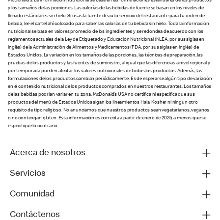
McDonald’s. La información nutricional se basa en las formulaciones estándares de los productos
y los tamaños de las porciones. Las calorías de las bebidas de fuente se basan en los niveles de
llenado estándares sin hielo. Si usas la fuente de auto servicio del restaurante para tu orden de
bebida, lee el cartel ahí colocado para saber las calorías de tu bebida sin hielo. Toda la información
nutricional se basa en valores promedio de los ingredientes y se redondea de acuerdo con los
reglamentos actuales de la Ley de Etiquetado y Educación Nutricional (NLEA, por sus siglas en
inglés) de la Administración de Alimentos y Medicamentos (FDA, por sus siglas en inglés) de
Estados Unidos. La variación en los tamaños de las porciones, las técnicas de preparación, las
pruebas de los productos y las fuentes de suministro, al igual que las diferencias a nivel regional y
por temporada pueden afectar los valores nutricionales de todos los productos. Además, las
formulaciones de los productos cambian periódicamente. Es de esperarse algún tipo de variación
en el contenido nutricional de los productos comprados en nuestros restaurantes. Los tamaños
de las bebidas podrían variar en tu zona. McDonald’s USA no certifica ni especifica que sus
productos del menú de Estados Unidos sigan los lineamientos Hala, Kosher ni ningún otro
requisito de tipo religioso. No anunciamos que nuestros productos sean vegetarianos, veganos
o no contengan gluten. Esta información es correcta a partir de enero de 2025, a menos que se
especifique lo contrario.
Acerca de nosotros
Servicios
Comunidad
Contáctenos