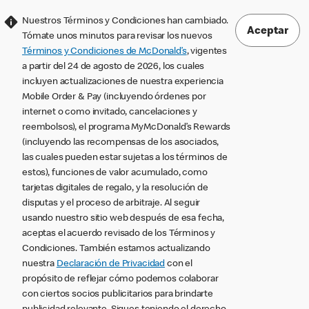
Nuestros Términos y Condiciones han cambiado.
Aceptar
Tómate unos minutos para revisar los nuevos
Términos y Condiciones de McDonald’s
, vigentes
a partir del 24 de agosto de 2026, los cuales
incluyen actualizaciones de nuestra experiencia
Mobile Order & Pay (incluyendo órdenes por
internet o como invitado, cancelaciones y
reembolsos), el programa MyMcDonald’s Rewards
(incluyendo las recompensas de los asociados,
las cuales pueden estar sujetas a los términos de
estos), funciones de valor acumulado, como
tarjetas digitales de regalo, y la resolución de
disputas y el proceso de arbitraje. Al seguir
usando nuestro sitio web después de esa fecha,
aceptas el acuerdo revisado de los Términos y
Condiciones. También estamos actualizando
nuestra
Declaración de Privacidad
con el
propósito de reflejar cómo podemos colaborar
con ciertos socios publicitarios para brindarte