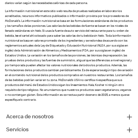
diarios varían según las necesidades calóricas de cada persona.
La información nutricional en este sitio web resulta de pruebas realizadas en laboratorios
acreditados, recursos informativos publicados o información provista por los proveedores de
McDonald’s. La información nutricional se basa en las formulaciones estándares de los productos
y los tamaños de las porciones. Las calorías de las bebidas de fuente se basan en los niveles de
llenado estándares sin hielo. Si usas la fuente de auto servicio del restaurante para tu orden de
bebida, lee el cartel ahí colocado para saber las calorías de tu bebida sin hielo. Toda la información
nutricional se basa en valores promedio de los ingredientes y se redondea de acuerdo con los
reglamentos actuales de la Ley de Etiquetado y Educación Nutricional (NLEA, por sus siglas en
inglés) de la Administración de Alimentos y Medicamentos (FDA, por sus siglas en inglés) de
Estados Unidos. La variación en los tamaños de las porciones, las técnicas de preparación, las
pruebas de los productos y las fuentes de suministro, al igual que las diferencias a nivel regional y
por temporada pueden afectar los valores nutricionales de todos los productos. Además, las
formulaciones de los productos cambian periódicamente. Es de esperarse algún tipo de variación
en el contenido nutricional de los productos comprados en nuestros restaurantes. Los tamaños
de las bebidas podrían variar en tu zona. McDonald’s USA no certifica ni especifica que sus
productos del menú de Estados Unidos sigan los lineamientos Hala, Kosher ni ningún otro
requisito de tipo religioso. No anunciamos que nuestros productos sean vegetarianos, veganos
o no contengan gluten. Esta información es correcta a partir de enero de 2025, a menos que se
especifique lo contrario.
Acerca de nosotros
Servicios