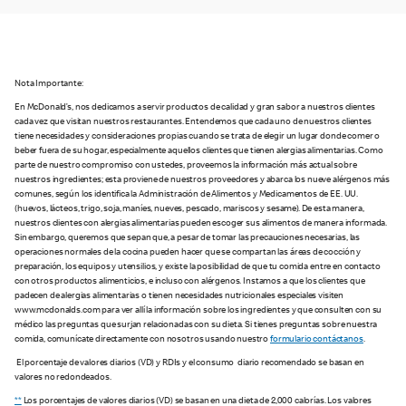
Nota Importante:
En McDonald’s, nos dedicamos a servir productos de calidad y gran sabor a nuestros clientes
cada vez que visitan nuestros restaurantes. Entendemos que cada uno de nuestros clientes
tiene necesidades y consideraciones propias cuando se trata de elegir un lugar donde comer o
beber fuera de su hogar, especialmente aquellos clientes que tienen alergias alimentarias. Como
parte de nuestro compromiso con ustedes, proveemos la información más actual sobre
nuestros ingredientes; esta proviene de nuestros proveedores y abarca los nueve alérgenos más
comunes, según los identifica la Administración de Alimentos y Medicamentos de EE. UU.
(huevos, lácteos, trigo, soja, maníes, nueves, pescado, mariscos y sesame). De esta manera,
nuestros clientes con alergias alimentarias pueden escoger sus alimentos de manera informada.
Sin embargo, queremos que sepan que, a pesar de tomar las precauciones necesarias, las
operaciones normales de la cocina pueden hacer que se compartan las áreas de cocción y
preparación, los equipos y utensilios, y existe la posibilidad de que tu comida entre en contacto
con otros productos alimenticios, e incluso con alérgenos. Instamos a que los clientes que
padecen de alergias alimentarias o tienen necesidades nutricionales especiales visiten
www.mcdonalds.com para ver allí la información sobre los ingredientes y que consulten con su
médico las preguntas que surjan relacionadas con su dieta. Si tienes preguntas sobre nuestra
comida, comunícate directamente con nosotros usando nuestro
formulario contáctanos
.
El porcentaje de valores diarios (VD) y RDIs y el consumo diario recomendado se basan en
valores no redondeados.
**
Los porcentajes de valores diarios (VD) se basan en una dieta de 2,000 calorías. Los valores