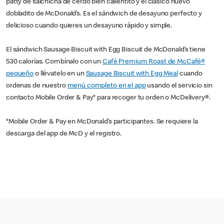
patty de salchicha de cerdo bien calientito y el clásico huevo
dobladito de McDonald’s. Es el sándwich de desayuno perfecto y
delicioso cuando quieres un desayuno rápido y simple.
El sándwich Sausage Biscuit with Egg Biscuit de McDonald’s tiene
530 calorías. Combínalo con un
Café Premium Roast de McCafé®
pequeño
o llévatelo en un
Sausage Biscuit with Egg Meal
cuando
ordenas de nuestro
menú completo en el app
usando el servicio sin
contacto Mobile Order & Pay* para recoger tu orden o McDelivery®.
*Mobile Order & Pay en McDonald’s participantes. Se requiere la
descarga del app de McD y el registro.