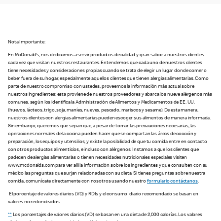
Nota Importante:
En McDonald’s, nos dedicamos a servir productos de calidad y gran sabor a nuestros clientes
cada vez que visitan nuestros restaurantes. Entendemos que cada uno de nuestros clientes
tiene necesidades y consideraciones propias cuando se trata de elegir un lugar donde comer o
beber fuera de su hogar, especialmente aquellos clientes que tienen alergias alimentarias. Como
parte de nuestro compromiso con ustedes, proveemos la información más actual sobre
nuestros ingredientes; esta proviene de nuestros proveedores y abarca los nueve alérgenos más
comunes, según los identifica la Administración de Alimentos y Medicamentos de EE. UU.
(huevos, lácteos, trigo, soja, maníes, nueves, pescado, mariscos y sesame). De esta manera,
nuestros clientes con alergias alimentarias pueden escoger sus alimentos de manera informada.
Sin embargo, queremos que sepan que, a pesar de tomar las precauciones necesarias, las
operaciones normales de la cocina pueden hacer que se compartan las áreas de cocción y
preparación, los equipos y utensilios, y existe la posibilidad de que tu comida entre en contacto
con otros productos alimenticios, e incluso con alérgenos. Instamos a que los clientes que
padecen de alergias alimentarias o tienen necesidades nutricionales especiales visiten
www.mcdonalds.com para ver allí la información sobre los ingredientes y que consulten con su
médico las preguntas que surjan relacionadas con su dieta. Si tienes preguntas sobre nuestra
comida, comunícate directamente con nosotros usando nuestro
formulario contáctanos
.
El porcentaje de valores diarios (VD) y RDIs y el consumo diario recomendado se basan en
valores no redondeados.
**
Los porcentajes de valores diarios (VD) se basan en una dieta de 2,000 calorías. Los valores