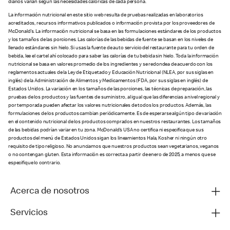
diarios varían según las necesidades calóricas de cada persona.
La información nutricional en este sitio web resulta de pruebas realizadas en laboratorios
acreditados, recursos informativos publicados o información provista por los proveedores de
McDonald’s. La información nutricional se basa en las formulaciones estándares de los productos
y los tamaños de las porciones. Las calorías de las bebidas de fuente se basan en los niveles de
llenado estándares sin hielo. Si usas la fuente de auto servicio del restaurante para tu orden de
bebida, lee el cartel ahí colocado para saber las calorías de tu bebida sin hielo. Toda la información
nutricional se basa en valores promedio de los ingredientes y se redondea de acuerdo con los
reglamentos actuales de la Ley de Etiquetado y Educación Nutricional (NLEA, por sus siglas en
inglés) de la Administración de Alimentos y Medicamentos (FDA, por sus siglas en inglés) de
Estados Unidos. La variación en los tamaños de las porciones, las técnicas de preparación, las
pruebas de los productos y las fuentes de suministro, al igual que las diferencias a nivel regional y
por temporada pueden afectar los valores nutricionales de todos los productos. Además, las
formulaciones de los productos cambian periódicamente. Es de esperarse algún tipo de variación
en el contenido nutricional de los productos comprados en nuestros restaurantes. Los tamaños
de las bebidas podrían variar en tu zona. McDonald’s USA no certifica ni especifica que sus
productos del menú de Estados Unidos sigan los lineamientos Hala, Kosher ni ningún otro
requisito de tipo religioso. No anunciamos que nuestros productos sean vegetarianos, veganos
o no contengan gluten. Esta información es correcta a partir de enero de 2025, a menos que se
especifique lo contrario.
Acerca de nosotros
Servicios