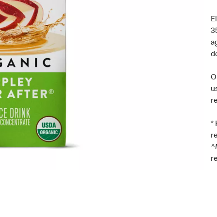
E
3
a
d
O
u
r
*
r
^
r