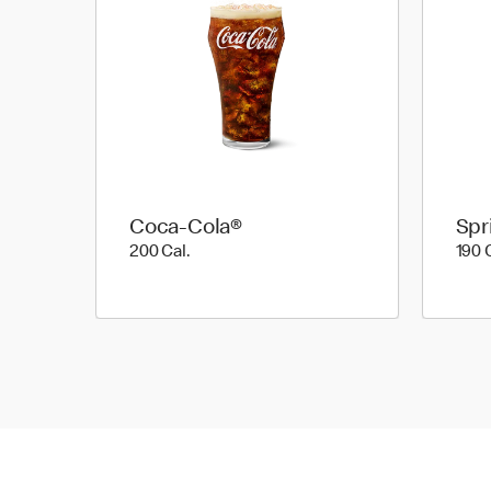
Coca-Cola®
Spr
200 Cal.
200 Cal.
190 