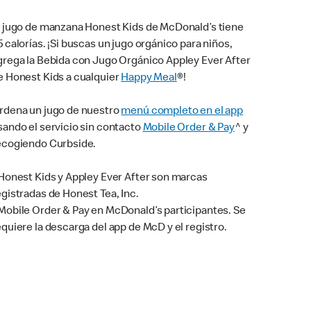
l jugo de manzana Honest Kids de McDonald’s tiene
5 calorías. ¡Si buscas un jugo orgánico para niños,
grega la Bebida con Jugo Orgánico Appley Ever After
e Honest Kids a cualquier
Happy Meal
®!
rdena un jugo de nuestro
menú completo en el app
sando el servicio sin contacto
Mobile Order & Pay
^ y
ecogiendo Curbside.
 Honest Kids y Appley Ever After son marcas
egistradas de Honest Tea, Inc.
Mobile Order & Pay en McDonald’s participantes. Se
equiere la descarga del app de McD y el registro.