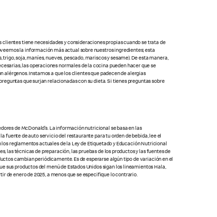
s clientes tiene necesidades y consideraciones propias cuando se trata de
oveemos la información más actual sobre nuestros ingredientes; esta
 trigo, soja, maníes, nueves, pescado, mariscos y sesame). De esta manera,
cesarias, las operaciones normales de la cocina pueden hacer que se
con alérgenos. Instamos a que los clientes que padecen de alergias
preguntas que surjan relacionadas con su dieta. Si tienes preguntas sobre
edores de McDonald’s. La información nutricional se basa en las
la fuente de auto servicio del restaurante para tu orden de bebida, lee el
on los reglamentos actuales de la Ley de Etiquetado y Educación Nutricional
s, las técnicas de preparación, las pruebas de los productos y las fuentes de
oductos cambian periódicamente. Es de esperarse algún tipo de variación en el
que sus productos del menú de Estados Unidos sigan los lineamientos Hala,
ir de enero de 2025, a menos que se especifique lo contrario.