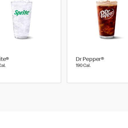
ite®
Dr Pepper®
190 Cal.
190 Cal.
Cal.
190 Cal.