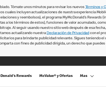
iado. Tómate unos minutos para revisar los nuevos
Términos y 
, los cuales incluyen actualizaciones de nuestra experiencia Mobi
ncelaciones y reembolsos), el programa MyMcDonald’s Rewards (
tas a los términos de estos), funciones de valor acumulado, como 
rbitraje. Al seguir usando nuestro sitio web después de esa fecha
stamos actualizando nuestra
Declaración de Privacidad
con el pro
citarios para brindarte publicidad relevante. Sigues teniendo el
omparta con fines de publicidad dirigida, un derecho que puedes 
Donald's Rewards
McValue® y Ofertas
Mas