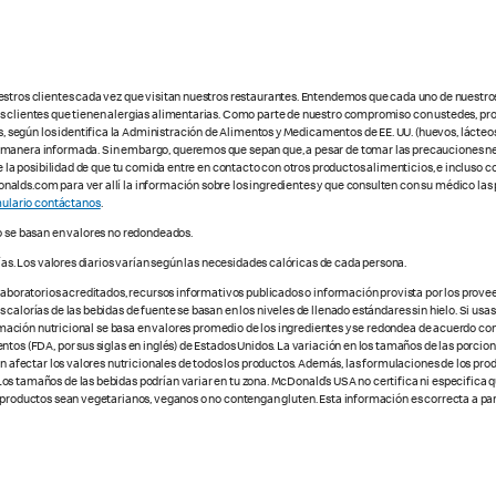
estros clientes cada vez que visitan nuestros restaurantes. Entendemos que cada uno de nuestro
os clientes que tienen alergias alimentarias. Como parte de nuestro compromiso con ustedes, pr
egún los identifica la Administración de Alimentos y Medicamentos de EE. UU. (huevos, lácteos,
e manera informada. Sin embargo, queremos que sepan que, a pesar de tomar las precauciones ne
te la posibilidad de que tu comida entre en contacto con otros productos alimenticios, e incluso 
alds.com para ver allí la información sobre los ingredientes y que consulten con su médico las 
ulario contáctanos
.
o se basan en valores no redondeados.
ías. Los valores diarios varían según las necesidades calóricas de cada persona.
 laboratorios acreditados, recursos informativos publicados o información provista por los prove
alorías de las bebidas de fuente se basan en los niveles de llenado estándares sin hielo. Si usas 
nformación nutricional se basa en valores promedio de los ingredientes y se redondea de acuerdo c
tos (FDA, por sus siglas en inglés) de Estados Unidos. La variación en los tamaños de las porcione
den afectar los valores nutricionales de todos los productos. Además, las formulaciones de los pr
os tamaños de las bebidas podrían variar en tu zona. McDonald’s USA no certifica ni especifica 
 productos sean vegetarianos, veganos o no contengan gluten. Esta información es correcta a part