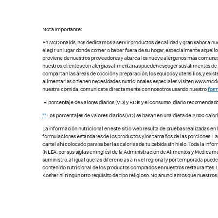
Nota Importante:
En McDonald’s, nos dedicamos a servir productos de calidad y gran sabor a nu
elegir un lugar donde comer o beber fuera de su hogar, especialmente aquell
proviene de nuestros proveedores y abarca los nueve alérgenos más comunes, s
nuestros clientes con alergias alimentarias pueden escoger sus alimentos d
compartan las áreas de cocción y preparación, los equipos y utensilios, y exis
alimentarias o tienen necesidades nutricionales especiales visiten www.mcdon
nuestra comida, comunícate directamente con nosotros usando nuestro
form
El porcentaje de valores diarios (VD) y RDIs y el consumo diario recomendad
**
Los porcentajes de valores diarios (VD) se basan en una dieta de 2,000 calor
La información nutricional en este sitio web resulta de pruebas realizadas en
formulaciones estándares de los productos y los tamaños de las porciones. Las c
cartel ahí colocado para saber las calorías de tu bebida sin hielo. Toda la i
(NLEA, por sus siglas en inglés) de la Administración de Alimentos y Medicamen
suministro, al igual que las diferencias a nivel regional y por temporada pue
contenido nutricional de los productos comprados en nuestros restaurantes. L
Kosher ni ningún otro requisito de tipo religioso. No anunciamos que nuestros