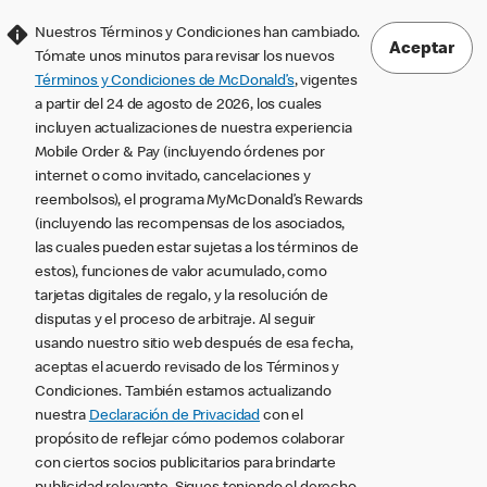
Nuestros Términos y Condiciones han cambiado.
Aceptar
Tómate unos minutos para revisar los nuevos
Términos y Condiciones de McDonald’s
, vigentes
a partir del 24 de agosto de 2026, los cuales
incluyen actualizaciones de nuestra experiencia
Mobile Order & Pay (incluyendo órdenes por
internet o como invitado, cancelaciones y
reembolsos), el programa MyMcDonald’s Rewards
(incluyendo las recompensas de los asociados,
las cuales pueden estar sujetas a los términos de
estos), funciones de valor acumulado, como
tarjetas digitales de regalo, y la resolución de
disputas y el proceso de arbitraje. Al seguir
usando nuestro sitio web después de esa fecha,
aceptas el acuerdo revisado de los Términos y
Condiciones. También estamos actualizando
nuestra
Declaración de Privacidad
con el
propósito de reflejar cómo podemos colaborar
con ciertos socios publicitarios para brindarte