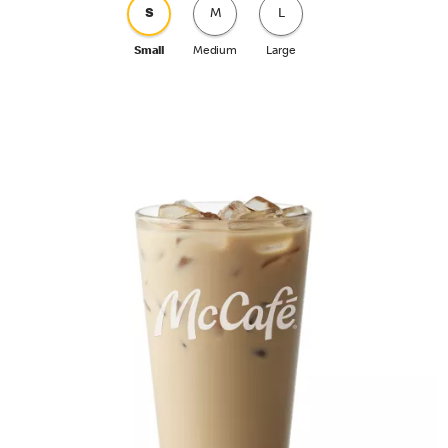
S
M
L
Small
Medium
Large