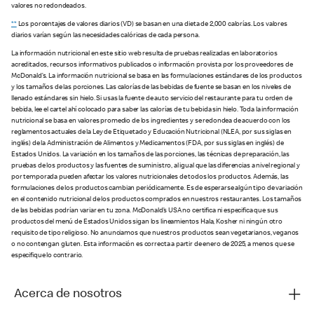
valores no redondeados.
**
Los porcentajes de valores diarios (VD) se basan en una dieta de 2,000 calorías. Los valores
diarios varían según las necesidades calóricas de cada persona.
La información nutricional en este sitio web resulta de pruebas realizadas en laboratorios
acreditados, recursos informativos publicados o información provista por los proveedores de
McDonald’s. La información nutricional se basa en las formulaciones estándares de los productos
y los tamaños de las porciones. Las calorías de las bebidas de fuente se basan en los niveles de
llenado estándares sin hielo. Si usas la fuente de auto servicio del restaurante para tu orden de
bebida, lee el cartel ahí colocado para saber las calorías de tu bebida sin hielo. Toda la información
nutricional se basa en valores promedio de los ingredientes y se redondea de acuerdo con los
reglamentos actuales de la Ley de Etiquetado y Educación Nutricional (NLEA, por sus siglas en
inglés) de la Administración de Alimentos y Medicamentos (FDA, por sus siglas en inglés) de
Estados Unidos. La variación en los tamaños de las porciones, las técnicas de preparación, las
pruebas de los productos y las fuentes de suministro, al igual que las diferencias a nivel regional y
por temporada pueden afectar los valores nutricionales de todos los productos. Además, las
formulaciones de los productos cambian periódicamente. Es de esperarse algún tipo de variación
en el contenido nutricional de los productos comprados en nuestros restaurantes. Los tamaños
de las bebidas podrían variar en tu zona. McDonald’s USA no certifica ni especifica que sus
productos del menú de Estados Unidos sigan los lineamientos Hala, Kosher ni ningún otro
requisito de tipo religioso. No anunciamos que nuestros productos sean vegetarianos, veganos
o no contengan gluten. Esta información es correcta a partir de enero de 2025, a menos que se
especifique lo contrario.
Acerca de nosotros