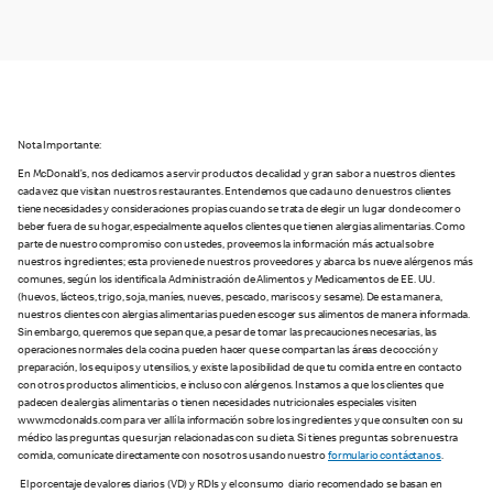
Nota Importante:
En McDonald’s, nos dedicamos a servir productos de calidad y gran sabor a nuestros clientes
cada vez que visitan nuestros restaurantes. Entendemos que cada uno de nuestros clientes
tiene necesidades y consideraciones propias cuando se trata de elegir un lugar donde comer o
beber fuera de su hogar, especialmente aquellos clientes que tienen alergias alimentarias. Como
parte de nuestro compromiso con ustedes, proveemos la información más actual sobre
nuestros ingredientes; esta proviene de nuestros proveedores y abarca los nueve alérgenos más
comunes, según los identifica la Administración de Alimentos y Medicamentos de EE. UU.
(huevos, lácteos, trigo, soja, maníes, nueves, pescado, mariscos y sesame). De esta manera,
nuestros clientes con alergias alimentarias pueden escoger sus alimentos de manera informada.
Sin embargo, queremos que sepan que, a pesar de tomar las precauciones necesarias, las
operaciones normales de la cocina pueden hacer que se compartan las áreas de cocción y
preparación, los equipos y utensilios, y existe la posibilidad de que tu comida entre en contacto
con otros productos alimenticios, e incluso con alérgenos. Instamos a que los clientes que
padecen de alergias alimentarias o tienen necesidades nutricionales especiales visiten
www.mcdonalds.com para ver allí la información sobre los ingredientes y que consulten con su
médico las preguntas que surjan relacionadas con su dieta. Si tienes preguntas sobre nuestra
comida, comunícate directamente con nosotros usando nuestro
formulario contáctanos
.
El porcentaje de valores diarios (VD) y RDIs y el consumo diario recomendado se basan en