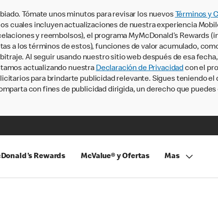
iado. Tómate unos minutos para revisar los nuevos
Términos y 
, los cuales incluyen actualizaciones de nuestra experiencia Mobi
ncelaciones y reembolsos), el programa MyMcDonald’s Rewards (
tas a los términos de estos), funciones de valor acumulado, como 
rbitraje. Al seguir usando nuestro sitio web después de esa fecha
stamos actualizando nuestra
Declaración de Privacidad
con el pro
citarios para brindarte publicidad relevante. Sigues teniendo el
omparta con fines de publicidad dirigida, un derecho que puedes 
Donald's Rewards
McValue® y Ofertas
Mas