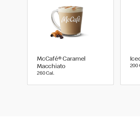
McCafé® Caramel
Ice
Macchiato
200 
260 Cal.
260 Cal.