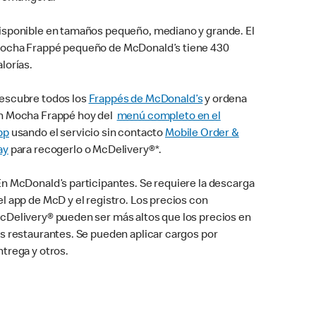
isponible en tamaños pequeño, mediano y grande. El
ocha Frappé pequeño de McDonald’s tiene 430
alorías.
escubre todos los
Frappés de McDonald’s
y ordena
n Mocha Frappé hoy del
menú completo en el
pp
usando el servicio sin contacto
Mobile Order &
ay
para recogerlo o McDelivery®*.
En McDonald’s participantes. Se requiere la descarga
el app de McD y el registro. Los precios con
cDelivery® pueden ser más altos que los precios en
os restaurantes. Se pueden aplicar cargos por
ntrega y otros.