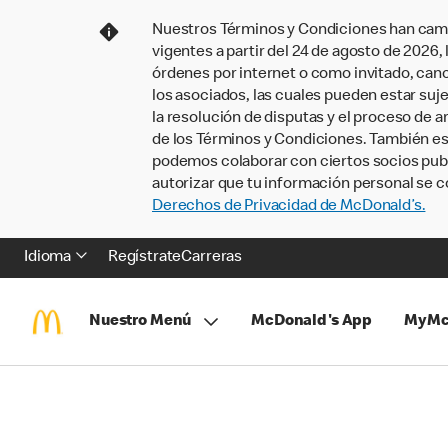
Nuestros Términos y Condiciones han camb
vigentes a partir del 24 de agosto de 2026
órdenes por internet o como invitado, ca
los asociados, las cuales pueden estar suje
la resolución de disputas y el proceso de a
de los Términos y Condiciones. También e
podemos colaborar con ciertos socios publi
autorizar que tu información personal se c
Derechos de Privacidad de McDonald’s.
Idioma
Regístrate
Carreras
Nuestro Menú
McDonald's App
MyMc