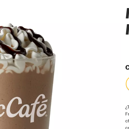
C
¿
F
c
c