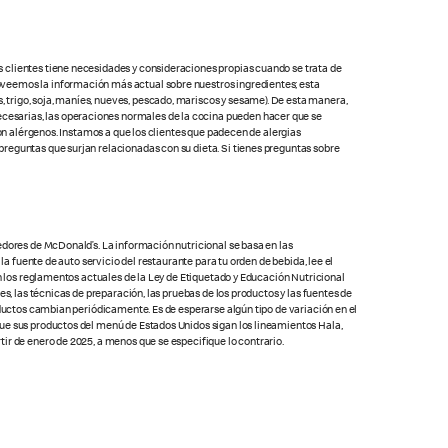
s clientes tiene necesidades y consideraciones propias cuando se trata de
oveemos la información más actual sobre nuestros ingredientes; esta
 trigo, soja, maníes, nueves, pescado, mariscos y sesame). De esta manera,
cesarias, las operaciones normales de la cocina pueden hacer que se
con alérgenos. Instamos a que los clientes que padecen de alergias
preguntas que surjan relacionadas con su dieta. Si tienes preguntas sobre
edores de McDonald’s. La información nutricional se basa en las
la fuente de auto servicio del restaurante para tu orden de bebida, lee el
on los reglamentos actuales de la Ley de Etiquetado y Educación Nutricional
s, las técnicas de preparación, las pruebas de los productos y las fuentes de
oductos cambian periódicamente. Es de esperarse algún tipo de variación en el
que sus productos del menú de Estados Unidos sigan los lineamientos Hala,
ir de enero de 2025, a menos que se especifique lo contrario.