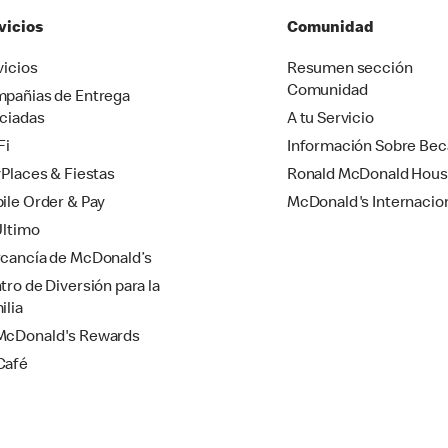
vicios
Comunidad
vicios
Resumen sección
Comunidad
pañias de Entrega
ciadas
A tu Servicio
Fi
Información Sobre Bec
yPlaces & Fiestas
Ronald McDonald Hou
ile Order & Pay
McDonald's Internacio
Último
cancía de McDonald’s
tro de Diversión para la
ilia
cDonald's Rewards
Café