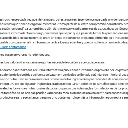
estros clientes cada vez que visitan nuestros restaurantes. Entendemos que cada uno de nuestro
os clientes que tienen alergias alimentarias. Como parte de nuestro compromiso con ustedes, pr
egún los identifica la Administración de Alimentos y Medicamentos de EE. UU. (huevos, lácteos,
e manera informada. Sin embargo, queremos que sepan que, a pesar de tomar las precauciones ne
te la posibilidad de que tu comida entre en contacto con otros productos alimenticios, e incluso 
alds.com para ver allí la información sobre los ingredientes y que consulten con su médico las 
ulario contáctanos
.
o se basan en valores no redondeados.
ías. Los valores diarios varían según las necesidades calóricas de cada persona.
 laboratorios acreditados, recursos informativos publicados o información provista por los prove
alorías de las bebidas de fuente se basan en los niveles de llenado estándares sin hielo. Si usas 
nformación nutricional se basa en valores promedio de los ingredientes y se redondea de acuerdo c
tos (FDA, por sus siglas en inglés) de Estados Unidos. La variación en los tamaños de las porcione
den afectar los valores nutricionales de todos los productos. Además, las formulaciones de los pr
os tamaños de las bebidas podrían variar en tu zona. McDonald’s USA no certifica ni especifica 
 productos sean vegetarianos, veganos o no contengan gluten. Esta información es correcta a part