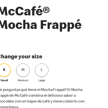
McCafé®
Mocha Frappé
hange your size
S
M
L
Small
Medium
Large
Te preguntas qué tiene el Mocha Frappé? El Mocha
rappé de McCafé combina el delicioso sabor a
hocolate con un toque de café y viene cubierto con
rema ligera.