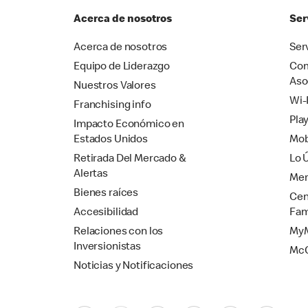
Acerca de nosotros
Ser
Acerca de nosotros
Ser
Equipo de Liderazgo
Com
Aso
Nuestros Valores
Wi-
Franchising info
Pla
Impacto Económico en
Estados Unidos
Mob
Retirada Del Mercado &
Lo 
Alertas
Mer
Bienes raíces
Cen
Accesibilidad
Fam
Relaciones con los
MyM
Inversionistas
Mc
Noticias y Notificaciones