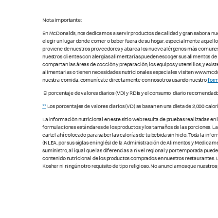
Nota Importante:
En McDonald’s, nos dedicamos a servir productos de calidad y gran sabor a nu
elegir un lugar donde comer o beber fuera de su hogar, especialmente aquell
proviene de nuestros proveedores y abarca los nueve alérgenos más comunes, s
nuestros clientes con alergias alimentarias pueden escoger sus alimentos d
compartan las áreas de cocción y preparación, los equipos y utensilios, y exis
alimentarias o tienen necesidades nutricionales especiales visiten www.mcdon
nuestra comida, comunícate directamente con nosotros usando nuestro
form
El porcentaje de valores diarios (VD) y RDIs y el consumo diario recomendad
**
Los porcentajes de valores diarios (VD) se basan en una dieta de 2,000 calor
La información nutricional en este sitio web resulta de pruebas realizadas en
formulaciones estándares de los productos y los tamaños de las porciones. Las c
cartel ahí colocado para saber las calorías de tu bebida sin hielo. Toda la i
(NLEA, por sus siglas en inglés) de la Administración de Alimentos y Medicamen
suministro, al igual que las diferencias a nivel regional y por temporada pue
contenido nutricional de los productos comprados en nuestros restaurantes. L
Kosher ni ningún otro requisito de tipo religioso. No anunciamos que nuestros