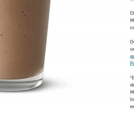
D
M
c
D
u
a
P
*
d
M
l
e