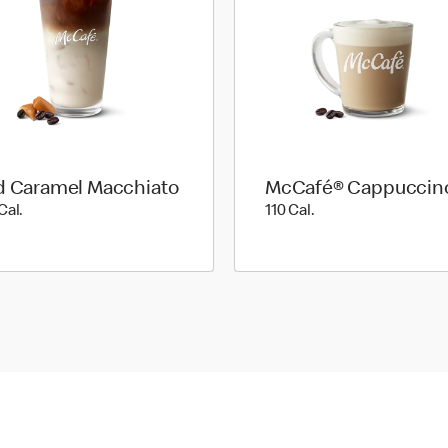
d Caramel Macchiato
McCafé® Cappuccin
200 Cal.
110 Cal.
Cal.
110 Cal.