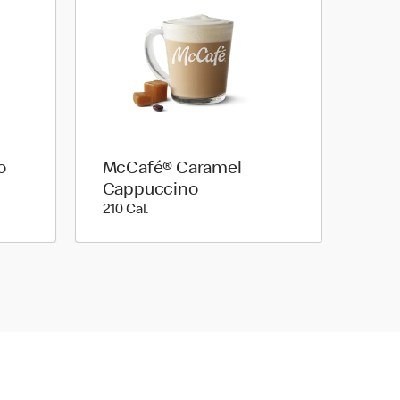
o
McCafé® Caramel
Cappuccino
210 Cal.
210 Cal.