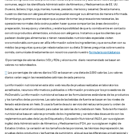
nuestros ingredientes; esta proviene de nuestros proveedores y abarca los nueve alérgenos más
comunes, según los identifica la Administración de Alimentos y Medicamentos de EE. UU.
(huevos, lácteos, trigo, soja, maníes, nueves, pescado, mariscos y sesame). De esta manera,
nuestros clientes con alergias alimentarias pueden escoger sus alimentos de manera informada.
Sin embargo, queremos que sepan que, a pesar de tomar las precauciones necesarias, las
operaciones normales de la cocina pueden hacer que se compartan las áreas de cocción y
preparación, los equipos y utensilios, y existe la posibilidad de que tu comida entre en contacto
con otros productos alimenticios, e incluso con alérgenos. Instamos a que los clientes que
padecen de alergias alimentarias o tienen necesidades nutricionales especiales visiten
www.mcdonalds.com para ver allí la información sobre los ingredientes y que consulten con su
médico las preguntas que surjan relacionadas con su dieta. Si tienes preguntas sobre nuestra
comida, comunícate directamente con nosotros usando nuestro
formulario contáctanos
.
El porcentaje de valores diarios (VD) y RDIs y el consumo diario recomendado se basan en
valores no redondeados.
**
Los porcentajes de valores diarios (VD) se basan en una dieta de 2,000 calorías. Los valores
diarios varían según las necesidades calóricas de cada persona.
La información nutricional en este sitio web resulta de pruebas realizadas en laboratorios
acreditados, recursos informativos publicados o información provista por los proveedores de
McDonald’s. La información nutricional se basa en las formulaciones estándares de los productos
y los tamaños de las porciones. Las calorías de las bebidas de fuente se basan en los niveles de
llenado estándares sin hielo. Si usas la fuente de auto servicio del restaurante para tu orden de
bebida, lee el cartel ahí colocado para saber las calorías de tu bebida sin hielo. Toda la información
nutricional se basa en valores promedio de los ingredientes y se redondea de acuerdo con los
reglamentos actuales de la Ley de Etiquetado y Educación Nutricional (NLEA, por sus siglas en
inglés) de la Administración de Alimentos y Medicamentos (FDA, por sus siglas en inglés) de
Estados Unidos. La variación en los tamaños de las porciones, las técnicas de preparación, las
pruebas de los productos y las fuentes de suministro, al igual que las diferencias a nivel regional y