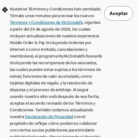
Nuestros Términos y Condiciones han cambiado.
Aceptar
Tómate unos minutos para revisar los nuevos
Términos y Condiciones de McDonald’s
, vigentes
a partir del 24 de agosto de 2026, los cuales
incluyen actualizaciones de nuestra experiencia
Mobile Order & Pay (incluyendo órdenes por
internet o como invitado, cancelaciones y
reembolsos), el programa MyMcDonald’s Rewards
(incluyendo las recompensas de los asociados,
las cuales pueden estar sujetas a los términos de
estos), funciones de valor acumulado, como
tarjetas digitales de regalo, y la resolución de
disputas y el proceso de arbitraje. Al seguir
usando nuestro sitio web después de esa fecha,
aceptas el acuerdo revisado de los Términos y
Condiciones. También estamos actualizando
nuestra
Declaración de Privacidad
con el
propósito de reflejar cómo podemos colaborar
con ciertos socios publicitarios para brindarte