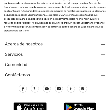
por temporada pueden afectar los valores nutricionales de todos los productos. Además, las
formulaciones de los productos cambian periódicamente. Es de esperarse algún tipo de variación
en el contenido nutricional de los productos comprados en nuestros restaurantes. Los tamaños
de las bebidas podrían variar en tu zona. McDonald’s USA no certifica ni especifica que sus
productos del menú de Estados Unidos sigan los lineamientos Hala, Kosher ni ningún otro
requisito de tipo religioso. No anunciamos que nuestros productos sean vegetarianos, veganos
o no contengan gluten. Esta información es correcta a partir de enero de 2025, a menos que se
especifique lo contrario.
Acerca de nosotros
Servicios
Comunidad
Contáctenos