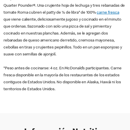
Quarter Pounder®. Una crujiente hoja de lechuga y tres rebanadas de
tomate Roma cubren el patty de ¼ de libra* de 100%
carne fresca
que viene caliente, deliciosamente jugoso y cocinado en el minuto
que ordenas. Sazonado con solo una pizca de sal y pimienta y
cocinado en nuestras planchas. Además, se le agregan dos
rebanadas de queso americano derretido, cremosa mayonesa,
cebollas en tiras y crujientes pepinillos. Todo en un pan esponjoso y
suave con semillas de ajonjolí.
*Peso antes de cocinarse: 4 oz. En McDonald’s participantes. Carne
fresca disponible en la mayoría de los restaurantes de los estados
contiguos de Estados Unidos. No disponible en Alaska, Hawái ni los
territorios de Estados Unidos.