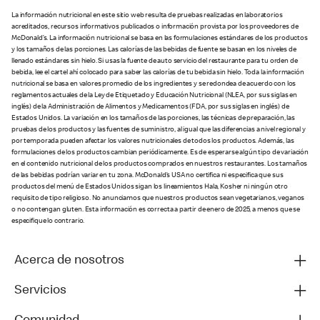
La información nutricional en este sitio web resulta de pruebas realizadas en laboratorios
acreditados, recursos informativos publicados o información provista por los proveedores de
McDonald’s. La información nutricional se basa en las formulaciones estándares de los productos
y los tamaños de las porciones. Las calorías de las bebidas de fuente se basan en los niveles de
llenado estándares sin hielo. Si usas la fuente de auto servicio del restaurante para tu orden de
bebida, lee el cartel ahí colocado para saber las calorías de tu bebida sin hielo. Toda la información
nutricional se basa en valores promedio de los ingredientes y se redondea de acuerdo con los
reglamentos actuales de la Ley de Etiquetado y Educación Nutricional (NLEA, por sus siglas en
inglés) de la Administración de Alimentos y Medicamentos (FDA, por sus siglas en inglés) de
Estados Unidos. La variación en los tamaños de las porciones, las técnicas de preparación, las
pruebas de los productos y las fuentes de suministro, al igual que las diferencias a nivel regional y
por temporada pueden afectar los valores nutricionales de todos los productos. Además, las
formulaciones de los productos cambian periódicamente. Es de esperarse algún tipo de variación
en el contenido nutricional de los productos comprados en nuestros restaurantes. Los tamaños
de las bebidas podrían variar en tu zona. McDonald’s USA no certifica ni especifica que sus
productos del menú de Estados Unidos sigan los lineamientos Hala, Kosher ni ningún otro
requisito de tipo religioso. No anunciamos que nuestros productos sean vegetarianos, veganos
o no contengan gluten. Esta información es correcta a partir de enero de 2025, a menos que se
especifique lo contrario.
Acerca de nosotros
Servicios