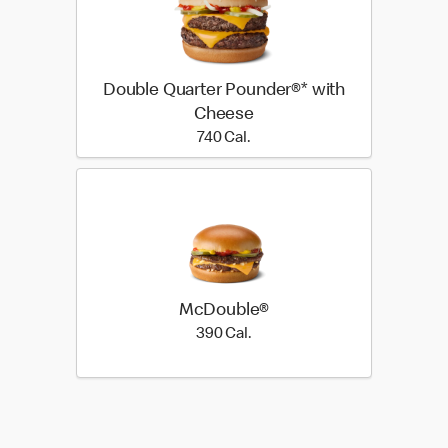
Double Quarter Pounder®* with
Cheese
740 Cal.
740 Cal.
McDouble®
390 Cal.
390 Cal.