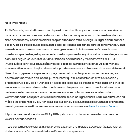
Nota Importante:
En McDonald’s, nos dedicamos a servir productos de calidad y gran sabor a nuestros clientes
cada vez que visitan nuestros restaurantes. Entendemos que cada uno de nuestros clientes
tiene necesidades y consideraciones propias cuando se trata de elegir un lugar donde comer o
beber fuera de su hogar, especialmente aquellos clientes que tienen alergias alimentarias. Como
parte de nuestro compromiso con ustedes, proveemos la información más actual sobre
nuestros ingredientes; esta proviene de nuestros proveedores y abarca los nueve alérgenos más
comunes, según los identifica la Administración de Alimentos y Medicamentos de EE. UU.
(huevos, lácteos, trigo, soja, maníes, nueves, pescado, mariscos y sesame). De esta manera,
nuestros clientes con alergias alimentarias pueden escoger sus alimentos de manera informada.
Sin embargo, queremos que sepan que, a pesar de tomar las precauciones necesarias, las
operaciones normales de la cocina pueden hacer que se compartan las áreas de cocción y
preparación, los equipos y utensilios, y existe la posibilidad de que tu comida entre en contacto
con otros productos alimenticios, e incluso con alérgenos. Instamos a que los clientes que
padecen de alergias alimentarias o tienen necesidades nutricionales especiales visiten
www.mcdonalds.com para ver allí la información sobre los ingredientes y que consulten con su
médico las preguntas que surjan relacionadas con su dieta. Si tienes preguntas sobre nuestra
comida, comunícate directamente con nosotros usando nuestro
formulario contáctanos
.
El porcentaje de valores diarios (VD) y RDIs y el consumo diario recomendado se basan en
valores no redondeados.
**
Los porcentajes de valores diarios (VD) se basan en una dieta de 2,000 calorías. Los valores
diarios varían según las necesidades calóricas de cada persona.